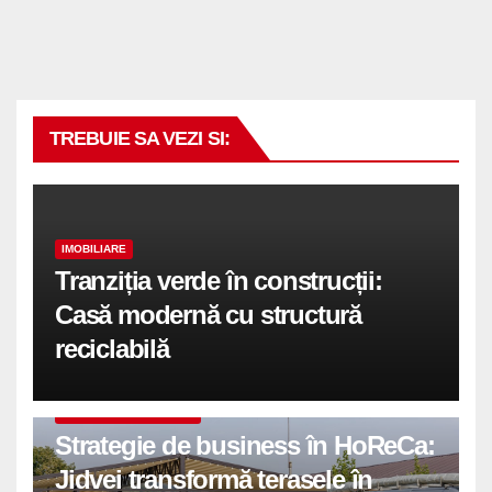
TREBUIE SA VEZI SI:
IMOBILIARE
Tranziția verde în construcții:
Casă modernă cu structură
reciclabilă
COMUNICATE DE PRESA
Strategie de business în HoReCa:
Jidvei transformă terasele în