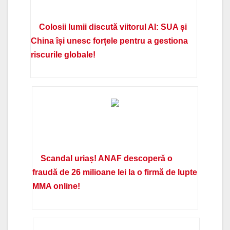
Colosii lumii discută viitorul AI: SUA și
China își unesc forțele pentru a gestiona
riscurile globale!
Scandal uriaș! ANAF descoperă o
fraudă de 26 milioane lei la o firmă de lupte
MMA online!