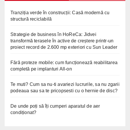
Tranziția verde în construcții: Casă modernă cu
structură reciclabilă
Strategie de business în HoReCa: Jidvei
transformă terasele în active de creștere printr-un
proiect record de 2.600 mp exteriori cu Sun Leader
Fără proteze mobile: cum funcționează reabilitarea
completă pe implanturi All-on
Te muti? Cum sa nu-ti avariezi lucrurile, sa nu zgarii
podeaua sau sa te pricopsesti cu o hernie de disc?
De unde poți să îți cumperi aparatul de aer
condiționat?