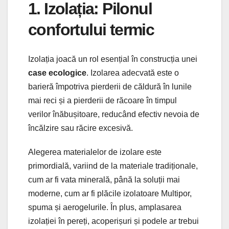
1. Izolația: Pilonul
confortului termic
Izolația joacă un rol esențial în construcția unei
case ecologice
. Izolarea adecvată este o
barieră împotriva pierderii de căldură în lunile
mai reci și a pierderii de răcoare în timpul
verilor înăbușitoare, reducând efectiv nevoia de
încălzire sau răcire excesivă.
Alegerea materialelor de izolare este
primordială, variind de la materiale tradiționale,
cum ar fi vata minerală, până la soluții mai
moderne, cum ar fi plăcile izolatoare Multipor,
spuma și aerogelurile. În plus, amplasarea
izolației în pereți, acoperișuri și podele ar trebui