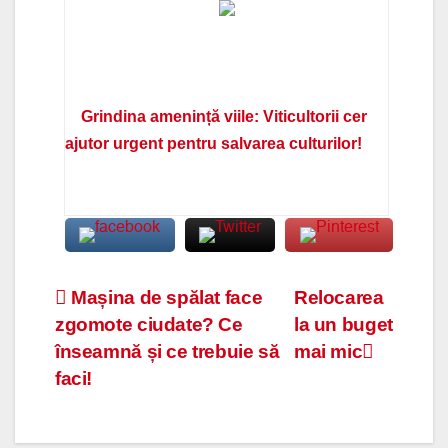
Grindina amenință viile: Viticultorii cer
ajutor urgent pentru salvarea culturilor!
Navigare
Mașina de spălat face
Relocarea
zgomote ciudate? Ce
la un buget
în
înseamnă și ce trebuie să
mai mic
articole
faci!