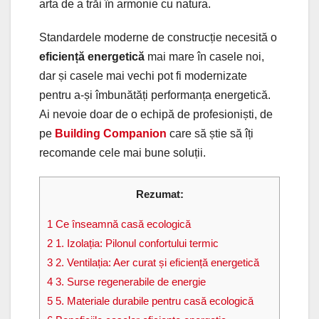
arta de a trăi în armonie cu natura.
Standardele moderne de construcție necesită o
eficiență energetică
mai mare în casele noi,
dar și casele mai vechi pot fi modernizate
pentru a-și îmbunătăți performanța energetică.
Ai nevoie doar de o echipă de profesioniști, de
pe
Building Companion
care să știe să îți
recomande cele mai bune soluții.
Rezumat:
1
Ce înseamnă casă ecologică
2
1. Izolația: Pilonul confortului termic
3
2. Ventilația: Aer curat și eficiență energetică
4
3. Surse regenerabile de energie
5
5. Materiale durabile pentru casă ecologică