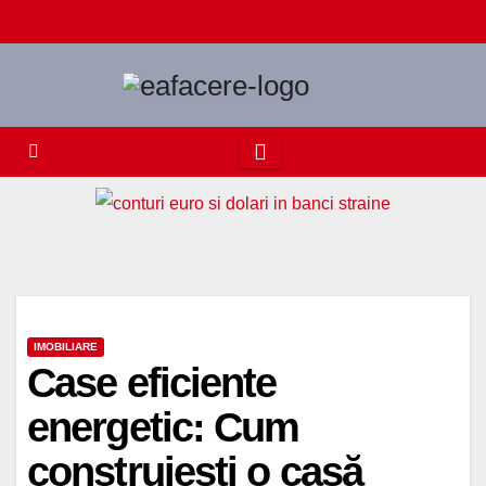
Skip
to
content
IMOBILIARE
Case eficiente
energetic: Cum
construiești o casă