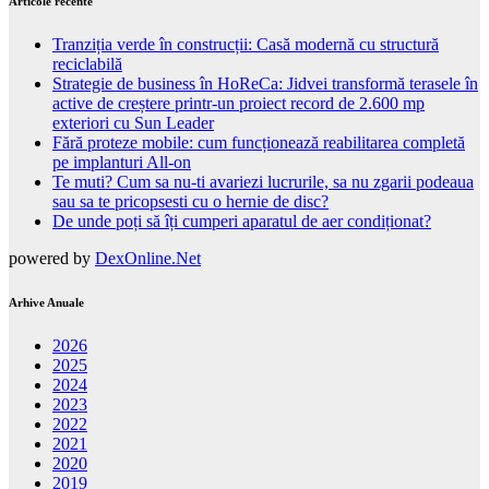
Articole recente
Tranziția verde în construcții: Casă modernă cu structură
reciclabilă
Strategie de business în HoReCa: Jidvei transformă terasele în
active de creștere printr-un proiect record de 2.600 mp
exteriori cu Sun Leader
Fără proteze mobile: cum funcționează reabilitarea completă
pe implanturi All-on
Te muti? Cum sa nu-ti avariezi lucrurile, sa nu zgarii podeaua
sau sa te pricopsesti cu o hernie de disc?
De unde poți să îți cumperi aparatul de aer condiționat?
powered by
DexOnline.Net
Arhive Anuale
2026
2025
2024
2023
2022
2021
2020
2019