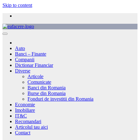
Skip to content
Auto
Banci – Finante
Companii
Dictionar Financiar
Diverse
Articole
Comunicate
Banci din Romania
Burse din Romania
Fonduri de investitii din Romania
Economie
Imobiliare
IT&C
Recomandari
Articolul tau aici
Contact