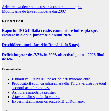
Aderarea va determina cresterea comertului en gros
Modificarile de taxe si impozite din 2007
Related Post
Raportul ING: Inflatia creste, economia se indreapta spre
crestere in a doua jumatate a anului 2026
Deschiderea unei afaceri în România în 5 pași
Deficit bugetar de -7,7% in 2026, obiectivul pentru 2026 fiind
de 6%
Pe acelasi subiect
Ultimul val SAPARD ne aduce 270 milioane euro
Producatorii spun ca gripa aviara din Turcia va distruge total
sectorul avicol romanesc
Asigurare impotriva prostiei
Afacerile din spitale, la control
Expertii straini spun ca scade PIB-ul Romaniei