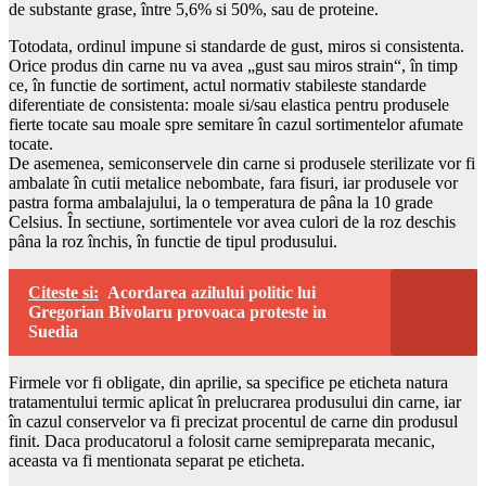
de substante grase, între 5,6% si 50%, sau de proteine.
Totodata, ordinul impune si standarde de gust, miros si consistenta.
Orice produs din carne nu va avea „gust sau miros strain“, în timp
ce, în functie de sortiment, actul normativ stabileste standarde
diferentiate de consistenta: moale si/sau elastica pentru produsele
fierte tocate sau moale spre semitare în cazul sortimentelor afumate
tocate.
De asemenea, semiconservele din carne si produsele sterilizate vor fi
ambalate în cutii metalice nebombate, fara fisuri, iar produsele vor
pastra forma ambalajului, la o temperatura de pâna la 10 grade
Celsius. În sectiune, sortimentele vor avea culori de la roz deschis
pâna la roz închis, în functie de tipul produsului.
Citeste si:
Acordarea azilului politic lui
Gregorian Bivolaru provoaca proteste in
Suedia
Firmele vor fi obligate, din aprilie, sa specifice pe eticheta natura
tratamentului termic aplicat în prelucrarea produsului din carne, iar
în cazul conservelor va fi precizat procentul de carne din produsul
finit. Daca producatorul a folosit carne semipreparata mecanic,
aceasta va fi mentionata separat pe eticheta.