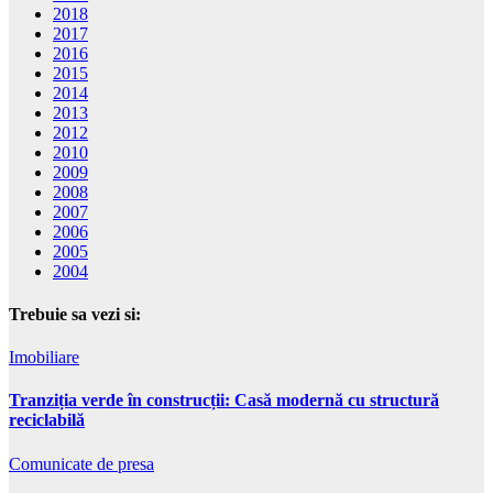
2018
2017
2016
2015
2014
2013
2012
2010
2009
2008
2007
2006
2005
2004
Trebuie sa vezi si:
Imobiliare
Tranziția verde în construcții: Casă modernă cu structură
reciclabilă
Comunicate de presa