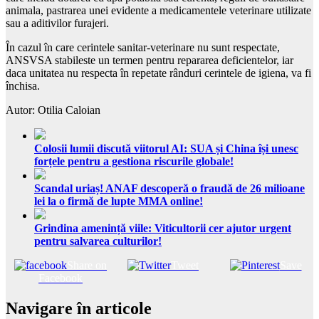
animala, pastrarea unei evidente a medicamentele veterinare utilizate
sau a aditivilor furajeri.
În cazul în care cerintele sanitar-veterinare nu sunt respectate,
ANSVSA stabileste un termen pentru repararea deficientelor, iar
daca unitatea nu respecta în repetate rânduri cerintele de igiena, va fi
închisa.
Autor: Otilia Caloian
Colosii lumii discută viitorul AI: SUA și China își unesc
forțele pentru a gestiona riscurile globale!
Scandal uriaș! ANAF descoperă o fraudă de 26 milioane
lei la o firmă de lupte MMA online!
Grindina amenință viile: Viticultorii cer ajutor urgent
pentru salvarea culturilor!
Share on
Tweet
Save
Facebook
Navigare în articole