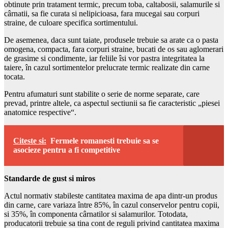
obtinute prin tratament termic, precum toba, caltabosii, salamurile si
cârnatii, sa fie curata si nelipicioasa, fara mucegai sau corpuri
straine, de culoare specifica sortimentului.
De asemenea, daca sunt taiate, produsele trebuie sa arate ca o pasta
omogena, compacta, fara corpuri straine, bucati de os sau aglomerari
de grasime si condimente, iar feliile îsi vor pastra integritatea la
taiere, în cazul sortimentelor prelucrate termic realizate din carne
tocata.
Pentru afumaturi sunt stabilite o serie de norme separate, care
prevad, printre altele, ca aspectul sectiunii sa fie caracteristic „piesei
anatomice respective“.
Citeste si:
Fermele romanesti trebuie sa se
asocieze pentru a fi competitive
Standarde de gust si miros
Actul normativ stabileste cantitatea maxima de apa dintr-un produs
din carne, care variaza între 85%, în cazul conservelor pentru copii,
si 35%, în componenta cârnatilor si salamurilor. Totodata,
producatorii trebuie sa tina cont de reguli privind cantitatea maxima