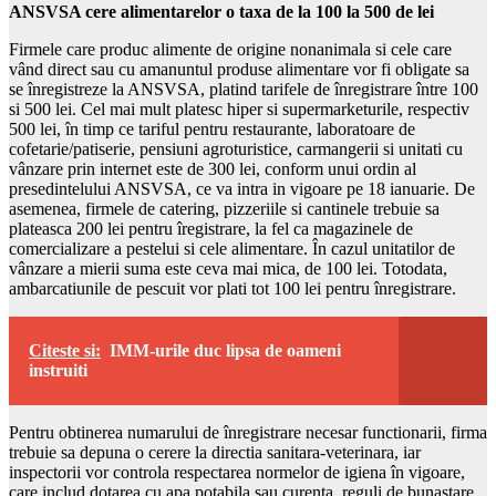
ANSVSA cere alimentarelor o taxa de la 100 la 500 de lei
Firmele care produc alimente de origine nonanimala si cele care
vând direct sau cu amanuntul produse alimentare vor fi obligate sa
se înregistreze la ANSVSA, platind tarifele de înregistrare între 100
si 500 lei. Cel mai mult platesc hiper si supermarketurile, respectiv
500 lei, în timp ce tariful pentru restaurante, laboratoare de
cofetarie/patiserie, pensiuni agroturistice, carmangerii si unitati cu
vânzare prin internet este de 300 lei, conform unui ordin al
presedintelului ANSVSA, ce va intra in vigoare pe 18 ianuarie. De
asemenea, firmele de catering, pizzeriile si cantinele trebuie sa
plateasca 200 lei pentru îregistrare, la fel ca magazinele de
comercializare a pestelui si cele alimentare. În cazul unitatilor de
vânzare a mierii suma este ceva mai mica, de 100 lei. Totodata,
ambarcatiunile de pescuit vor plati tot 100 lei pentru înregistrare.
Citeste si:
IMM-urile duc lipsa de oameni
instruiti
Pentru obtinerea numarului de înregistrare necesar functionarii, firma
trebuie sa depuna o cerere la directia sanitara-veterinara, iar
inspectorii vor controla respectarea normelor de igiena în vigoare,
care includ dotarea cu apa potabila sau curenta, reguli de bunastare