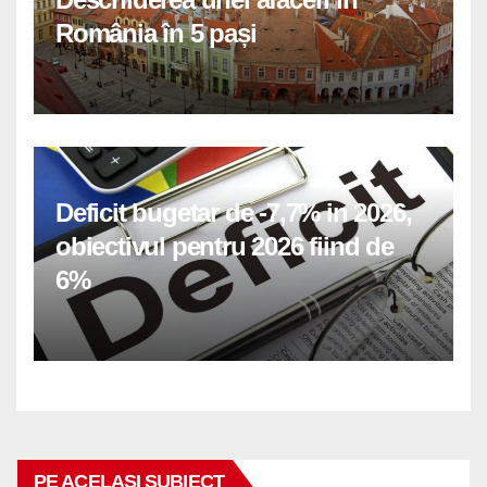
România în 5 pași
Deficit bugetar de -7,7% in 2026,
obiectivul pentru 2026 fiind de
6%
PE ACELASI SUBIECT