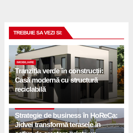
TREBUIE SA VEZI SI:
IMOBILIARE
Tranziția verde în construcții:
Casă modernă cu structură
reciclabilă
COMUNICATE DE PRESA
Strategie de business în HoReCa:
Jidvei transformă terasele în