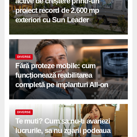
active de creștere printr-un
proiect record de 2.600 mp
exteriori cu Sun Leader
DIVERSE
Fără proteze mobile: cum
funcționează reabilitarea
completă pe implanturi All-on
DIVERSE
Te muti? Cum sa nu-ti avariezi
lucrurile, sa nu zgarii podeaua