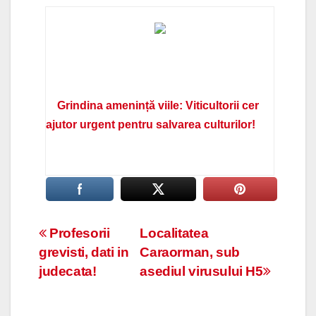
Grindina amenință viile: Viticultorii cer
ajutor urgent pentru salvarea culturilor!
Navigare
Profesorii
Localitatea
grevisti, dati in
Caraorman, sub
în
judecata!
asediul virusului H5
articole