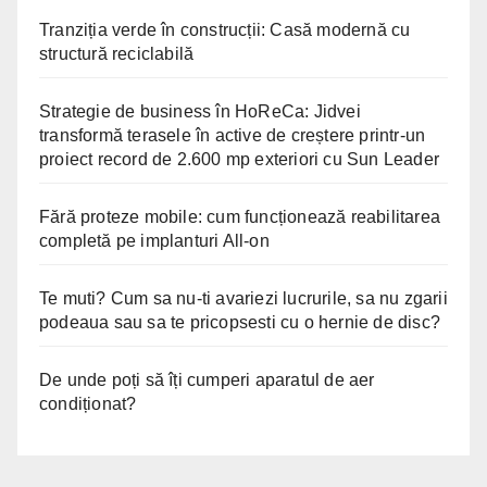
Tranziția verde în construcții: Casă modernă cu
structură reciclabilă
Strategie de business în HoReCa: Jidvei
transformă terasele în active de creștere printr-un
proiect record de 2.600 mp exteriori cu Sun Leader
Fără proteze mobile: cum funcționează reabilitarea
completă pe implanturi All-on
Te muti? Cum sa nu-ti avariezi lucrurile, sa nu zgarii
podeaua sau sa te pricopsesti cu o hernie de disc?
De unde poți să îți cumperi aparatul de aer
condiționat?