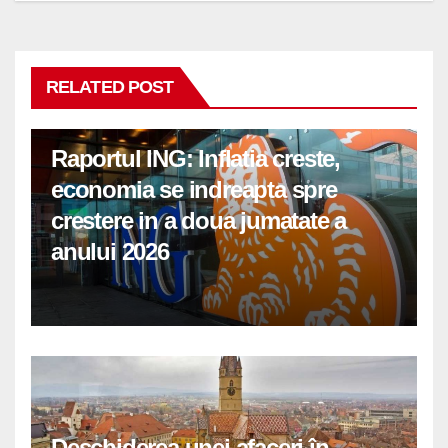
RELATED POST
Raportul ING: Inflatia creste,
economia se indreapta spre
crestere in a doua jumatate a
anului 2026
Deschiderea unei afaceri în