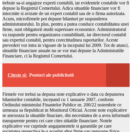
trebuie sa-si angajeze experti contabili, iar evidentele contabile vor fi
depuse la Registrul Comertului. Adica situatiile financiare vor fi
intocmite si avizate de un expert contabil sau de o firma autorizata.
Acum, microfirmele pot depune bilanturi pe raspunderea
administratorului. In plus, pentru a putea conduce contabilitatea unei
firme, sunt obligatorii studii superioare economice. Administratorul
va raspunde pentru organizarea contabilitatii, iar directorul contabil
sau expertul contabil, pentru corectitudinea raportarilor. Aceste
prevederi vor intra in vigoare de la inceputul lui 2009. Tot de atunci,
situatiile financiare anuale nu se vor mai depune la Administratiile
Financiare, ci la Registrul Comertului.
Citeste si:
Ponturi ale publicitatii
Firmele vor trebui sa depuna note explicative o data cu depunerea
bilanturilor contabile, incepand cu 1 ianuarie 2007, conform
Ordinului ministrului Finantelor Publice nr. 200/22 noiembrie ce
urmeaza sa fiepublicat in Monitorul Oficial. Aceste note explicative
se anexeaza la situatiile finaciare, din necesitatea de a avea informatii
transparente pentru cei care cites sitiatiile financiare. Notele
explicative vor cuprinde angajamentele si garantiile pe care
societatea respectiva le-a acordat altor firme sau persoane fizice.