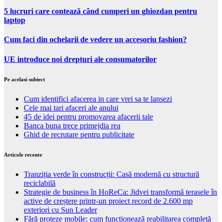
5 lucruri care contează când cumperi un ghiozdan pentru
laptop
Cum faci din ochelarii de vedere un accesoriu fashion?
UE introduce noi drepturi ale consumatorilor
Pe acelasi subiect
Cum identifici afacerea in care vrei sa te lansezi
Cele mai tari afaceri ale anului
45 de idei pentru promovarea afacerii tale
Banca buna trece primejdia rea
Ghid de recrutare pentru publicitate
Articole recente
Tranziția verde în construcții: Casă modernă cu structură
reciclabilă
Strategie de business în HoReCa: Jidvei transformă terasele în
active de creștere printr-un proiect record de 2.600 mp
exteriori cu Sun Leader
Fără proteze mobile: cum funcționează reabilitarea completă