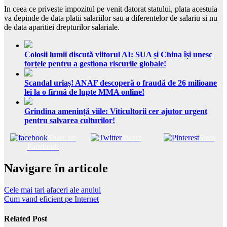
In ceea ce priveste impozitul pe venit datorat statului, plata acestuia
va depinde de data platii salariilor sau a diferentelor de salariu si nu
de data aparitiei drepturilor salariale.
Colosii lumii discută viitorul AI: SUA și China își unesc
forțele pentru a gestiona riscurile globale!
Scandal uriaș! ANAF descoperă o fraudă de 26 milioane
lei la o firmă de lupte MMA online!
Grindina amenință viile: Viticultorii cer ajutor urgent
pentru salvarea culturilor!
Share on
Tweet
Save
Facebook
Navigare în articole
Cele mai tari afaceri ale anului
Cum vand eficient pe Internet
Related Post