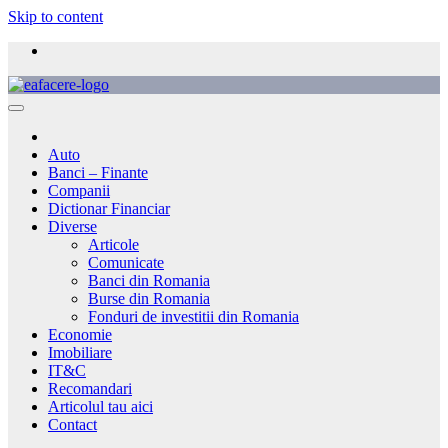
Skip to content
Auto
Banci – Finante
Companii
Dictionar Financiar
Diverse
Articole
Comunicate
Banci din Romania
Burse din Romania
Fonduri de investitii din Romania
Economie
Imobiliare
IT&C
Recomandari
Articolul tau aici
Contact