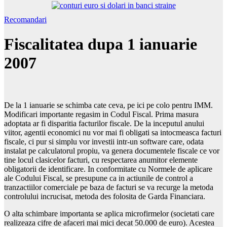
Recomandari
Fiscalitatea dupa 1 ianuarie
2007
De la 1 ianuarie se schimba cate ceva, pe ici pe colo pentru IMM.
Modificari importante regasim in Codul Fiscal. Prima masura
adoptata ar fi disparitia facturilor fiscale. De la inceputul anului
viitor, agentii economici nu vor mai fi obligati sa intocmeasca facturi
fiscale, ci pur si simplu vor investii intr-un software care, odata
instalat pe calculatorul propiu, va genera documentele fiscale ce vor
tine locul clasicelor facturi, cu respectarea anumitor elemente
obligatorii de identificare. In conformitate cu Normele de aplicare
ale Codului Fiscal, se presupune ca in actiunile de control a
tranzactiilor comerciale pe baza de facturi se va recurge la metoda
controlului incrucisat, metoda des folosita de Garda Financiara.
O alta schimbare importanta se aplica microfirmelor (societati care
realizeaza cifre de afaceri mai mici decat 50.000 de euro). Acestea