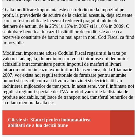
O alta modificare importanta este cea referitoare la impozitul pe
profit, la prevederile de scutire de la calculul acestuia, deja existente,
care au fost modificate in sensul reducerii pragului minim de
detinere de actiuni de la 25% la 15% in 2007 si la 10% in 2009. O
schimbare benefica, in cazul institutiilor de credit este aceea ca
rezervele constituite de banci nu mai apar in noul Cod Fiscal ca fiind
impozabile.
Modificari importante aduse Codului Fiscal regasim si la taxa pe
valoarea adaugata, domeniu in care vor fi introduse noi denumiri:
achizitiile intracomunitare pentru importul de marfuri si livrari
intracomunitare in cazul exporturilor. De asemenea, de la 1 ianuarie
2007, vor exista noi reguli teritoriale de furnizare pentru anumite
bunuri si servicii, cum ar fi livrarea benzinei si electricitatii sau
inchirierea mijloacelor de transport. In acest sens, vor fi infiintate noi
reguli si regimuri speciale de TVA privind vanzarile la distanta de
produse accizabile, mijloace de transport noi, transferul bunurilor de
la o tara membra la alta etc..
Citeste si:
Sfaturi pentru imbunatatirea
abilitatii de a lua decizii bune