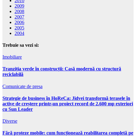
2010
2009
2008
2007
2006
2005
2004
Trebuie sa vezi si:
Imobiliare
Tranziția verde în construcții: Casă modernă cu structură
reciclabilă
Comunicate de presa
Strategie de business în HoReCa: Jidvei transformă terasele în
active de creștere printr-un proiect record de 2.600 mp exteriori
cu Sun Leader
Diverse
Fără proteze mobile: cum funcționează reabilitarea completă pe