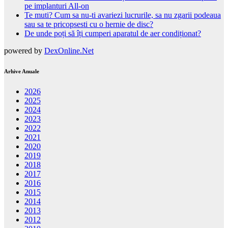
pe implanturi All-on
Te muti? Cum sa nu-ti avariezi lucrurile, sa nu zgarii podeaua
sau sa te pricopsesti cu o hernie de disc?
De unde poți să îți cumperi aparatul de aer condiționat?
powered by
DexOnline.Net
Arhive Anuale
2026
2025
2024
2023
2022
2021
2020
2019
2018
2017
2016
2015
2014
2013
2012