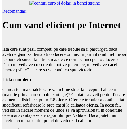
Recomandari
Cum vand eficient pe Internet
Iata care sunt pasii completi pe care trebuie sa ii parcurgeti daca
aveti de gand sa demarati o afacere online. In primul rand, trebuie sa
raspundeti sincer la intrebarea: de ce doriti sa incepeti o afacere?
Daca nu veti avea o serie de motive puternice, nu veti avea acel
“motor psihic”… care sa va conduca spre victorie.
Lista completa
Cunoasteti materialele care va trebuie strict la inceputul afacerii
(materie prima, consumabile, utilaje)? Cautati sa aveti pentru fiecare
element al listei, cel putin 7-8 oferte. Ofertele trebuie sa contina atat
specificatii referitoare la pret, cat si la calitatea oferita. In acest fel,
veti stii in fiecare moment de unde sa va aprovizionati in conditiile
cele mai avantajoase ale raportului pret/calitate. Daca puteti, nu
faceti nici un rabat din punct de vedere al calitatii.