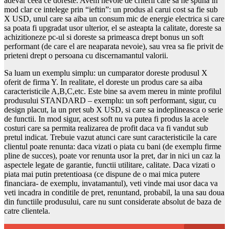
adevar ceea ce doreste. Avem nevoie de criterii care sa ne spuna in
mod clar ce intelege prin “ieftin”: un produs al carui cost sa fie sub
X USD, unul care sa aiba un consum mic de energie electrica si care
sa poata fi upgradat usor ulterior, el se asteapta la calitate, doreste sa
achizitioneze pc-ul si doreste sa primeasca drept bonus un soft
performant (de care el are neaparata nevoie), sau vrea sa fie privit de
prieteni drept o persoana cu discernamantul valorii.
Sa luam un exemplu simplu: un cumparator doreste produsul X
oferit de firma Y. In realitate, el doreste un produs care sa aiba
caracteristicile A,B,C,etc. Este bine sa avem mereu in minte profilul
produsului STANDARD – exemplu: un soft performant, sigur, cu
design placut, la un pret sub X USD, si care sa indeplineasca o serie
de functii. In mod sigur, acest soft nu va putea fi produs la acele
costuri care sa permita realizarea de profit daca va fi vandut sub
pretul indicat. Trebuie vazut atunci care sunt caracteristicile la care
clientul poate renunta: daca vizati o piata cu bani (de exemplu firme
pline de succes), poate vor renunta usor la pret, dar in nici un caz la
aspectele legate de garantie, functii utilitare, calitate. Daca vizati o
piata mai putin pretentioasa (ce dispune de o mai mica putere
financiara- de exemplu, invatamantul), veti vinde mai usor daca va
veti incadra in conditile de pret, renuntand, probabil, la una sau doua
din functiile produsului, care nu sunt considerate absolut de baza de
catre clientela.