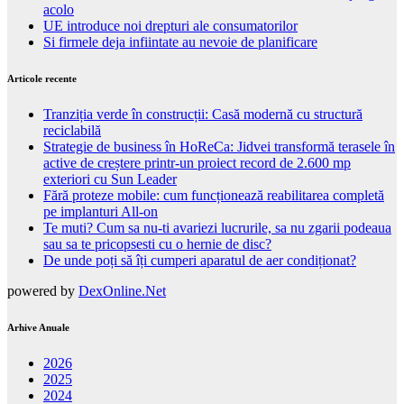
acolo
UE introduce noi drepturi ale consumatorilor
Si firmele deja infiintate au nevoie de planificare
Articole recente
Tranziția verde în construcții: Casă modernă cu structură
reciclabilă
Strategie de business în HoReCa: Jidvei transformă terasele în
active de creștere printr-un proiect record de 2.600 mp
exteriori cu Sun Leader
Fără proteze mobile: cum funcționează reabilitarea completă
pe implanturi All-on
Te muti? Cum sa nu-ti avariezi lucrurile, sa nu zgarii podeaua
sau sa te pricopsesti cu o hernie de disc?
De unde poți să îți cumperi aparatul de aer condiționat?
powered by
DexOnline.Net
Arhive Anuale
2026
2025
2024