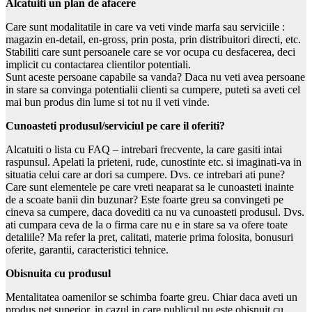
Alcatuiti un plan de afacere
Care sunt modalitatile in care va veti vinde marfa sau serviciile :
magazin en-detail, en-gross, prin posta, prin distribuitori directi, etc.
Stabiliti care sunt persoanele care se vor ocupa cu desfacerea, deci
implicit cu contactarea clientilor potentiali.
Sunt aceste persoane capabile sa vanda? Daca nu veti avea persoane
in stare sa convinga potentialii clienti sa cumpere, puteti sa aveti cel
mai bun produs din lume si tot nu il veti vinde.
Cunoasteti produsul/serviciul pe care il oferiti?
Alcatuiti o lista cu FAQ – intrebari frecvente, la care gasiti intai
raspunsul. Apelati la prieteni, rude, cunostinte etc. si imaginati-va in
situatia celui care ar dori sa cumpere. Dvs. ce intrebari ati pune?
Care sunt elementele pe care vreti neaparat sa le cunoasteti inainte
de a scoate banii din buzunar? Este foarte greu sa convingeti pe
cineva sa cumpere, daca dovediti ca nu va cunoasteti produsul. Dvs.
ati cumpara ceva de la o firma care nu e in stare sa va ofere toate
detaliile? Ma refer la pret, calitati, materie prima folosita, bonusuri
oferite, garantii, caracteristici tehnice.
Obisnuita cu produsul
Mentalitatea oamenilor se schimba foarte greu. Chiar daca aveti un
produs net superior, in cazul in care publicul nu este obisnuit cu