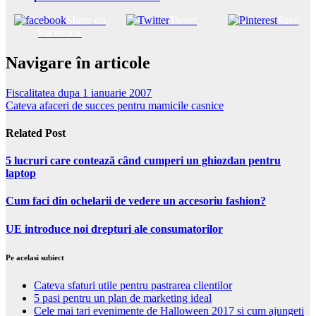
Share on
Tweet
Save
Facebook
Navigare în articole
Fiscalitatea dupa 1 ianuarie 2007
Cateva afaceri de succes pentru mamicile casnice
Related Post
5 lucruri care contează când cumperi un ghiozdan pentru
laptop
Cum faci din ochelarii de vedere un accesoriu fashion?
UE introduce noi drepturi ale consumatorilor
Pe acelasi subiect
Cateva sfaturi utile pentru pastrarea clientilor
5 pasi pentru un plan de marketing ideal
Cele mai tari evenimente de Halloween 2017 si cum ajungeti