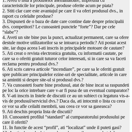
1. Aveti o lista a produselor asemanatoare, impreuna cu
caracteristicile lor principale, produse oferite acum pe piata?
2. Stiti clar care este avantajul pe care il va oferi produsul dvs., in
raport cu celelalte produse?
3. Dispuneti de o baza de date care contine date despre principalii
dvs. competitori? Le cunoasteti punctele “forte”? Dar pe cele
“slabe”?
4. Aveti un site bine pus la punct, actualizat permanent, care sa ofere
destule motive utilizatorilor sa se intoarca periodic? Ati postat acest
site, iar dupa aceea l-ati inscris in principalele motoare de cautare?
5. Ati creat o revista electronica gratuita, cu informatii cautate, pe
care sa o oferiti gratuit tuturor celor interesati, si in care sa va faceti
reclama pentru produsul dvs.?
6. Ati scris cateva articole “incendiare”, pe care sa le oferiti gratuit
spre publicare principalelor ezine-uri de specialitate, articole in care
sa amintiti si despre site-ul si produsul dvs.?
7. Va cunoasteti foarte bine produsul, atat de bine incat sa raspundeti
pe loc la orice intrebare care v-ar fi pusa de un eventual cumparator?
8. V-ati inscris in listele de discutii ce au un subiect cu legatura vis-a-
vis de produsul/serviciul dvs.? Daca da, ati intocmit o lista cu ceea
ce vor sa afle ceilalti membrii, sau ceea ce vor sa gaseasca?
9. Ati deschis propria lista de discutii?
10. Cunoasteti profilul “standard” al cumparatorului produsului pe
care il oferiti?
11. In functie de acest “profil”, ati “localizat” unde il puteti gasi?