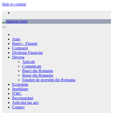
Skip to content
Auto
Banci – Finante
Companii
Dictionar Financiar
Diverse
Articole
Comunicate
Banci din Romania
Burse din Romania
Fonduri de investitii din Romania
Economie
Imobiliare
IT&C
Recomandari
Articolul tau aici
Contact