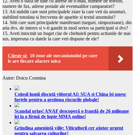
12. Aveti o baza de date cu adrese de e-mail, numere de telefon,
numere de fax, adrese postale ale eventualilor cumparatori?
13. Ati stabilit care sunt principalele ziare la care veti da anunturi,
stabilind totodata si frecventa de aparitie si textul anuntului?
14. Stiti care sunt principalele manifestari (targuri, simpozioane), din
aria dvs. de interes si v-ti gandit in mod serios sa participati si dvs?
15. Aveti intocmit un buget clar de cheltuieli pentru actiunile de mai
sus, impreuna cu datele la care veti dispune de ele?
Citeste si:
10 zone ale mecanismului pe care
le are fiecare afacere mica
Autor: Doicu Cosmina
Colosii lumii discută viitorul AI: SUA și China își unesc
forțele pentru a gestiona riscurile globale!
Scandal uriaș! ANAF descoperă o fraudă de 26 milioane
lei la o firmă de lupte MMA online!
Grindina amenință viile: Viticultorii cer ajutor urgent
pentru salvarea culturilor!