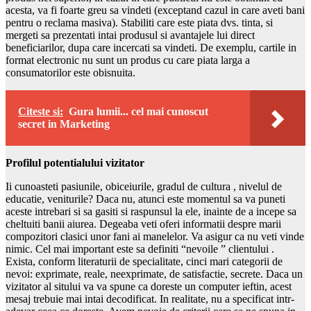
acesta, va fi foarte greu sa vindeti (exceptand cazul in care aveti bani
pentru o reclama masiva). Stabiliti care este piata dvs. tinta, si
mergeti sa prezentati intai produsul si avantajele lui direct
beneficiarilor, dupa care incercati sa vindeti. De exemplu, cartile in
format electronic nu sunt un produs cu care piata larga a
consumatorilor este obisnuita.
Citeste si:
Gura lumii... cel mai cunoscut
secret in Marketing
Profilul potentialului vizitator
Ii cunoasteti pasiunile, obiceiurile, gradul de cultura , nivelul de
educatie, veniturile? Daca nu, atunci este momentul sa va puneti
aceste intrebari si sa gasiti si raspunsul la ele, inainte de a incepe sa
cheltuiti banii aiurea. Degeaba veti oferi informatii despre marii
compozitori clasici unor fani ai manelelor. Va asigur ca nu veti vinde
nimic. Cel mai important este sa definiti “nevoile ” clientului .
Exista, conform literaturii de specialitate, cinci mari categorii de
nevoi: exprimate, reale, neexprimate, de satisfactie, secrete. Daca un
vizitator al sitului va va spune ca doreste un computer ieftin, acest
mesaj trebuie mai intai decodificat. In realitate, nu a specificat intr-