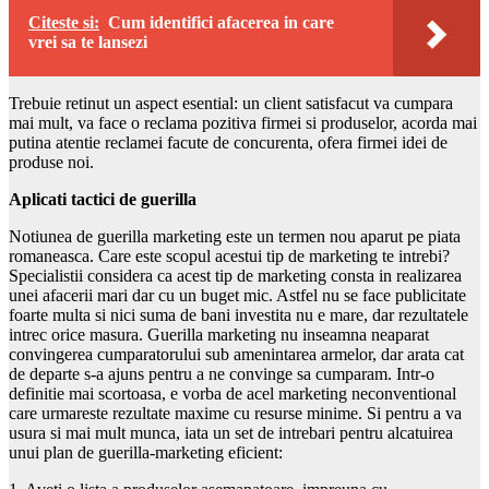
Citeste si:
Cum identifici afacerea in care
vrei sa te lansezi
Trebuie retinut un aspect esential: un client satisfacut va cumpara
mai mult, va face o reclama pozitiva firmei si produselor, acorda mai
putina atentie reclamei facute de concurenta, ofera firmei idei de
produse noi.
Aplicati tactici de guerilla
Notiunea de guerilla marketing este un termen nou aparut pe piata
romaneasca. Care este scopul acestui tip de marketing te intrebi?
Specialistii considera ca acest tip de marketing consta in realizarea
unei afacerii mari dar cu un buget mic. Astfel nu se face publicitate
foarte multa si nici suma de bani investita nu e mare, dar rezultatele
intrec orice masura. Guerilla marketing nu inseamna neaparat
convingerea cumparatorului sub amenintarea armelor, dar arata cat
de departe s-a ajuns pentru a ne convinge sa cumparam. Intr-o
definitie mai scortoasa, e vorba de acel marketing neconventional
care urmareste rezultate maxime cu resurse minime. Si pentru a va
usura si mai mult munca, iata un set de intrebari pentru alcatuirea
unui plan de guerilla-marketing eficient: