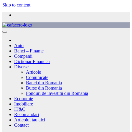
Skip to content
Auto
Banci – Finante
Companii
Dictionar Financiar
Diverse
Articole
Comunicate
Banci din Romania
Burse din Romania
Fonduri de investitii din Romania
Economie
Imobiliare
IT&C
Recomandari
Articolul tau aici
Contact