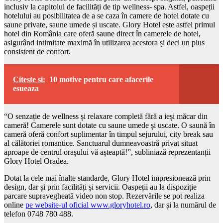
inclusiv la capitolul de facilități de tip wellness- spa. Astfel, oaspeții
hotelului au posibilitatea de a se caza în camere de hotel dotate cu
saune private, saune umede și uscate. Glory Hotel este astfel primul
hotel din România care oferă saune direct în camerele de hotel,
asigurând intimitate maximă în utilizarea acestora și deci un plus
consistent de confort.
Citeste si:
10 motive pentru care afacerile
esueaza
“O senzație de wellness și relaxare completă fără a ieși măcar din
cameră! Camerele sunt dotate cu saune umede și uscate. O saună în
cameră oferă confort suplimentar în timpul sejurului, city break sau
al călătoriei romantice. Sanctuarul dumneavoastră privat situat
aproape de centrul orașului vă așteaptă!”, subliniază reprezentanții
Glory Hotel Oradea.
Dotat la cele mai înalte standarde, Glory Hotel impresionează prin
design, dar și prin facilități și servicii. Oaspeții au la dispoziție
parcare supravegheată video non stop. Rezervările se pot realiza
online
pe website-ul oficial www.gloryhotel.ro
, dar și la numărul de
telefon 0748 780 488.