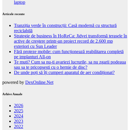
laptop
Articole recente
Tranziția verde în construcții: Casă modernă cu structură
reciclabilă
Strategie de business în HoReCa: Jidvei transformă terasele în
active de creștere printr-un proiect record de 2.600 mp
exteriori cu Sun Leader
Fără proteze mobile: cum funcționează reabilitarea completă
pe implanturi All-on
Te muti? Cum sa nu-ti avariezi lucrurile, sa nu zgarii podeaua
sau sa te pricopsesti cu o hernie de disc?
De unde poți să îți cumperi aparatul de aer condiționat?
powered by
DexOnline.Net
Arhive Anuale
2026
2025
2024
2023
2022