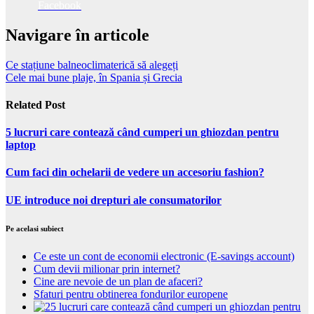
Facebook
Navigare în articole
Ce stațiune balneoclimaterică să alegeți
Cele mai bune plaje, în Spania și Grecia
Related Post
5 lucruri care contează când cumperi un ghiozdan pentru
laptop
Cum faci din ochelarii de vedere un accesoriu fashion?
UE introduce noi drepturi ale consumatorilor
Pe acelasi subiect
Ce este un cont de economii electronic (E-savings account)
Cum devii milionar prin internet?
Cine are nevoie de un plan de afaceri?
Sfaturi pentru obtinerea fondurilor europene
5 lucruri care contează când cumperi un ghiozdan pentru