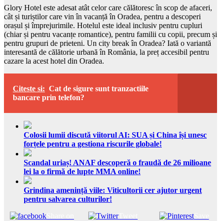
Glory Hotel este adesat atât celor care călătoresc în scop de afaceri,
cât și turiștilor care vin în vacanță în Oradea, pentru a descoperi
orașul și împrejurimile. Hotelul este ideal inclusiv pentru cupluri
(chiar și pentru vacanțe romantice), pentru familii cu copii, precum și
pentru grupuri de prieteni. Un city break în Oradea? Iată o variantă
interesantă de călătorie urbană în România, la preț accesibil pentru
cazare la acest hotel din Oradea.
Citeste si:
Cat de sigure sunt tranzactiile
bancare prin telefon?
Colosii lumii discută viitorul AI: SUA și China își unesc
forțele pentru a gestiona riscurile globale!
Scandal uriaș! ANAF descoperă o fraudă de 26 milioane
lei la o firmă de lupte MMA online!
Grindina amenință viile: Viticultorii cer ajutor urgent
pentru salvarea culturilor!
Share on
Tweet
Save