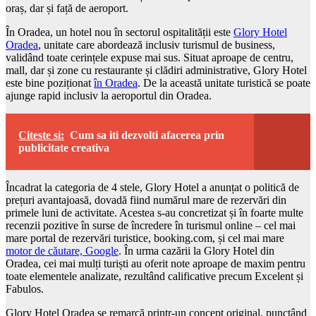
oraș, dar și față de aeroport.
În Oradea, un hotel nou în sectorul ospitalității este
Glory Hotel
Oradea
, unitate care abordează inclusiv turismul de business,
validând toate cerințele expuse mai sus. Situat aproape de centru,
mall, dar și zone cu restaurante și clădiri administrative, Glory Hotel
este bine poziționat
în Oradea
. De la această unitate turistică se poate
ajunge rapid inclusiv la aeroportul din Oradea.
Citeste si:
Cum sa iti dezvolti afacerea prin
publicitate creativa
Încadrat la categoria de 4 stele, Glory Hotel a anunțat o politică de
prețuri avantajoasă, dovadă fiind numărul mare de rezervări din
primele luni de activitate. Acestea s-au concretizat și în foarte multe
recenzii pozitive în surse de încredere în turismul online – cel mai
mare portal de rezervări turistice, booking.com, și cel mai mare
motor de căutare, Google
. În urma cazării la Glory Hotel din
Oradea, cei mai mulți turiști au oferit note aproape de maxim pentru
toate elementele analizate, rezultând calificative precum Excelent și
Fabulos.
Glory Hotel Oradea se remarcă printr-un concept original, punctând