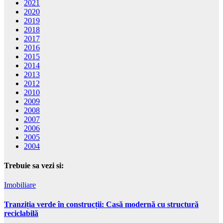
2021
2020
2019
2018
2017
2016
2015
2014
2013
2012
2010
2009
2008
2007
2006
2005
2004
Trebuie sa vezi si:
Imobiliare
Tranziția verde în construcții: Casă modernă cu structură
reciclabilă