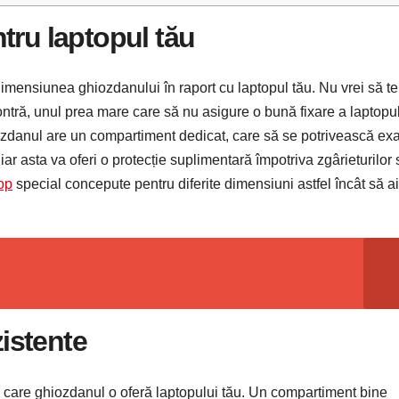
tru laptopul tău
e dimensiunea ghiozdanului în raport cu laptopul tău. Nu vrei să te
ontră, unul prea mare care să nu asigure o bună fixare a laptopul
ozdanul are un compartiment dedicat, care să se potrivească exa
iar asta va oferi o protecție suplimentară împotriva zgârieturilor
op
special concepute pentru diferite dimensiuni astfel încât să ai
zistente
e care ghiozdanul o oferă laptopului tău. Un compartiment bine