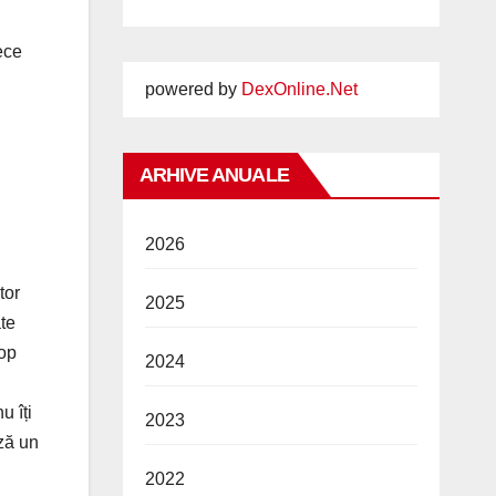
ece
powered by
DexOnline.Net
ARHIVE ANUALE
2026
tor
2025
ate
top
2024
u îți
2023
ză un
2022