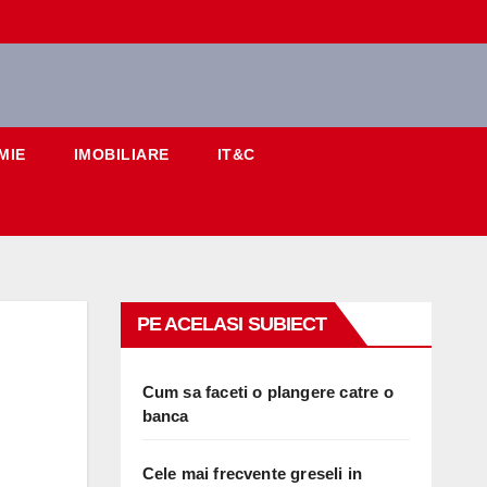
MIE
IMOBILIARE
IT&C
PE ACELASI SUBIECT
Cum sa faceti o plangere catre o
banca
Cele mai frecvente greseli in