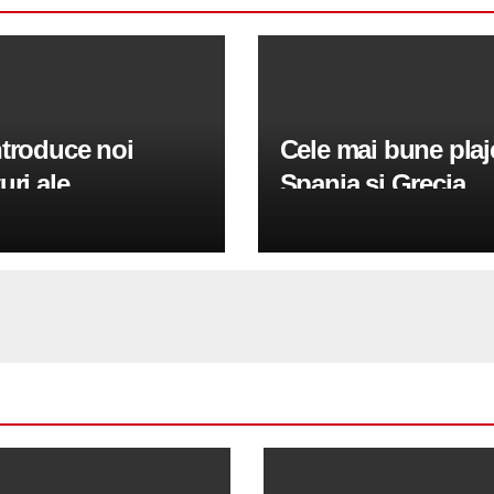
ntroduce noi
Cele mai bune plaje
uri ale
Spania și Grecia
umatorilor