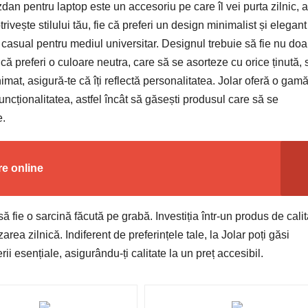
dan pentru laptop este un accesoriu pe care îl vei purta zilnic, 
ivește stilului tău, fie că preferi un design minimalist și elegant
n casual pentru mediul universitar. Designul trebuie să fie nu doa
e că preferi o culoare neutra, care să se asorteze cu orice ținută,
mat, asigură-te că îți reflectă personalitatea. Jolar oferă o gam
funcționalitatea, astfel încât să găsești produsul care să se
e.
re online
fie o sarcină făcută pe grabă. Investiția într-un produs de calita
area zilnică. Indiferent de preferințele tale, la Jolar poți găsi
ii esențiale, asigurându-ți calitate la un preț accesibil.