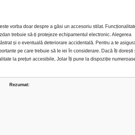
este vorba doar despre a găsi un accesoriu stilat. Funcționalitat
ozdan trebuie să-ți protejeze echipamentul electronic. Alegerea
ăstrat și o eventuală deteriorare accidentală. Pentru a te asigur
rtante pe care trebuie să le iei în considerare. Dacă îți dorești
alitate la prețuri accesibile, Jolar îți pune la dispoziție numeroas
Rezumat: