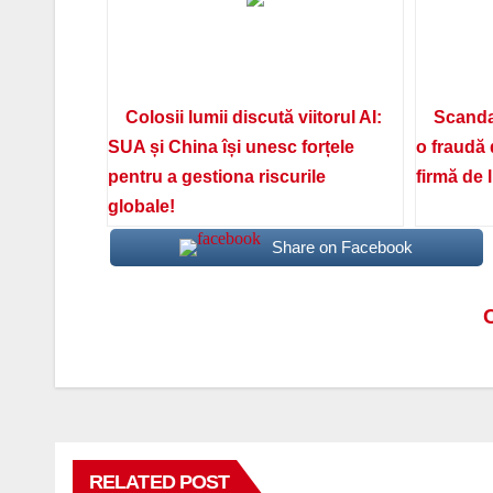
Colosii lumii discută viitorul AI:
Scanda
SUA și China își unesc forțele
o fraudă 
pentru a gestiona riscurile
firmă de 
globale!
Share on Facebook
Navigare
C
în
articole
RELATED POST