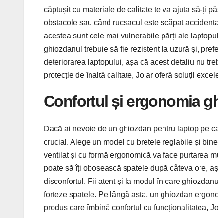
căptușit cu materiale de calitate te va ajuta să-ți pă
obstacole sau când rucsacul este scăpat accidental
acestea sunt cele mai vulnerabile părți ale laptopul
ghiozdanul trebuie să fie rezistent la uzură și, pre
deteriorarea laptopului, așa că acest detaliu nu tre
protecție de înaltă calitate, Jolar oferă soluții exce
Confortul și ergonomia g
Dacă ai nevoie de un ghiozdan pentru laptop pe care s
crucial. Alege un model cu bretele reglabile și bin
ventilat și cu formă ergonomică va face purtarea mul
poate să îți obosească spatele după câteva ore, așa
disconfortul. Fii atent și la modul în care ghiozdanul
forțeze spatele. Pe lângă asta, un ghiozdan ergono
produs care îmbină confortul cu funcționalitatea, Jol