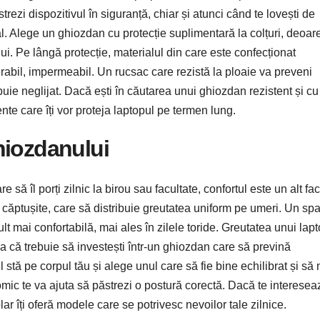
strezi dispozitivul în siguranță, chiar și atunci când te lovești de
. Alege un ghiozdan cu protecție suplimentară la colțuri, deoar
ui. Pe lângă protecție, materialul din care este confecționat
ferabil, impermeabil. Un rucsac care rezistă la ploaie va preveni
buie neglijat. Dacă ești în căutarea unui ghiozdan rezistent și cu
lente care îți vor proteja laptopul pe termen lung.
hiozdanului
ă îl porți zilnic la birou sau facultate, confortul este un alt fac
e căptușite, care să distribuie greutatea uniform pe umeri. Un sp
t mai confortabilă, mai ales în zilele toride. Greutatea unui lap
 că trebuie să investești într-un ghiozdan care să prevină
 stă pe corpul tău și alege unul care să fie bine echilibrat și să n
mic te va ajuta să păstrezi o postură corectă. Dacă te interesea
ar îți oferă modele care se potrivesc nevoilor tale zilnice.