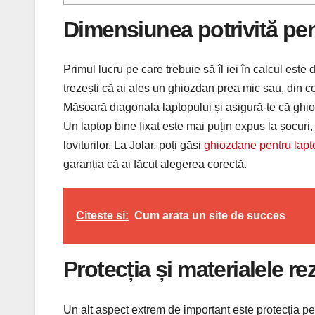
Dimensiunea potrivită pen
Primul lucru pe care trebuie să îl iei în calcul est
trezești că ai ales un ghiozdan prea mic sau, din c
Măsoară diagonala laptopului și asigură-te că ghi
Un laptop bine fixat este mai puțin expus la șocuri, 
loviturilor. La Jolar, poți găsi
ghiozdane pentru lapt
garanția că ai făcut alegerea corectă.
Citeste si:
Cum arata un site de succes
Protecția și materialele re
Un alt aspect extrem de important este protecția p