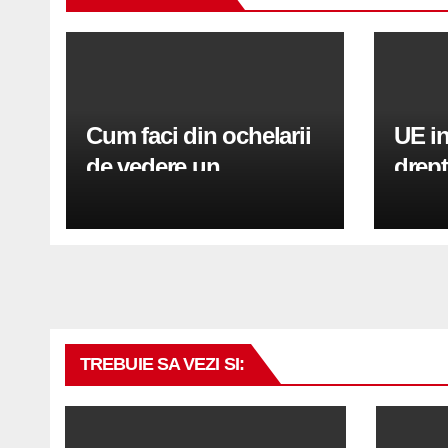
Cum faci din ochelarii
UE i
de vedere un
drept
accesoriu fashion?
cons
TREBUIE SA VEZI SI: