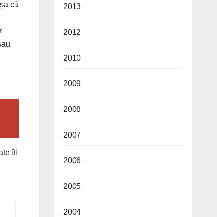
așa că
2013
r
2012
 sau
ă
2010
2009
2008
2007
te îți
2006
2005
2004