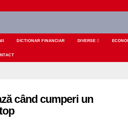
II
DICTIONAR FINANCIAR
DIVERSE
ECONO
NTACT
ează când cumperi un
top