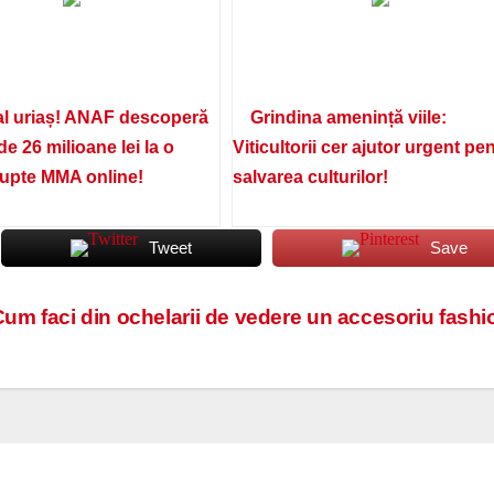
l uriaș! ANAF descoperă
Grindina amenință viile:
de 26 milioane lei la o
Viticultorii cer ajutor urgent pe
lupte MMA online!
salvarea culturilor!
Tweet
Save
um faci din ochelarii de vedere un accesoriu fash