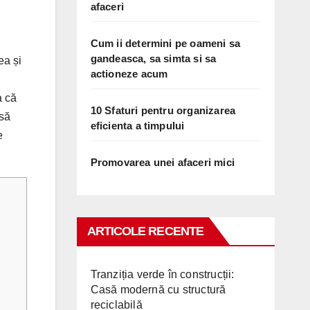
afaceri
Cum ii determini pe oameni sa
gandeasca, sa simta si sa
ea și
actioneze acum
a că
10 Sfaturi pentru organizarea
 să
eficienta a timpului
e
Promovarea unei afaceri mici
ARTICOLE RECENTE
Tranziția verde în construcții:
Casă modernă cu structură
reciclabilă