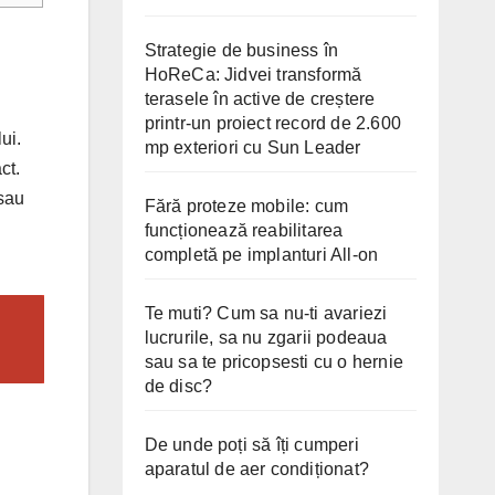
Strategie de business în
HoReCa: Jidvei transformă
terasele în active de creștere
printr-un proiect record de 2.600
ui.
mp exteriori cu Sun Leader
ct.
 sau
Fără proteze mobile: cum
funcționează reabilitarea
completă pe implanturi All-on
Te muti? Cum sa nu-ti avariezi
lucrurile, sa nu zgarii podeaua
sau sa te pricopsesti cu o hernie
de disc?
De unde poți să îți cumperi
aparatul de aer condiționat?