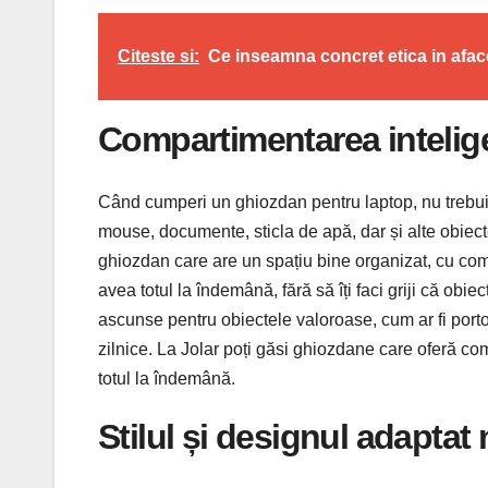
Citeste si:
Ce inseamna concret etica in afac
Compartimentarea intelig
Când cumperi un ghiozdan pentru laptop, nu trebuie s
mouse, documente, sticla de apă, dar și alte obie
ghiozdan care are un spațiu bine organizat, cu comp
avea totul la îndemână, fără să îți faci griji că ob
ascunse pentru obiectele valoroase, cum ar fi porto
zilnice. La Jolar poți găsi ghiozdane care oferă com
totul la îndemână.
Stilul și designul adaptat 