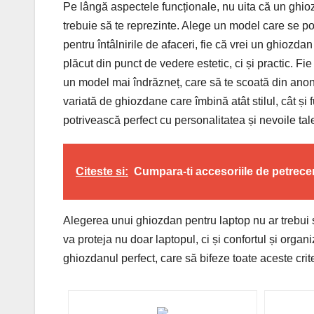
Pe lângă aspectele funcționale, nu uita că un ghioz
trebuie să te reprezinte. Alege un model care se potr
pentru întâlnirile de afaceri, fie că vrei un ghiozda
plăcut din punct de vedere estetic, ci și practic. Fi
un model mai îndrăzneț, care să te scoată din anoni
variată de ghiozdane care îmbină atât stilul, cât și 
potrivească perfect cu personalitatea și nevoile tal
Citeste si:
Cumpara-ti accesoriile de petrece
Alegerea unui ghiozdan pentru laptop nu ar trebui să 
va proteja nu doar laptopul, ci și confortul și organiz
ghiozdanul perfect, care să bifeze toate aceste criter