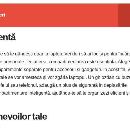
eri
entă
ă te gândești doar la laptop. Vei dori să ai loc și pentru încărc
cte personale. De aceea, compartimentarea este esențială. Aleg
artimente separate pentru accesorii și gadgeturi. În acest fel, v
iectele se vor amesteca și vor zgâria laptopul. Un ghiozdan cu bu
felul sau telefonul, adaugă un plus de siguranță în deplasările
partimentare inteligentă, ajutându-te să te organizezi eficient și
nevoilor tale