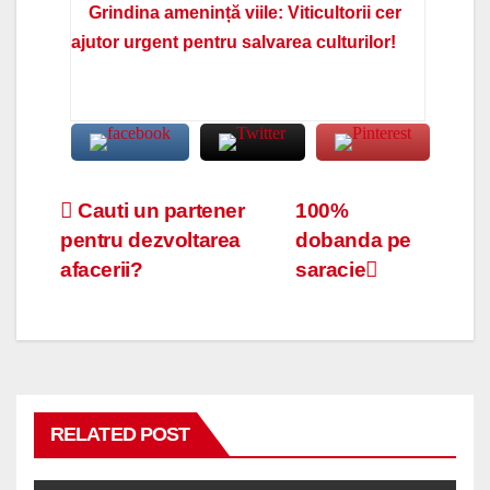
Grindina amenință viile: Viticultorii cer
ajutor urgent pentru salvarea culturilor!
Navigare
Cauti un partener
100%
pentru dezvoltarea
dobanda pe
în
afacerii?
saracie
articole
RELATED POST