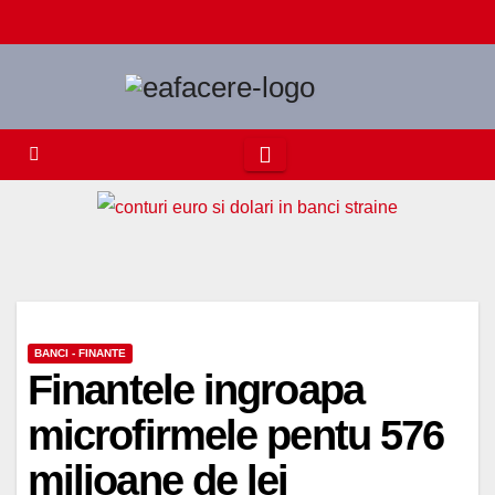
Skip
to
content
BANCI - FINANTE
Finantele ingroapa
microfirmele pentu 576
milioane de lei