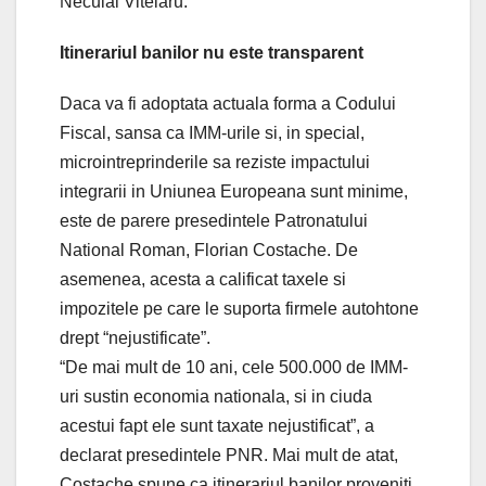
Neculai Vitelaru.
Itinerariul banilor nu este transparent
Daca va fi adoptata actuala forma a Codului
Fiscal, sansa ca IMM-urile si, in special,
microintreprinderile sa reziste impactului
integrarii in Uniunea Europeana sunt minime,
este de parere presedintele Patronatului
National Roman, Florian Costache. De
asemenea, acesta a calificat taxele si
impozitele pe care le suporta firmele autohtone
drept “nejustificate”.
“De mai mult de 10 ani, cele 500.000 de IMM-
uri sustin economia nationala, si in ciuda
acestui fapt ele sunt taxate nejustificat”, a
declarat presedintele PNR. Mai mult de atat,
Costache spune ca itinerariul banilor proveniti