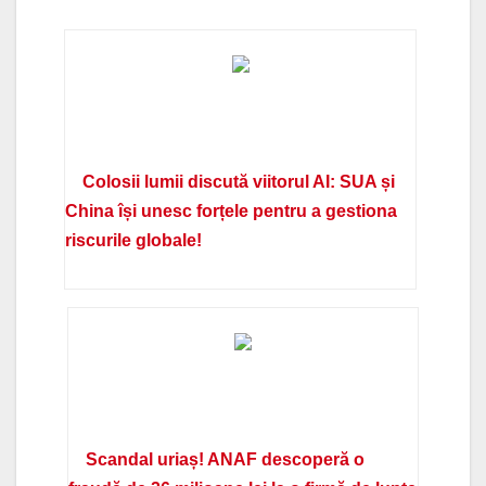
Colosii lumii discută viitorul AI: SUA și
China își unesc forțele pentru a gestiona
riscurile globale!
Scandal uriaș! ANAF descoperă o