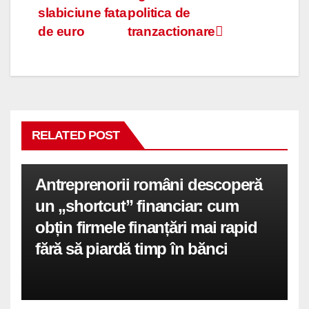
în
slabiciune fata
politica de
articole
de euro
tranzactionare
RELATED POST
Antreprenorii români descoperă
un „shortcut” financiar: cum
obțin firmele finanțări mai rapid
fără să piardă timp în bănci