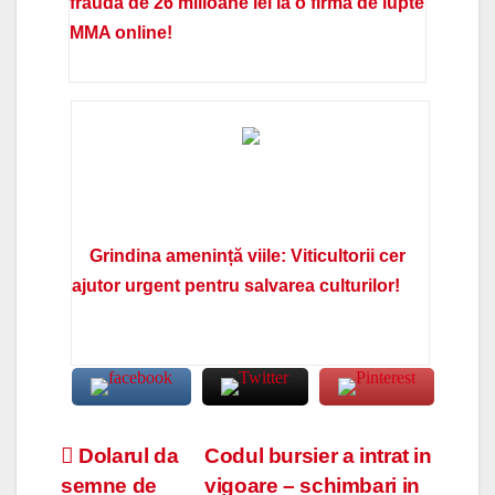
fraudă de 26 milioane lei la o firmă de lupte
MMA online!
Grindina amenință viile: Viticultorii cer
ajutor urgent pentru salvarea culturilor!
Navigare
Dolarul da
Codul bursier a intrat in
semne de
vigoare – schimbari in