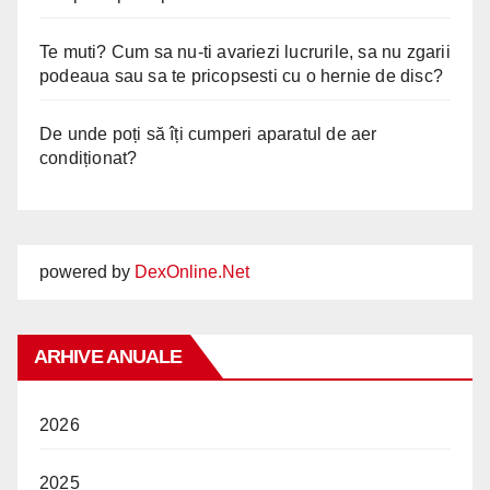
Te muti? Cum sa nu-ti avariezi lucrurile, sa nu zgarii
podeaua sau sa te pricopsesti cu o hernie de disc?
De unde poți să îți cumperi aparatul de aer
condiționat?
powered by
DexOnline.Net
ARHIVE ANUALE
2026
2025