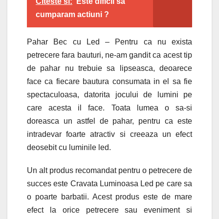
Citeste si:
Este dificil sa
cumparam actiuni ?
Pahar Bec cu Led – Pentru ca nu exista
petrecere fara bauturi, ne-am gandit ca acest tip
de pahar nu trebuie sa lipseasca, deoarece
face ca fiecare bautura consumata in el sa fie
spectaculoasa, datorita jocului de lumini pe
care acesta il face. Toata lumea o sa-si
doreasca un astfel de pahar, pentru ca este
intradevar foarte atractiv si creeaza un efect
deosebit cu luminile led.
Un alt produs recomandat pentru o petrecere de
succes este Cravata Luminoasa Led pe care sa
o poarte barbatii. Acest produs este de mare
efect la orice petrecere sau eveniment si