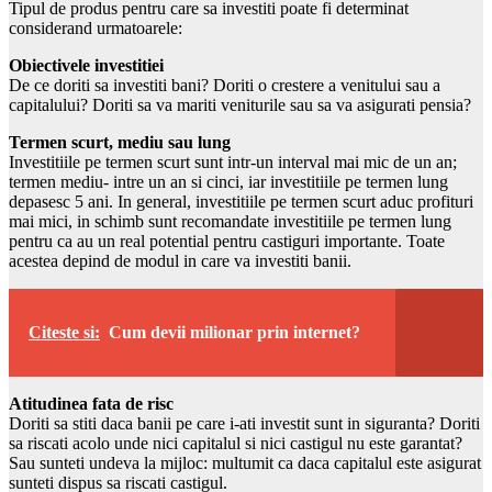
Tipul de produs pentru care sa investiti poate fi determinat
considerand urmatoarele:
Obiectivele investitiei
De ce doriti sa investiti bani? Doriti o crestere a venitului sau a
capitalului? Doriti sa va mariti veniturile sau sa va asigurati pensia?
Termen scurt, mediu sau lung
Investitiile pe termen scurt sunt intr-un interval mai mic de un an;
termen mediu- intre un an si cinci, iar investitiile pe termen lung
depasesc 5 ani. In general, investitiile pe termen scurt aduc profituri
mai mici, in schimb sunt recomandate investitiile pe termen lung
pentru ca au un real potential pentru castiguri importante. Toate
acestea depind de modul in care va investiti banii.
Citeste si:
Cum devii milionar prin internet?
Atitudinea fata de risc
Doriti sa stiti daca banii pe care i-ati investit sunt in siguranta? Doriti
sa riscati acolo unde nici capitalul si nici castigul nu este garantat?
Sau sunteti undeva la mijloc: multumit ca daca capitalul este asigurat
sunteti dispus sa riscati castigul.