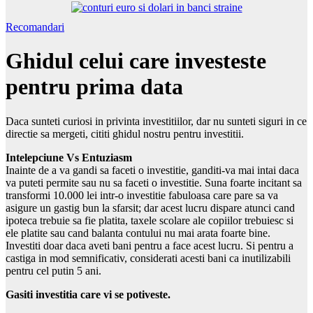
Recomandari
Ghidul celui care investeste
pentru prima data
Daca sunteti curiosi in privinta investitiilor, dar nu sunteti siguri in ce
directie sa mergeti, cititi ghidul nostru pentru investitii.
Intelepciune Vs Entuziasm
Inainte de a va gandi sa faceti o investitie, ganditi-va mai intai daca
va puteti permite sau nu sa faceti o investitie. Suna foarte incitant sa
transformi 10.000 lei intr-o investitie fabuloasa care pare sa va
asigure un gastig bun la sfarsit; dar acest lucru dispare atunci cand
ipoteca trebuie sa fie platita, taxele scolare ale copiilor trebuiesc si
ele platite sau cand balanta contului nu mai arata foarte bine.
Investiti doar daca aveti bani pentru a face acest lucru. Si pentru a
castiga in mod semnificativ, considerati acesti bani ca inutilizabili
pentru cel putin 5 ani.
Gasiti investitia care vi se potiveste.