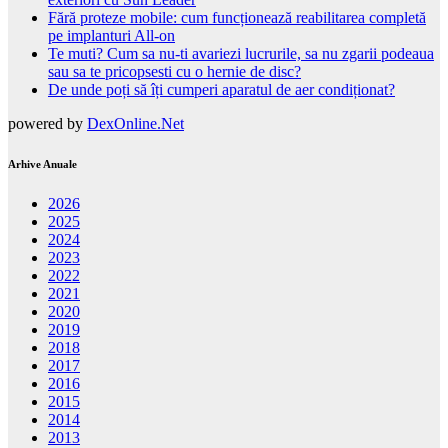
Fără proteze mobile: cum funcționează reabilitarea completă
pe implanturi All-on
Te muti? Cum sa nu-ti avariezi lucrurile, sa nu zgarii podeaua
sau sa te pricopsesti cu o hernie de disc?
De unde poți să îți cumperi aparatul de aer condiționat?
powered by
DexOnline.Net
Arhive Anuale
2026
2025
2024
2023
2022
2021
2020
2019
2018
2017
2016
2015
2014
2013