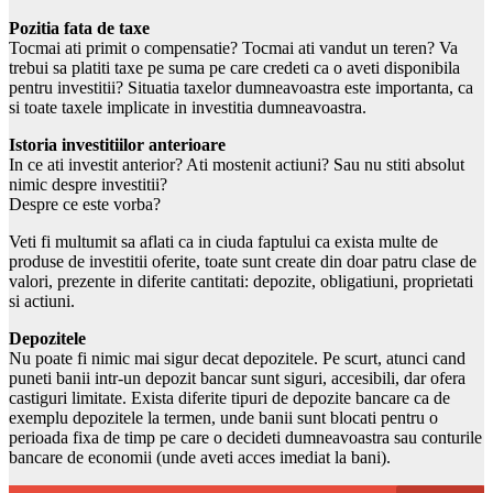
Pozitia fata de taxe
Tocmai ati primit o compensatie? Tocmai ati vandut un teren? Va
trebui sa platiti taxe pe suma pe care credeti ca o aveti disponibila
pentru investitii? Situatia taxelor dumneavoastra este importanta, ca
si toate taxele implicate in investitia dumneavoastra.
Istoria investitiilor anterioare
In ce ati investit anterior? Ati mostenit actiuni? Sau nu stiti absolut
nimic despre investitii?
Despre ce este vorba?
Veti fi multumit sa aflati ca in ciuda faptului ca exista multe de
produse de investitii oferite, toate sunt create din doar patru clase de
valori, prezente in diferite cantitati: depozite, obligatiuni, proprietati
si actiuni.
Depozitele
Nu poate fi nimic mai sigur decat depozitele. Pe scurt, atunci cand
puneti banii intr-un depozit bancar sunt siguri, accesibili, dar ofera
castiguri limitate. Exista diferite tipuri de depozite bancare ca de
exemplu depozitele la termen, unde banii sunt blocati pentru o
perioada fixa de timp pe care o decideti dumneavoastra sau conturile
bancare de economii (unde aveti acces imediat la bani).