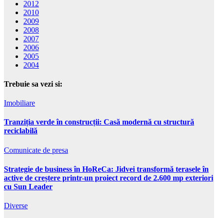
2012
2010
2009
2008
2007
2006
2005
2004
Trebuie sa vezi si:
Imobiliare
Tranziția verde în construcții: Casă modernă cu structură
reciclabilă
Comunicate de presa
Strategie de business în HoReCa: Jidvei transformă terasele în
active de creștere printr-un proiect record de 2.600 mp exteriori
cu Sun Leader
Diverse