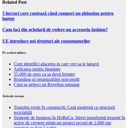
Related Post
5 lucruri care contează când cumperi un ghiozdan pentru
laptop
Cum faci din ochelarii de vedere un accesoriu fashion?
UE introduce noi drepturi ale consumatorilor
Pe acelasi subiect
Cum identifici afacerea in care vrei sa te lansezi
Aplicarea pentru finantare
55.000 de euro ca sa devii fermier
Branding-ul organizatiilor non-profit
Cum sa petreci un Revelion minunat
Articole recente
Tranziția verde în construcții: Casă modernă cu structură
reciclabilă
Strategie de business în HoReCa: Jidvei transformă terasele în
active de creștere printr-un proiect record de 2.600 mp
exteriori cu Sun Leader