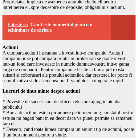
Proprietatea implica de asemenea anumite cheltuieli pentru
intretinerea ei, spre deosebire de depozite, obligatiuni si actiuni.
Citeste si:
Cand este momentul pentru o
schimbare de cariera
Actiuni
A cumpara actiuni inseamna a investi intr-o companie. Actiuni
companiilor se pot cumpara printr-un broker sau se poate investi
intr-un fond care investeste in numele dumneavoastra intr-o gama
larga de companii . Pentru companiile listate la bursa pot exista
suisuri si coborasuri ale pretului actiunilor, dar cresterea lor poate fi
semnificativa si de asemenea pot fi vandute si cumparate rapid.
Lucruri de tinut minte despre actiuni
* Povestile de succes sunt de obicei cele care ajung in atentia
publicului
* Bursa de actiuni este o propunere pe termen lung, iar sfatul nostru
este sa nu bagati bani in ea decat daca va puteti permite sa ramaneti
fara ei.
* Deseori, cand toata lumea cumpara un anumit tip de actiuni, poate
fi un bun moment pentru a vinde.