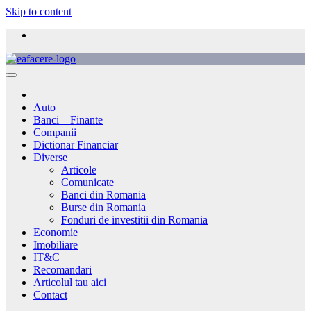
Skip to content
Auto
Banci – Finante
Companii
Dictionar Financiar
Diverse
Articole
Comunicate
Banci din Romania
Burse din Romania
Fonduri de investitii din Romania
Economie
Imobiliare
IT&C
Recomandari
Articolul tau aici
Contact