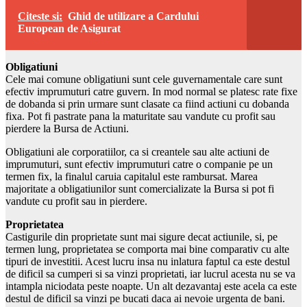
Citeste si:
Ghid de utilizare a Cardului
European de Asigurat
Obligatiuni
Cele mai comune obligatiuni sunt cele guvernamentale care sunt
efectiv imprumuturi catre guvern. In mod normal se platesc rate fixe
de dobanda si prin urmare sunt clasate ca fiind actiuni cu dobanda
fixa. Pot fi pastrate pana la maturitate sau vandute cu profit sau
pierdere la Bursa de Actiuni.
Obligatiuni ale corporatiilor, ca si creantele sau alte actiuni de
imprumuturi, sunt efectiv imprumuturi catre o companie pe un
termen fix, la finalul caruia capitalul este rambursat. Marea
majoritate a obligatiunilor sunt comercializate la Bursa si pot fi
vandute cu profit sau in pierdere.
Proprietatea
Castigurile din proprietate sunt mai sigure decat actiunile, si, pe
termen lung, proprietatea se comporta mai bine comparativ cu alte
tipuri de investitii. Acest lucru insa nu inlatura faptul ca este destul
de dificil sa cumperi si sa vinzi proprietati, iar lucrul acesta nu se va
intampla niciodata peste noapte. Un alt dezavantaj este acela ca este
destul de dificil sa vinzi pe bucati daca ai nevoie urgenta de bani.