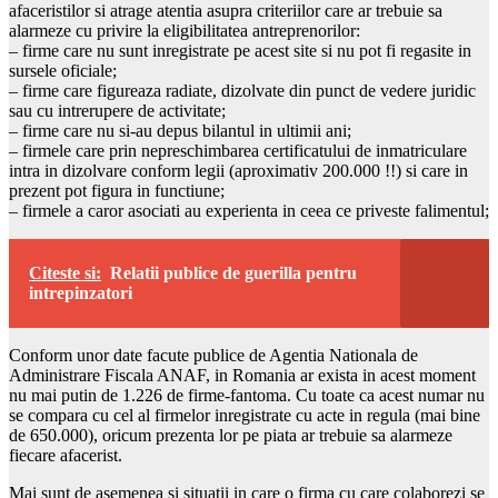
afaceristilor si atrage atentia asupra criteriilor care ar trebuie sa
alarmeze cu privire la eligibilitatea antreprenorilor:
– firme care nu sunt inregistrate pe acest site si nu pot fi regasite in
sursele oficiale;
– firme care figureaza radiate, dizolvate din punct de vedere juridic
sau cu intrerupere de activitate;
– firme care nu si-au depus bilantul in ultimii ani;
– firmele care prin nepreschimbarea certificatului de inmatriculare
intra in dizolvare conform legii (aproximativ 200.000 !!) si care in
prezent pot figura in functiune;
– firmele a caror asociati au experienta in ceea ce priveste falimentul;
Citeste si:
Relatii publice de guerilla pentru
intrepinzatori
Conform unor date facute publice de Agentia Nationala de
Administrare Fiscala ANAF, in Romania ar exista in acest moment
nu mai putin de 1.226 de firme-fantoma. Cu toate ca acest numar nu
se compara cu cel al firmelor inregistrate cu acte in regula (mai bine
de 650.000), oricum prezenta lor pe piata ar trebuie sa alarmeze
fiecare afacerist.
Mai sunt de asemenea si situatii in care o firma cu care colaborezi se