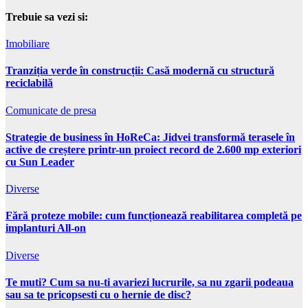
Trebuie sa vezi si:
Imobiliare
Tranziția verde în construcții: Casă modernă cu structură
reciclabilă
Comunicate de presa
Strategie de business în HoReCa: Jidvei transformă terasele în
active de creștere printr-un proiect record de 2.600 mp exteriori
cu Sun Leader
Diverse
Fără proteze mobile: cum funcționează reabilitarea completă pe
implanturi All-on
Diverse
Te muti? Cum sa nu-ti avariezi lucrurile, sa nu zgarii podeaua
sau sa te pricopsesti cu o hernie de disc?