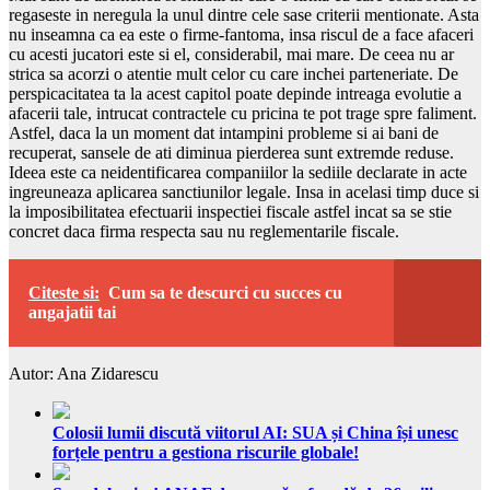
regaseste in neregula la unul dintre cele sase criterii mentionate. Asta
nu inseamna ca ea este o firme-fantoma, insa riscul de a face afaceri
cu acesti jucatori este si el, considerabil, mai mare. De ceea nu ar
strica sa acorzi o atentie mult celor cu care inchei parteneriate. De
perspicacitatea ta la acest capitol poate depinde intreaga evolutie a
afacerii tale, intrucat contractele cu pricina te pot trage spre faliment.
Astfel, daca la un moment dat intampini probleme si ai bani de
recuperat, sansele de ati diminua pierderea sunt extremde reduse.
Ideea este ca neidentificarea companiilor la sediile declarate in acte
ingreuneaza aplicarea sanctiunilor legale. Insa in acelasi timp duce si
la imposibilitatea efectuarii inspectiei fiscale astfel incat sa se stie
concret daca firma respecta sau nu reglementarile fiscale.
Citeste si:
Cum sa te descurci cu succes cu
angajatii tai
Autor: Ana Zidarescu
Colosii lumii discută viitorul AI: SUA și China își unesc
forțele pentru a gestiona riscurile globale!