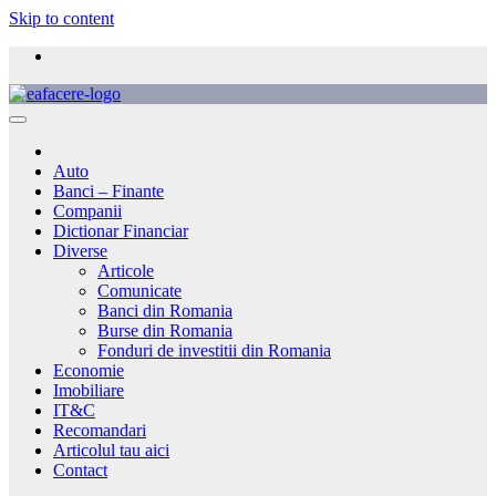
Skip to content
Auto
Banci – Finante
Companii
Dictionar Financiar
Diverse
Articole
Comunicate
Banci din Romania
Burse din Romania
Fonduri de investitii din Romania
Economie
Imobiliare
IT&C
Recomandari
Articolul tau aici
Contact