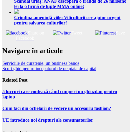
Scandal uriaș! ANAF descoperă o fraudă de 26 milioane
lei la o firmă de lupte MMA online!
Grindina amenință viile: Viticultorii cer ajutor urgent
pentru salvarea culturilor!
Share on
Tweet
Save
Facebook
Navigare în articole
Serviciile de curatenie, un business banos
Scurt ghid pentru incepatorul de pe piata de capital
Related Post
5 lucruri care contează când cumperi un ghiozdan pentru
laptop
Cum faci din ochelarii de vedere un accesoriu fashion?
UE introduce noi drepturi ale consumatorilor
Pe acelasi subiect