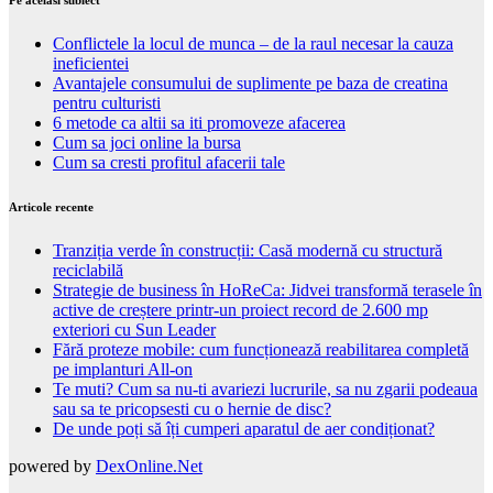
Conflictele la locul de munca – de la raul necesar la cauza
ineficientei
Avantajele consumului de suplimente pe baza de creatina
pentru culturisti
6 metode ca altii sa iti promoveze afacerea
Cum sa joci online la bursa
Cum sa cresti profitul afacerii tale
Articole recente
Tranziția verde în construcții: Casă modernă cu structură
reciclabilă
Strategie de business în HoReCa: Jidvei transformă terasele în
active de creștere printr-un proiect record de 2.600 mp
exteriori cu Sun Leader
Fără proteze mobile: cum funcționează reabilitarea completă
pe implanturi All-on
Te muti? Cum sa nu-ti avariezi lucrurile, sa nu zgarii podeaua
sau sa te pricopsesti cu o hernie de disc?
De unde poți să îți cumperi aparatul de aer condiționat?
powered by
DexOnline.Net