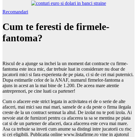
Recomandari
Cum te feresti de firmele-
fantoma?
Riscul de a ajunge sa inchei la un moment dat contracte cu firme-
fantoma este inca mic, dar trebuie luat in considerare nu doar de
jucatorii mici si fara experienta de pe piata, ci si de cei mai puternici.
Dupa estimarile celor de la ANAF, numarul firmelor-fantoma a
ajuns in acest an la mai bine de 1.200. De aceea mare atentie
antreprenori, pe cine luati ca partener!
Cum o afacere este strict legata in activitatea ei de o serie de alte
afaceri, mai mici sau mai mari, sansele de a da peste o firma ilegala
creste de la un contract semnat la altul. De izolat nu te poti izola. Ai
nevoie atat de furnizori pentru ca afacerea ta sa se mentina pe piata
cat si de un partener de afaceri, daca afacerea este ceva mai mare.
Asa ca trebuie sa inveti cum anume sa distingi intre jucatorii cu risc
si cei eligibili. Publicatia online www.listafirme.ro vine in ajutorul