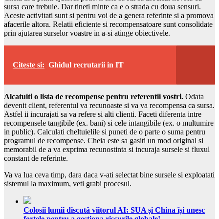
sursa care trebuie. Dar tineti minte ca e o strada cu doua sensuri.
Aceste activitati sunt si pentru voi de a genera referinte si a promova
afacerile altora. Relatii eficiente si recompensatoare sunt consolidate
prin ajutarea surselor voastre in a-si atinge obiectivele.
Citeste si:
Ghidul recrutarii in IT
Alcatuiti o lista de recompense pentru referentii vostri.
Odata
devenit client, referentul va recunoaste si va va recompensa ca sursa.
Astfel ii incurajati sa va refere si alti clienti. Faceti diferenta intre
recompensele tangibile (ex. bani) si cele intangibile (ex. o multumire
in public). Calculati cheltuielile si puneti de o parte o suma pentru
programul de recompense. Cheia este sa gasiti un mod original si
memorabil de a va exprima recunostinta si incuraja sursele si fluxul
constant de referinte.
Va va lua ceva timp, dara daca v-ati selectat bine sursele si exploatati
sistemul la maximum, veti grabi procesul.
Colosii lumii discută viitorul AI: SUA și China își unesc
forțele pentru a gestiona riscurile globale!