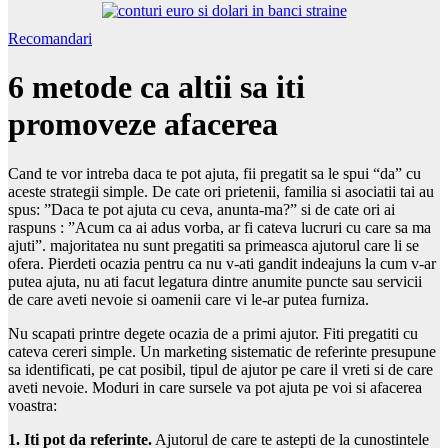
Recomandari
6 metode ca altii sa iti
promoveze afacerea
Cand te vor intreba daca te pot ajuta, fii pregatit sa le spui “da” cu
aceste strategii simple. De cate ori prietenii, familia si asociatii tai au
spus: ”Daca te pot ajuta cu ceva, anunta-ma?” si de cate ori ai
raspuns : ”Acum ca ai adus vorba, ar fi cateva lucruri cu care sa ma
ajuti”. majoritatea nu sunt pregatiti sa primeasca ajutorul care li se
ofera. Pierdeti ocazia pentru ca nu v-ati gandit indeajuns la cum v-ar
putea ajuta, nu ati facut legatura dintre anumite puncte sau servicii
de care aveti nevoie si oamenii care vi le-ar putea furniza.
Nu scapati printre degete ocazia de a primi ajutor. Fiti pregatiti cu
cateva cereri simple. Un marketing sistematic de referinte presupune
sa identificati, pe cat posibil, tipul de ajutor pe care il vreti si de care
aveti nevoie. Moduri in care sursele va pot ajuta pe voi si afacerea
voastra:
1. Iti pot da referinte.
Ajutorul de care te astepti de la cunostintele