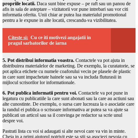
propriile locatii.
Daca sunt bine expuse – pe raft sau un panou de
afis in sala de asteptare – vizitatorii vor pune intrebari sau vor citi
informatia oferita. Unii chiar ar putea lua materialul promotional
pentru a le expune in alte locatii, crescandu-va vizibilitatea.
Citeste si:
Cu ce iti motivezi angajatii in
pragul sarbatorilor de iarna
5. Pot distribui informatia voastra.
Contactele va pot ajuta in
distribuirea materialelor de marketing. De exemplu, la curatatorie, se
pot aplica etichete cu numele coaforului vecin pe plasele de plastic
in care sunt impachetate hainele sau sa va includa fluturasii in
mijlocul scrisorilor lor informationale.
6. Pot publica informatii pentru voi.
Contactele va pot pune in
legatura cu publicatiile la care sunt abonati sau la care au actiuni sau
alte cunostinte. De exemplu, o sursa care lucreaza la o asociatie care
la randul ei publica o scrisoare informativa ar putea sa va ajute sa
publicati un articol sau sa il convinga pe redactor sa scrie unul
despre voi.
Pastrati lista cu voi si adaugati si alte nevoi care va vin in minte.
Cheia in a primi ajutorul potrivit este sa stii sa asociezi nevoia cu