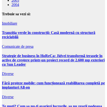
2005
2004
Trebuie sa vezi si:
Imobiliare
Tranziția verde în construcții: Casă modernă cu structură
reciclabilă
Comunicate de presa
Strategie de business în HoReCa: Jidvei transformă terasele în
active de creștere printr-un proiect record de 2.600 mp exteriori
cu Sun Leader
Diverse
Fără proteze mobile: cum funcționează reabilitarea completă pe
implanturi All-on
Diverse
Te muti? Cum sa nu-ti avariezi lucrurile, sa nu zgarii podeaua