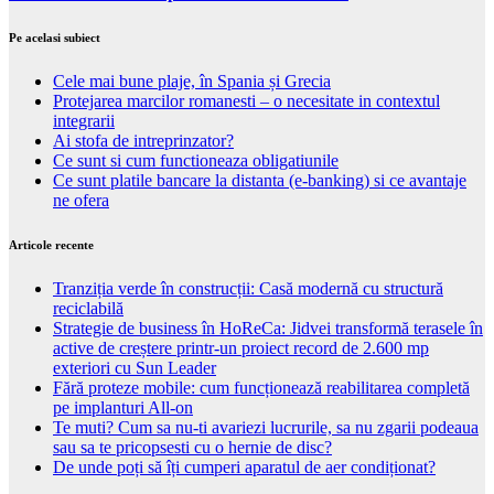
Pe acelasi subiect
Cele mai bune plaje, în Spania și Grecia
Protejarea marcilor romanesti – o necesitate in contextul
integrarii
Ai stofa de intreprinzator?
Ce sunt si cum functioneaza obligatiunile
Ce sunt platile bancare la distanta (e-banking) si ce avantaje
ne ofera
Articole recente
Tranziția verde în construcții: Casă modernă cu structură
reciclabilă
Strategie de business în HoReCa: Jidvei transformă terasele în
active de creștere printr-un proiect record de 2.600 mp
exteriori cu Sun Leader
Fără proteze mobile: cum funcționează reabilitarea completă
pe implanturi All-on
Te muti? Cum sa nu-ti avariezi lucrurile, sa nu zgarii podeaua
sau sa te pricopsesti cu o hernie de disc?
De unde poți să îți cumperi aparatul de aer condiționat?