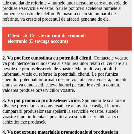
tale este dat de referinte – numele unor persoane care au nevoie de
produsele/serviciile voastre. Sau le pot oferi acelelora numele si
numerele voastre de telefon. Pe masura ce creste numarul de
referinte, va creste si procentul de afaceri generate de ele.
Citeste si:
Ce este un cont de economii
electronic (E-savings account)
2. Va pot face cunostinta cu potentiali clienti.
Contactele voastre
va pot intermedia cunoastrea si stabilirea unor relatii cu cei care au
nevoie de produsele/serviciile voastre. Mai mult, va pot oferi
informatii vitale cu referire la potentialii clienti. Le pot furniza
clientilor potentiali informatii despre voi, afacerea voastra, cum ati
ajuns sa va cunoasteti, cateva lucruri pe care le aveti in comun,
valoarea produselor/serviciilor voastre.
3. Va pot promova produsele/serviciile.
Spunandu-le si altora in
diverse prezentari sau conversatii ce au avut de castigat in urma
cumpararii produselor sau apelarii la serviciile voastre, sursele
voastre ii pot influenta si pe altii sa va solicite serviciile sau sa
achizitioneze produsele.
4. Va pot expune materialele promotionale si produsele in