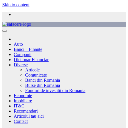
Skip to content
Auto
Banci – Finante
Companii
Dictionar Financiar
Diverse
Articole
Comunicate
Banci din Romania
Burse din Romania
Fonduri de investitii din Romania
Economie
Imobiliare
IT&C
Recomandari
Articolul tau aici
Contact