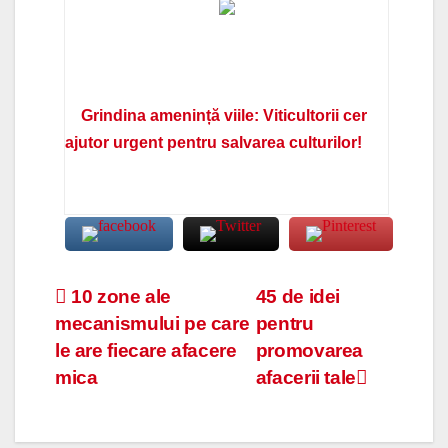
Grindina amenință viile: Viticultorii cer
ajutor urgent pentru salvarea culturilor!
Navigare
10 zone ale
45 de idei
mecanismului pe care
pentru
în
le are fiecare afacere
promovarea
articole
mica
afacerii tale