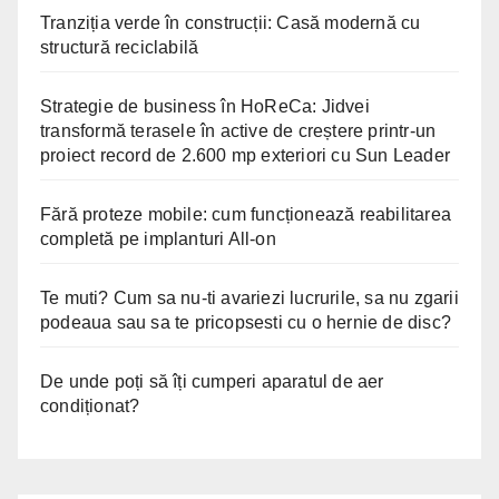
Tranziția verde în construcții: Casă modernă cu
structură reciclabilă
Strategie de business în HoReCa: Jidvei
transformă terasele în active de creștere printr-un
proiect record de 2.600 mp exteriori cu Sun Leader
Fără proteze mobile: cum funcționează reabilitarea
completă pe implanturi All-on
Te muti? Cum sa nu-ti avariezi lucrurile, sa nu zgarii
podeaua sau sa te pricopsesti cu o hernie de disc?
De unde poți să îți cumperi aparatul de aer
condiționat?