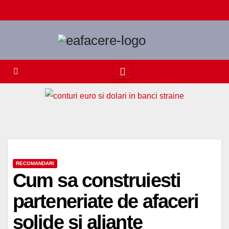
Skip
to
content
RECOMANDARI
Cum sa construiesti
parteneriate de afaceri
solide si aliante