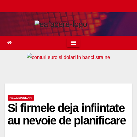
Skip
to
content
RECOMANDARI
Si firmele deja infiintate
au nevoie de planificare