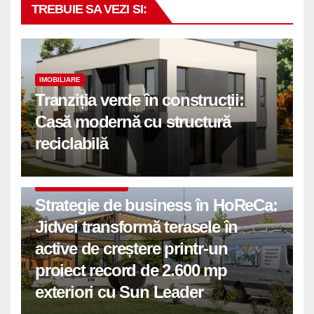
TREBUIE SA VEZI SI:
IMOBILIARE
Tranziția verde în construcții:
Casă modernă cu structură
reciclabilă
COMUNICATE DE PRESA
Strategie de business în HoReCa:
Jidvei transformă terasele în
active de creștere printr-un
proiect record de 2.600 mp
exteriori cu Sun Leader