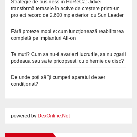
Strategie de business în HoReCa: Jidvei
transformă terasele în active de creștere printr-un
proiect record de 2.600 mp exteriori cu Sun Leader
Fără proteze mobile: cum funcționează reabilitarea
completă pe implanturi All-on
Te muti? Cum sa nu-ti avariezi lucrurile, sa nu zgarii
podeaua sau sa te pricopsesti cu o hernie de disc?
De unde poți să îți cumperi aparatul de aer
condiționat?
powered by
DexOnline.Net