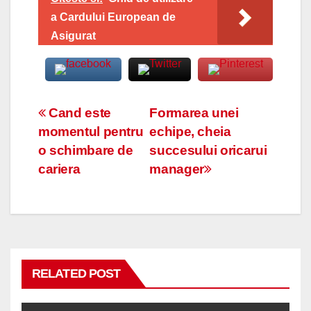
a Cardului European de
Asigurat
Navigare
Cand este
Formarea unei
momentul pentru
echipe, cheia
în
o schimbare de
succesului oricarui
articole
cariera
manager
RELATED POST