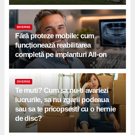
DIVERSE
Fără proteze mobile: cum
funcționează reabilitarea
completă pe implanturi All-on
DIVERSE
Te muti? Cum sa nu-ti avariezi
lucrurile, sa nu zgarii podeaua
sau sa te pricopsesti cu o hernie
de disc?