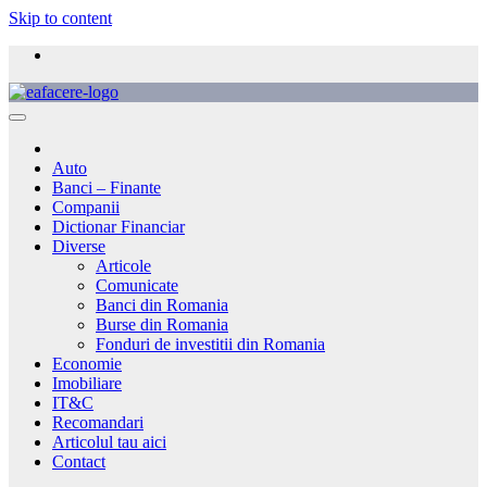
Skip to content
Auto
Banci – Finante
Companii
Dictionar Financiar
Diverse
Articole
Comunicate
Banci din Romania
Burse din Romania
Fonduri de investitii din Romania
Economie
Imobiliare
IT&C
Recomandari
Articolul tau aici
Contact