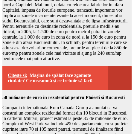
nord a Capitalei. Mai mult, o data cu relocarea fabricilor in afara
Capitalei, impusa de forurile europene, tranzactii importante vor
implica si zonele inca neinteresante la acest moment, din estul si
sudul Bucurestiului, care sunt dezavantajate de lipsa infrastructurii.
Pentru terenurile cu destinatie rezidentiala, preturile medii s-au
ridicat, in 2005, la 1.500 de euro pentru metrul patrat in zonele
centrale, la 1.000 de euro in zona de nord si la 150 de euro pentru
zonele din afara Bucurestiului. In schimb, pentru terenurile care se
adreseaza dezvoltarilor comerciale, preturile au plecat de la 850 de
euro/mp pentru zonele cele mai vizitate si ajung la 240 euro/mp
pentru cele mai putin atractive.
Citeste si:
Mașina de spălat face zgomote
ciudate? Ce înseamnă și ce trebuie să faci!
50 milioane de euro in rezidential pentru Ploiesti si Bucuresti
Compania internationala Rom Canada Group a anuntat ca va
construi un complex rezidential format din 10 blocuri in Bucuresti,
in cartierul Militari, proiect estimat la peste 35 de milioane de euro.
Complexul West Park va include 490 de apartamente, cu suprafete
cuprinse intre 70 si 105 metri patrati, termenul de finalizare fiind