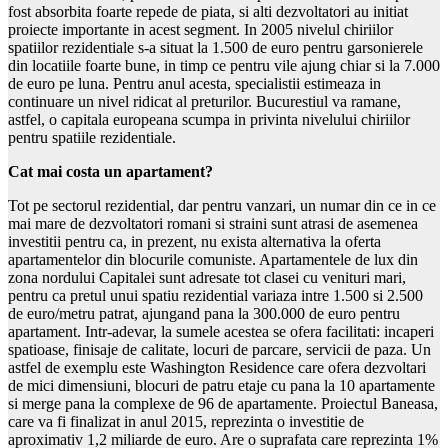
fost absorbita foarte repede de piata, si alti dezvoltatori au initiat
proiecte importante in acest segment. In 2005 nivelul chiriilor
spatiilor rezidentiale s-a situat la 1.500 de euro pentru garsonierele
din locatiile foarte bune, in timp ce pentru vile ajung chiar si la 7.000
de euro pe luna. Pentru anul acesta, specialistii estimeaza in
continuare un nivel ridicat al preturilor. Bucurestiul va ramane,
astfel, o capitala europeana scumpa in privinta nivelului chiriilor
pentru spatiile rezidentiale.
Cat mai costa un apartament?
Tot pe sectorul rezidential, dar pentru vanzari, un numar din ce in ce
mai mare de dezvoltatori romani si straini sunt atrasi de asemenea
investitii pentru ca, in prezent, nu exista alternativa la oferta
apartamentelor din blocurile comuniste. Apartamentele de lux din
zona nordului Capitalei sunt adresate tot clasei cu venituri mari,
pentru ca pretul unui spatiu rezidential variaza intre 1.500 si 2.500
de euro/metru patrat, ajungand pana la 300.000 de euro pentru
apartament. Intr-adevar, la sumele acestea se ofera facilitati: incaperi
spatioase, finisaje de calitate, locuri de parcare, servicii de paza. Un
astfel de exemplu este Washington Residence care ofera dezvoltari
de mici dimensiuni, blocuri de patru etaje cu pana la 10 apartamente
si merge pana la complexe de 96 de apartamente. Proiectul Baneasa,
care va fi finalizat in anul 2015, reprezinta o investitie de
aproximativ 1,2 miliarde de euro. Are o suprafata care reprezinta 1%