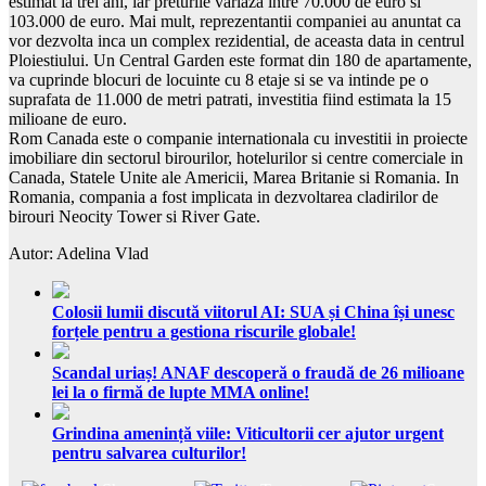
estimat la trei ani, iar preturile variaza intre 70.000 de euro si
103.000 de euro. Mai mult, reprezentantii companiei au anuntat ca
vor dezvolta inca un complex rezidential, de aceasta data in centrul
Ploiestiului. Un Central Garden este format din 180 de apartamente,
va cuprinde blocuri de locuinte cu 8 etaje si se va intinde pe o
suprafata de 11.000 de metri patrati, investitia fiind estimata la 15
milioane de euro.
Rom Canada este o companie internationala cu investitii in proiecte
imobiliare din sectorul birourilor, hotelurilor si centre comerciale in
Canada, Statele Unite ale Americii, Marea Britanie si Romania. In
Romania, compania a fost implicata in dezvoltarea cladirilor de
birouri Neocity Tower si River Gate.
Autor: Adelina Vlad
Colosii lumii discută viitorul AI: SUA și China își unesc
forțele pentru a gestiona riscurile globale!
Scandal uriaș! ANAF descoperă o fraudă de 26 milioane
lei la o firmă de lupte MMA online!
Grindina amenință viile: Viticultorii cer ajutor urgent
pentru salvarea culturilor!