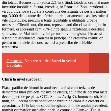
din totalul Bucurestiului (adica 221 ha), fiind, totodata, cea mai mare
investitie imobiliara facuta, vreodata, in Romania. Zona rezidentiala
va cuprinde, pe o suprafata construita desfasurata de peste 1 milion
mp, 3.000 de locuinte de diferite tipuri: apartamente, case insiruite si
vile individuale, precum si toate facilitatile si utilitatile urbane
necesare. Clientii sunt, din nou, reprezentanti din clasa de mijloc in
formare, ei accesand cam 75% dintre spatiile rezidentiale deschise
spre vanzare. Mai mult, nivelul preturilor va inregistra si in acest an
o tendinta ascendenta, cauzata in principal de cresterea costurilor
pentru materialele de constructii si a preturilor de achizitie a
terenurilor.
Citeste si:
Nou centru de afaceri in vestul
Capitalei
Chirii la nivel european
Piata spatiilor de birouri in anul trecut a fost caracterizata de
demararea unor proiecte masive de cladiri, anuntate de cei mai mari
developperi de pe piata, GTC, Straba, Avrig 35, Immoconsult. Mai
mult, anul acesta stocul spatiilor de birouri de clasa A a crescut cu
aproximativ 17% fata de stocul inregistrat la finele anului precedent,
potrivit estimarilor specialistilor de la compania Eurisko. Totusi,