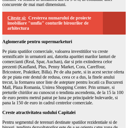
concurente de mai mari dimensiuni.
Citeste si:
Cresterea numarului de proiecte
imobiliare "umfla" conturile birourilor de
arhitectura
Aglomeratie pentru supermarketuri
Pe piata spatiilor comerciale, valoarea investitiilor va creste
semnificativ in urmatorii ani, datorita aparitiei marilor lanturi de
comercianti (Real, Spar, Auchan), dar si prin extinderea celor
prezenti (Kaufland, Plus, Penny Market, Cora, Careffour,
Bricostore, Praktiker, Billa). Pe de alta parte, si in acest sector oferta
de pe piata este destul de redusa, ceea ce a dus, la finele anului
trecut, la formarea unor liste de asteptare pentru locatii ca Bucuresti
Mall, Plaza Romania, Unirea Shopping Center. Prin urmare, si
preturile chiriilor au cunoscut o tendinta ascendenta, de la 15 la 100
de euro pentru metrul patrat pe luna pe principalele bulevarde, si
pana la 150 de euro in cadrul centrelor comerciale.
Creste atractivitatea sudului Capitalei
Pentru segmentul de terenuri destinate spatiilor rezidentiale si de
birouri, tendinta dezvoltatorilor este de a se orienta catre zona de