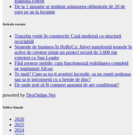
Baneasa-Fetesti
De la 1 ianuarie se instituie asigurarea obligatorie de 20 de
euro pe an la locuinte
Articole recente
Tranziția verde în construcții: Casă modernă cu structură
reciclabilă
Strategie de business în HoReCa: Jidvei transformă terasele în
active de creștere printr-un proiect record de 2.600 mp
exteriori cu Sun Leader
Fără proteze mobile: cum funcționează reabilitarea completă
pe implanturi All-on
Te muti? Cum sa nu-ti avariezi lucrurile, sa nu zgarii podeaua
sau sa te pricopsesti cu o hernie de disc?
De unde poți să îți cumperi aparatul de aer condiționat?
powered by
DexOnline.Net
Arhive Anuale
2026
2025
2024