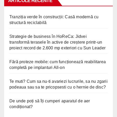
ARTICOLE RECENTE
Tranziția verde în construcții: Casă modernă cu
structură reciclabilă
Strategie de business în HoReCa: Jidvei
transformă terasele în active de creștere printr-un
proiect record de 2.600 mp exteriori cu Sun Leader
Fără proteze mobile: cum funcționează reabilitarea
completă pe implanturi All-on
Te muti? Cum sa nu-ti avariezi lucrurile, sa nu zgarii
podeaua sau sa te pricopsesti cu o hernie de disc?
De unde poți să îți cumperi aparatul de aer
condiționat?