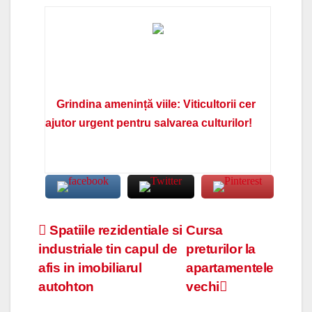
Grindina amenință viile: Viticultorii cer
ajutor urgent pentru salvarea culturilor!
Navigare
Spatiile rezidentiale si
Cursa
industriale tin capul de
preturilor la
în
afis in imobiliarul
apartamentele
articole
autohton
vechi