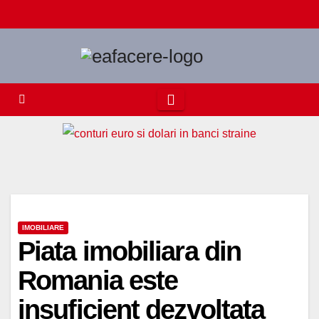
Skip
to
content
IMOBILIARE
Piata imobiliara din
Romania este
insuficient dezvoltata