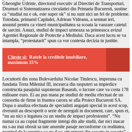
Gheorghe Udriste, directorul executiv al Directiei de Transporturi,
Drumuri si Sistematizarea circulatiei din Primaria Bucuresti, sustine
ca “studiul nu e ok, este super ok” si nu sunt nici un fel de probleme.
Totodata, primarul Capitalei, Adriean Videanu, a semnat ieri,
anuntul pentru ca vineri municipalitatea sa scoata la vanzare caietul
de sarcini. Astazi, studiul de impact urmeaza sa primeasca avizul
Agentiei Regionale de Protectie a Mediului. Daca acest lucru se va
intampla, “protestatarii” spun ca vor contesta decizia in justitie.
Citeste si:
Ratele la creditele imobiliare,
maximum 35%
Locuitorii din zona Bulevardului Nicolae Titulescu, impreuna cu
fundatia Terra Mileniul III, incearca din rasputeri sa impiedice
constructia pasajului suprateran Basarab, o lucrare care va costa 178
milioane euro. Ei au pus mana pe studiul de mediu efectuat de un
consortiu de firme in fruntea carora se afla Proiect Bucuresti SA.
Dupa o analiza efectuata de specialisti angajati special in acest scop,
riveranii au descoperit o serie de nereguli in document, care, spun ei,
“nu au nici o legatura cu un studiu de impact profesionist”. “Nu
numai ca au copiat fragmente intregi din alte studii, dar nici macar
nu s-au mai obosit sa taie anumite pasaje neconforme cu realitatea,
pornind de la premisa ca nu il va citi nimeni din scoarta in scoarta”,