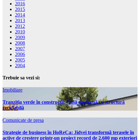
2016
2015
2014
2013
2012
2010
2009
2008
2007
2006
2005
2004
Trebuie sa vezi si:
Imobiliare
Tranziția verde în construcții: Casă modernă cu structură
reciclabilă
Comunicate de presa
Strategie de business în HoReCa: Jidvei transformă terasele în
active de creștere printr-un proiect record de 2.600 mp exteriori