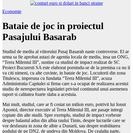
Economie
Bataie de joc in proiectul
Pasajului Basarab
Studiul de mediu al viitorului Pasaj Basarab naste controverse. El ar
urma sa fie aprobat astazi de agentia locala de mediu, insa un ONG,
“Terra Mileniul III”, sustine ca studiul de impact realizat de SC
Proiect Bucuresti SA este elaborat pornindu-se de la premisa ca nu il
va citi nimeni, cu alte cuvinte, in bataie de joc. Locuitorii din zona
Titulescu, impreuna cu fundatia “Terra Mileniul III”, acuza
Administratia Capitalei si firma care s-a ocupat de realizarea acestui
studiu de nerespectarea legislatiei privind continutul unui asemenea
raport si calitatea foarte slaba a acestuia.
Mai mult, studiul, care ar fi costat un milion euro, potrivit lui Ionut
Apostol, director executiv al Terra Mileniul III, are pasaje intregi
copiate din alte studii. Spre exemplu, studiul de impact vorbeste
despre balastul adus din albia raului Timis, despre lucrarile care se
vor desfasura in zona de albie a Dunarii, sau despre reabilitarea
podului de pe DN2, de undeva din Moldova. De cealalta parte,