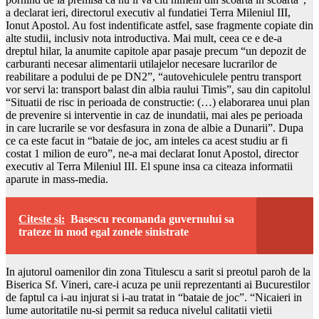
a declarat ieri, directorul executiv al fundatiei Terra Mileniul III,
Ionut Apostol. Au fost indentificate astfel, sase fragmente copiate din
alte studii, inclusiv nota introductiva. Mai mult, ceea ce e de-a
dreptul hilar, la anumite capitole apar pasaje precum “un depozit de
carburanti necesar alimentarii utilajelor necesare lucrarilor de
reabilitare a podului de pe DN2”, “autovehiculele pentru transport
vor servi la: transport balast din albia raului Timis”, sau din capitolul
“Situatii de risc in perioada de constructie: (…) elaborarea unui plan
de prevenire si interventie in caz de inundatii, mai ales pe perioada
in care lucrarile se vor desfasura in zona de albie a Dunarii”. Dupa
ce ca este facut in “bataie de joc, am inteles ca acest studiu ar fi
costat 1 milion de euro”, ne-a mai declarat Ionut Apostol, director
executiv al Terra Mileniul III. El spune insa ca citeaza informatii
aparute in mass-media.
Citeste si:
Basescu recomanda guvernului sa
trateze in mod egal zonele sinistrate
In ajutorul oamenilor din zona Titulescu a sarit si preotul paroh de la
Biserica Sf. Vineri, care-i acuza pe unii reprezentanti ai Bucurestilor
de faptul ca i-au injurat si i-au tratat in “bataie de joc”. “Nicaieri in
lume autoritatile nu-si permit sa reduca nivelul calitatii vietii