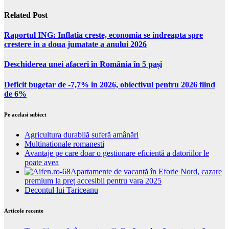
Related Post
Raportul ING: Inflatia creste, economia se indreapta spre
crestere in a doua jumatate a anului 2026
Deschiderea unei afaceri în România în 5 pași
Deficit bugetar de -7,7% in 2026, obiectivul pentru 2026 fiind
de 6%
Pe acelasi subiect
Agricultura durabilă suferă amânări
Multinationale romanesti
Avantaje pe care doar o gestionare eficientă a datoriilor le
poate avea
Apartamente de vacanță în Eforie Nord, cazare
premium la preț accesibil pentru vara 2025
Decontul lui Tariceanu
Articole recente