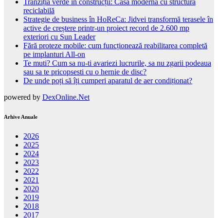
Tranziția verde în construcții: Casă modernă cu structură
reciclabilă
Strategie de business în HoReCa: Jidvei transformă terasele în
active de creștere printr-un proiect record de 2.600 mp
exteriori cu Sun Leader
Fără proteze mobile: cum funcționează reabilitarea completă
pe implanturi All-on
Te muti? Cum sa nu-ti avariezi lucrurile, sa nu zgarii podeaua
sau sa te pricopsesti cu o hernie de disc?
De unde poți să îți cumperi aparatul de aer condiționat?
powered by
DexOnline.Net
Arhive Anuale
2026
2025
2024
2023
2022
2021
2020
2019
2018
2017