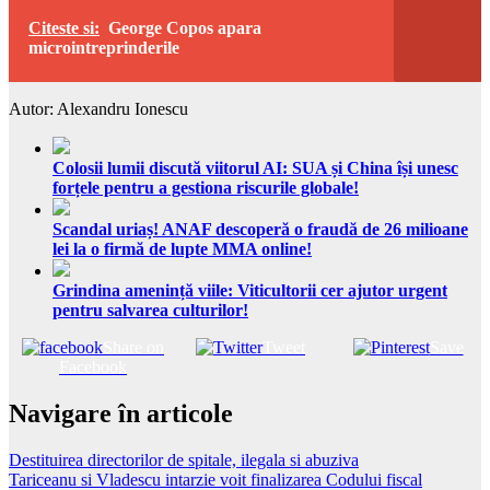
Citeste si:
George Copos apara
microintreprinderile
Autor: Alexandru Ionescu
Colosii lumii discută viitorul AI: SUA și China își unesc
forțele pentru a gestiona riscurile globale!
Scandal uriaș! ANAF descoperă o fraudă de 26 milioane
lei la o firmă de lupte MMA online!
Grindina amenință viile: Viticultorii cer ajutor urgent
pentru salvarea culturilor!
Share on
Tweet
Save
Facebook
Navigare în articole
Destituirea directorilor de spitale, ilegala si abuziva
Tariceanu si Vladescu intarzie voit finalizarea Codului fiscal