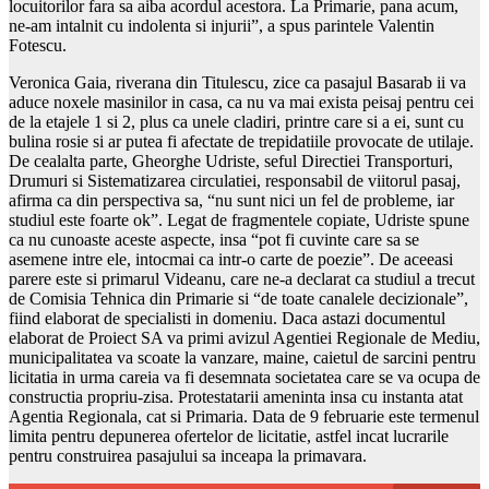
locuitorilor fara sa aiba acordul acestora. La Primarie, pana acum,
ne-am intalnit cu indolenta si injurii”, a spus parintele Valentin
Fotescu.
Veronica Gaia, riverana din Titulescu, zice ca pasajul Basarab ii va
aduce noxele masinilor in casa, ca nu va mai exista peisaj pentru cei
de la etajele 1 si 2, plus ca unele cladiri, printre care si a ei, sunt cu
bulina rosie si ar putea fi afectate de trepidatiile provocate de utilaje.
De cealalta parte, Gheorghe Udriste, seful Directiei Transporturi,
Drumuri si Sistematizarea circulatiei, responsabil de viitorul pasaj,
afirma ca din perspectiva sa, “nu sunt nici un fel de probleme, iar
studiul este foarte ok”. Legat de fragmentele copiate, Udriste spune
ca nu cunoaste aceste aspecte, insa “pot fi cuvinte care sa se
asemene intre ele, intocmai ca intr-o carte de poezie”. De aceeasi
parere este si primarul Videanu, care ne-a declarat ca studiul a trecut
de Comisia Tehnica din Primarie si “de toate canalele decizionale”,
fiind elaborat de specialisti in domeniu. Daca astazi documentul
elaborat de Proiect SA va primi avizul Agentiei Regionale de Mediu,
municipalitatea va scoate la vanzare, maine, caietul de sarcini pentru
licitatia in urma careia va fi desemnata societatea care se va ocupa de
constructia propriu-zisa. Protestatarii ameninta insa cu instanta atat
Agentia Regionala, cat si Primaria. Data de 9 februarie este termenul
limita pentru depunerea ofertelor de licitatie, astfel incat lucrarile
pentru construirea pasajului sa inceapa la primavara.