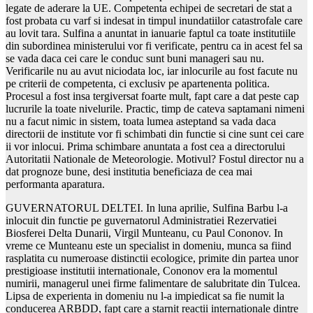
legate de aderare la UE. Competenta echipei de secretari de stat a
fost probata cu varf si indesat in timpul inundatiilor catastrofale care
au lovit tara. Sulfina a anuntat in ianuarie faptul ca toate institutiile
din subordinea ministerului vor fi verificate, pentru ca in acest fel sa
se vada daca cei care le conduc sunt buni manageri sau nu.
Verificarile nu au avut niciodata loc, iar inlocurile au fost facute nu
pe criterii de competenta, ci exclusiv pe apartenenta politica.
Procesul a fost insa tergiversat foarte mult, fapt care a dat peste cap
lucrurile la toate nivelurile. Practic, timp de cateva saptamani nimeni
nu a facut nimic in sistem, toata lumea asteptand sa vada daca
directorii de institute vor fi schimbati din functie si cine sunt cei care
ii vor inlocui. Prima schimbare anuntata a fost cea a directorului
Autoritatii Nationale de Meteorologie. Motivul? Fostul director nu a
dat prognoze bune, desi institutia beneficiaza de cea mai
performanta aparatura.
GUVERNATORUL DELTEI. In luna aprilie, Sulfina Barbu l-a
inlocuit din functie pe guvernatorul Administratiei Rezervatiei
Biosferei Delta Dunarii, Virgil Munteanu, cu Paul Cononov. In
vreme ce Munteanu este un specialist in domeniu, munca sa fiind
rasplatita cu numeroase distinctii ecologice, primite din partea unor
prestigioase institutii internationale, Cononov era la momentul
numirii, managerul unei firme falimentare de salubritate din Tulcea.
Lipsa de experienta in domeniu nu l-a impiedicat sa fie numit la
conducerea ARBDD, fapt care a starnit reactii internationale dintre