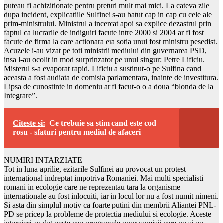
puteau fi achizitionate pentru preturi mult mai mici. La cateva zile
dupa incident, explicatiile Sulfinei s-au batut cap in cap cu cele ale
prim-ministrului. Ministrul a incercat apoi sa explice dezastrul prin
faptul ca lucrarile de indiguiri facute intre 2000 si 2004 ar fi fost
facute de firma la care actionara era sotia unui fost ministru pesedist.
Acuzele i-au vizat pe toti ministrii mediului din guvernarea PSD,
insa l-au ocolit in mod surprinzator pe unul singur: Petre Lificiu.
Misterul s-a evaporat rapid. Lificiu a sustinut-o pe Sulfina cand
aceasta a fost audiata de comisia parlamentara, inainte de investitura.
Lipsa de cunostinte in domeniu ar fi facut-o o a doua “blonda de la
Integrare”.
Citeste si:
Ce trebuie sa stim cand este cod
rosu - sfaturi pentru mediul de afaceri
NUMIRI INTARZIATE
Tot in luna aprilie, ezitarile Sulfinei au provocat un protest
international indreptat impotriva Romaniei. Mai multi specialisti
romani in ecologie care ne reprezentau tara la organisme
internationale au fost inlocuiti, iar in locul lor nu a fost numit nimeni.
Si asta din simplul motiv ca foarte putini din membrii Aliantei PNL-
PD se pricep la probleme de protectia mediului si ecologie. Aceste
intarzieri au dat peste cap programele unor comisii care nu si-au