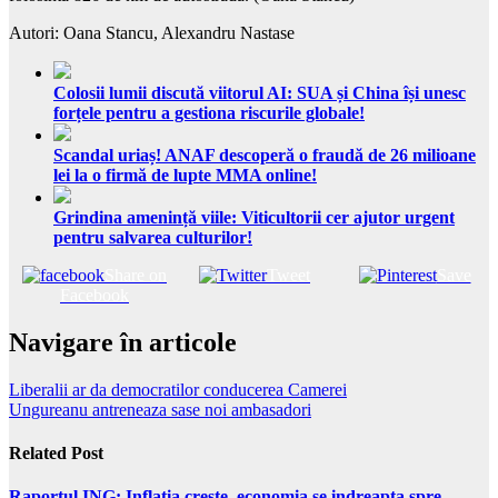
Autori: Oana Stancu, Alexandru Nastase
Colosii lumii discută viitorul AI: SUA și China își unesc
forțele pentru a gestiona riscurile globale!
Scandal uriaș! ANAF descoperă o fraudă de 26 milioane
lei la o firmă de lupte MMA online!
Grindina amenință viile: Viticultorii cer ajutor urgent
pentru salvarea culturilor!
Share on
Tweet
Save
Facebook
Navigare în articole
Liberalii ar da democratilor conducerea Camerei
Ungureanu antreneaza sase noi ambasadori
Related Post
Raportul ING: Inflatia creste, economia se indreapta spre