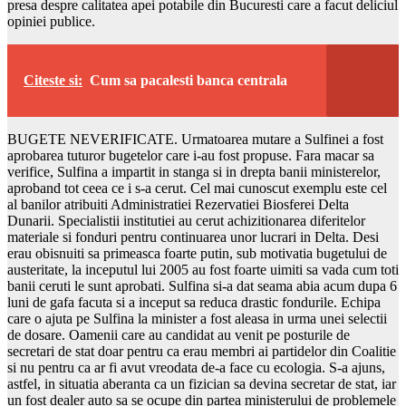
presa despre calitatea apei potabile din Bucuresti care a facut deliciul
opiniei publice.
Citeste si:
Cum sa pacalesti banca centrala
BUGETE NEVERIFICATE. Urmatoarea mutare a Sulfinei a fost
aprobarea tuturor bugetelor care i-au fost propuse. Fara macar sa
verifice, Sulfina a impartit in stanga si in drepta banii ministerelor,
aproband tot ceea ce i s-a cerut. Cel mai cunoscut exemplu este cel
al banilor atribuiti Administratiei Rezervatiei Biosferei Delta
Dunarii. Specialistii institutiei au cerut achizitionarea diferitelor
materiale si fonduri pentru continuarea unor lucrari in Delta. Desi
erau obisnuiti sa primeasca foarte putin, sub motivatia bugetului de
austeritate, la inceputul lui 2005 au fost foarte uimiti sa vada cum toti
banii ceruti le sunt aprobati. Sulfina si-a dat seama abia acum dupa 6
luni de gafa facuta si a inceput sa reduca drastic fondurile. Echipa
care o ajuta pe Sulfina la minister a fost aleasa in urma unei selectii
de dosare. Oamenii care au candidat au venit pe posturile de
secretari de stat doar pentru ca erau membri ai partidelor din Coalitie
si nu pentru ca ar fi avut vreodata de-a face cu ecologia. S-a ajuns,
astfel, in situatia aberanta ca un fizician sa devina secretar de stat, iar
un fost dealer auto sa se ocupe din partea ministerului de problemele