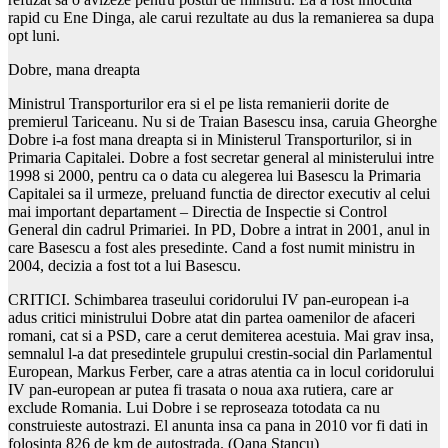
rapid cu Ene Dinga, ale carui rezultate au dus la remanierea sa dupa
opt luni.
Dobre, mana dreapta
Ministrul Transporturilor era si el pe lista remanierii dorite de
premierul Tariceanu. Nu si de Traian Basescu insa, caruia Gheorghe
Dobre i-a fost mana dreapta si in Ministerul Transporturilor, si in
Primaria Capitalei. Dobre a fost secretar general al ministerului intre
1998 si 2000, pentru ca o data cu alegerea lui Basescu la Primaria
Capitalei sa il urmeze, preluand functia de director executiv al celui
mai important departament – Directia de Inspectie si Control
General din cadrul Primariei. In PD, Dobre a intrat in 2001, anul in
care Basescu a fost ales presedinte. Cand a fost numit ministru in
2004, decizia a fost tot a lui Basescu.
CRITICI. Schimbarea traseului coridorului IV pan-european i-a
adus critici ministrului Dobre atat din partea oamenilor de afaceri
romani, cat si a PSD, care a cerut demiterea acestuia. Mai grav insa,
semnalul l-a dat presedintele grupului crestin-social din Parlamentul
European, Markus Ferber, care a atras atentia ca in locul coridorului
IV pan-european ar putea fi trasata o noua axa rutiera, care ar
exclude Romania. Lui Dobre i se reproseaza totodata ca nu
construieste autostrazi. El anunta insa ca pana in 2010 vor fi dati in
folosinta 826 de km de autostrada. (Oana Stancu)