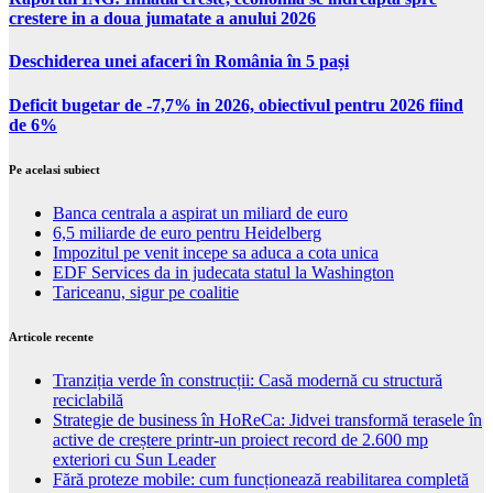
crestere in a doua jumatate a anului 2026
Deschiderea unei afaceri în România în 5 pași
Deficit bugetar de -7,7% in 2026, obiectivul pentru 2026 fiind
de 6%
Pe acelasi subiect
Banca centrala a aspirat un miliard de euro
6,5 miliarde de euro pentru Heidelberg
Impozitul pe venit incepe sa aduca a cota unica
EDF Services da in judecata statul la Washington
Tariceanu, sigur pe coalitie
Articole recente
Tranziția verde în construcții: Casă modernă cu structură
reciclabilă
Strategie de business în HoReCa: Jidvei transformă terasele în
active de creștere printr-un proiect record de 2.600 mp
exteriori cu Sun Leader
Fără proteze mobile: cum funcționează reabilitarea completă