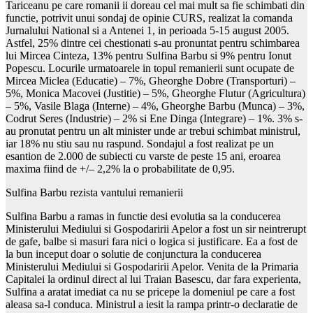
Tariceanu pe care romanii ii doreau cel mai mult sa fie schimbati din
functie, potrivit unui sondaj de opinie CURS, realizat la comanda
Jurnalului National si a Antenei 1, in perioada 5-15 august 2005.
Astfel, 25% dintre cei chestionati s-au pronuntat pentru schimbarea
lui Mircea Cinteza, 13% pentru Sulfina Barbu si 9% pentru Ionut
Popescu. Locurile urmatoarele in topul remanierii sunt ocupate de
Mircea Miclea (Educatie) – 7%, Gheorghe Dobre (Transporturi) –
5%, Monica Macovei (Justitie) – 5%, Gheorghe Flutur (Agricultura)
– 5%, Vasile Blaga (Interne) – 4%, Gheorghe Barbu (Munca) – 3%,
Codrut Seres (Industrie) – 2% si Ene Dinga (Integrare) – 1%. 3% s-
au pronutat pentru un alt minister unde ar trebui schimbat ministrul,
iar 18% nu stiu sau nu raspund. Sondajul a fost realizat pe un
esantion de 2.000 de subiecti cu varste de peste 15 ani, eroarea
maxima fiind de +/– 2,2% la o probabilitate de 0,95.
Sulfina Barbu rezista vantului remanierii
Sulfina Barbu a ramas in functie desi evolutia sa la conducerea
Ministerului Mediului si Gospodaririi Apelor a fost un sir neintrerupt
de gafe, balbe si masuri fara nici o logica si justificare. Ea a fost de
la bun inceput doar o solutie de conjunctura la conducerea
Ministerului Mediului si Gospodaririi Apelor. Venita de la Primaria
Capitalei la ordinul direct al lui Traian Basescu, dar fara experienta,
Sulfina a aratat imediat ca nu se pricepe la domeniul pe care a fost
aleasa sa-l conduca. Ministrul a iesit la rampa printr-o declaratie de