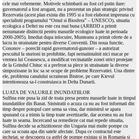
cele mai vehemente. Motivele schimbarii au fost cel putin ilare:
guvernatorul a fost arogant, nu a prezentat un plan strategic privind
Rezervatia (acest plan exista din 1995 si a fost elaborat impreuna cu
specialistii programului “Omul si Biosfera” – UNESCO), situatia
ecologica a Deltei nu este cea mai buna (ARBDD a primit
nenumarate distinctii pentru masurile ecologice luate in perioada
2000-2005). Imediat dupa inlocuire, Munteanu a primit oferte de a
lucra in strainatate pentru diverse Conventii. Din noua functie,
Cononov – poreclit rapid guvernatorul-gunoier – a autorizat
pescuitul la sturioni in prohibitie, fapt nemaiintalnit nici macar pe
vremea lui Ceausescu, a modificat vecinatatile zonei strict protejate
de la Grindul Chituc si a preferat sa plece in strainatate la diverse
simpozioane in loc sa se ocupe de probleme Rezervatiei. Una dintre
ele, problema canalului ucrainean Bistroe, pe care Kievul
intentioneaza sa-l construiasca in Delta Dunarii.
LUATA DE VALURILE INUNDATIILOR
Sulfina este pusa la zid de toata presa pentru masurile luate in timpul
inundatiilor din Banat. Sinistratii o acuza ca nu au fost informati din
timp despre potopul care urma sa vina, dar ministrul se apara
spunand ca a trimis la timp toate avertizarile, dar acestea nu au fost
luate in seama. Incercand sa remedieze cat mai repede situatia,
Sulfina decide sa achizitioneze din Ungaria mai multe pompe cu
care sa scoata apa din satele afectate. Dupa ce contractul este
incheiat, se descopera ca astfel de pompe existau si in Romania si