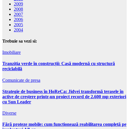
2009
2008
2007
2006
2005
2004
Trebuie sa vezi si:
Imobiliare
Tranziția verde în construcții: Casă modernă cu structură
reciclabilă
Comunicate de presa
Strategie de business în HoReCa: Jidvei transformă terasele în
active de creștere printr-un proiect record de 2.600 mp exteriori
cu Sun Leader
Diverse
Fără proteze mobile: cum funcționează reabilitarea completă pe