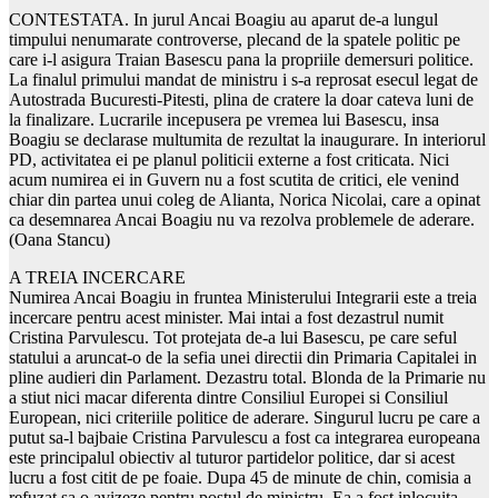
CONTESTATA. In jurul Ancai Boagiu au aparut de-a lungul
timpului nenumarate controverse, plecand de la spatele politic pe
care i-l asigura Traian Basescu pana la propriile demersuri politice.
La finalul primului mandat de ministru i s-a reprosat esecul legat de
Autostrada Bucuresti-Pitesti, plina de cratere la doar cateva luni de
la finalizare. Lucrarile incepusera pe vremea lui Basescu, insa
Boagiu se declarase multumita de rezultat la inaugurare. In interiorul
PD, activitatea ei pe planul politicii externe a fost criticata. Nici
acum numirea ei in Guvern nu a fost scutita de critici, ele venind
chiar din partea unui coleg de Alianta, Norica Nicolai, care a opinat
ca desemnarea Ancai Boagiu nu va rezolva problemele de aderare.
(Oana Stancu)
A TREIA INCERCARE
Numirea Ancai Boagiu in fruntea Ministerului Integrarii este a treia
incercare pentru acest minister. Mai intai a fost dezastrul numit
Cristina Parvulescu. Tot protejata de-a lui Basescu, pe care seful
statului a aruncat-o de la sefia unei directii din Primaria Capitalei in
pline audieri din Parlament. Dezastru total. Blonda de la Primarie nu
a stiut nici macar diferenta dintre Consiliul Europei si Consiliul
European, nici criteriile politice de aderare. Singurul lucru pe care a
putut sa-l bajbaie Cristina Parvulescu a fost ca integrarea europeana
este principalul obiectiv al tuturor partidelor politice, dar si acest
lucru a fost citit de pe foaie. Dupa 45 de minute de chin, comisia a
refuzat sa o avizeze pentru postul de ministru. Ea a fost inlocuita