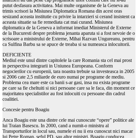
putut desfasura activitatea. Mai multe organisme de la Geneva au
trimis scrisori la Misiunea Diplomatica Romana din acest oras
sesizand aceasta institutie cu privire la intarzieri si cerand insistent ca
aceasta situatie sa fie remediata cat mai curand. Misiunea
diplomatica de la Geneva a informat imediat Ministerul de Externe
de la Bucuresti despre problema jenanta aparuta si a fost nevoie de o
scrisoare a ministrului de Externe, Mihai Razvan Ungureanu, pentru
ca Sulfina Barbu sa se apuce de treaba si sa numeasca inlocuitorii.
DEFICIENTE
Mediul este unul dintre capitolele la care Romania sta cel mai prost
in perspectiva integrarii in Uniunea Europeana. Conform
negocierilor cu europenii, tara noastra trebuie sa investeasca in 2005
si 2006 cate 2,5 miliarde de euro numai pe programe de mediu.
Problema cea mare este ca banii s-ar gasi, insa nu exista programe
pe care sa fie cheltuiti si nici persoane care sa le faca, din moment ce
majoritatea specialistilor au fost inlocuiti cu persoane din cadrul
coalitiei.
Concesie pentru Boagiu
Anca Boagiu este una dintre cele mai cunoscute “opere” politice ale
lui Traian Basescu. In 2000, cand a numit-o ministru al
Transporturilor in locul sau, numele ei nu ii era cunoscut nici macar
lui Petre Roman, seful PD, sau altor ministri. Boagiu conducea