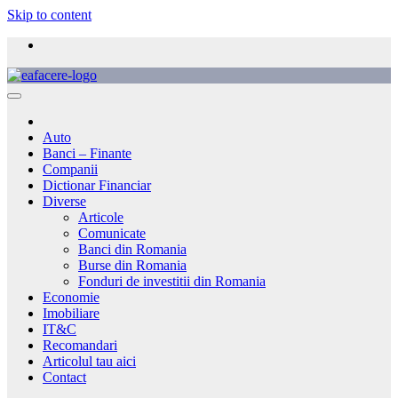
Skip to content
Auto
Banci – Finante
Companii
Dictionar Financiar
Diverse
Articole
Comunicate
Banci din Romania
Burse din Romania
Fonduri de investitii din Romania
Economie
Imobiliare
IT&C
Recomandari
Articolul tau aici
Contact