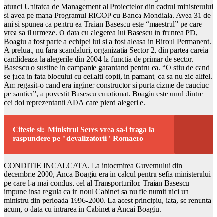
atunci Unitatea de Management al Proiectelor din cadrul ministerului
si avea pe mana Programul RICOP cu Banca Mondiala. Avea 31 de
ani si spunea ca pentru ea Traian Basescu este “maestrul” pe care
vrea sa il urmeze. O data cu alegerea lui Basescu in fruntea PD,
Boagiu a fost parte a echipei lui si a fost aleasa in Biroul Permanent.
A preluat, nu fara scandaluri, organizatia Sector 2, din partea careia
candideaza la alegerile din 2004 la functia de primar de sector.
Basescu o sustine in campanie garantand pentru ea. “O stiu de cand
se juca in fata blocului cu ceilalti copii, in pamant, ca sa nu zic altfel.
Am regasit-o cand era inginer constructor si purta cizme de cauciuc
pe santier”, a povestit Basescu emotionat. Boagiu este unul dintre
cei doi reprezentanti ADA care pierd alegerile.
Citeste si:
Ministrul Seres vrea sa-i traga la
raspundere pe "devalizatorii" Romaero
CONDITIE INCALCATA. La intocmirea Guvernului din
decembrie 2000, Anca Boagiu era in calcul pentru sefia ministerului
pe care l-a mai condus, cel al Transporturilor. Traian Basescu
impune insa regula ca in noul Cabinet sa nu fie numit nici un
ministru din perioada 1996-2000. La acest principiu, iata, se renunta
acum, o data cu intrarea in Cabinet a Ancai Boagiu.