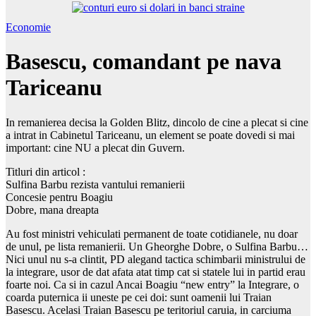
Economie
Basescu, comandant pe nava
Tariceanu
In remanierea decisa la Golden Blitz, dincolo de cine a plecat si cine
a intrat in Cabinetul Tariceanu, un element se poate dovedi si mai
important: cine NU a plecat din Guvern.
Titluri din articol :
Sulfina Barbu rezista vantului remanierii
Concesie pentru Boagiu
Dobre, mana dreapta
Au fost ministri vehiculati permanent de toate cotidianele, nu doar
de unul, pe lista remanierii. Un Gheorghe Dobre, o Sulfina Barbu…
Nici unul nu s-a clintit, PD alegand tactica schimbarii ministrului de
la integrare, usor de dat afata atat timp cat si statele lui in partid erau
foarte noi. Ca si in cazul Ancai Boagiu “new entry” la Integrare, o
coarda puternica ii uneste pe cei doi: sunt oamenii lui Traian
Basescu. Acelasi Traian Basescu pe teritoriul caruia, in carciuma