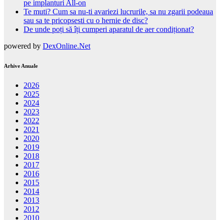
pe implanturi All-on
Te muti? Cum sa nu-ti avariezi lucrurile, sa nu zgarii podeaua
sau sa te pricopsesti cu o hernie de disc?
De unde poți să îți cumperi aparatul de aer condiționat?
powered by
DexOnline.Net
Arhive Anuale
2026
2025
2024
2023
2022
2021
2020
2019
2018
2017
2016
2015
2014
2013
2012
2010