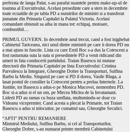
preferata de langa Palat, s-au parafat nuantele pentru make-up-ul de
toamna al Executivului. Acelasi presedinte care a sters in decembrie
toate ecuatiile de pe tabla PD a numirilor de ministri si a transferat
jumatate din Primaria Capitalei la Palatul Victoria. Acelasi
comandant obisnuit sa aiba in mana tot: echipaj, motoare,
combustibil…
PRIMUL GUVERN. In decembrie anul trecut, cand a fost injghebat
Cabinetul Tariceanu, nici unul dintre ministrii pe care ii dorea PD nu
a mai ajuns in functie. Lista cu care Emil Boc s-a dus la Cotroceni a
fost rasturnata suta la suta si presedintele PD a venit ridicand din
umeri in fata conducerii partidului. Traian Basescu isi mutase
directorii din Primaria Capitalei pe lista Executivului: Cristina
Parvulescu la Integrare, Gheorghe Dobre la Transporturi, Sulfina
Barbu la Mediu. Singurul pe care si PD il dorea, Vasile Blaga, a
lasat postul de consilier la Cotroceni pentru a prelua Internele. La
Justitie, tot Basescu a adus-o pe Monica Macovei, nemembru PD.
Boc si-a adus si el un om, pe Mircea Miclea de la Invatamant.
Liderii PD au ramas cu buza umflata, multumindu-se doar cu
Videanu vicepremier. Cand acesta a plecat la Primarie, tot Traian
Basescu a adus si inlocuitor, pe cumatrul sau, Gheorghe Seculici.
“APTI” PENTRU REMANIERE
Ministrul Mediului, Sulfina Barbu, si cel al Transporturilor,
Gheorghe Dobre, s-au numarat printre membrii Cabinetului