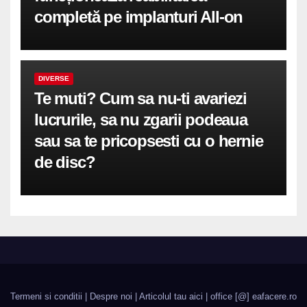
completă pe implanturi All-on
DIVERSE
Te muti? Cum sa nu-ti avariezi
lucrurile, sa nu zgarii podeaua
sau sa te pricopsesti cu o hernie
de disc?
Termeni si conditii
|
Despre noi
|
Articolul tau aici
| office [@] eafacere.ro