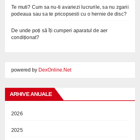
Te muti? Cum sa nu-ti avariezi lucrurile, sa nu zgarii
podeaua sau sa te pricopsesti cu o hernie de disc?
De unde poți să îți cumperi aparatul de aer
condiționat?
powered by
DexOnline.Net
ARHIVE ANUALE
2026
2025