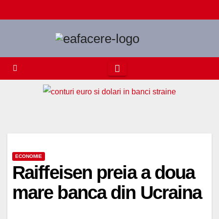
Skip
to
content
ECONOMIE
Raiffeisen preia a doua
mare banca din Ucraina