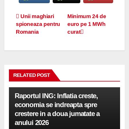
Navigare
Unii maghiari
Minimum 24 de
spioneaza pentru
euro pe 1 MWh
în
Romania
curat
articole
RELATED POST
Raportul ING: Inflatia creste,
economia se indreapta spre
crestere in a doua jumatate a
anului 2026