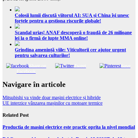
Colosii lumii discută viitorul AI: SUA și China își unesc
forțele pentru a gestiona riscurile globale!
Scandal uriaș! ANAF descoperă o fraudă de 26 milioane
lei la o firmă de lupte MMA online!
Grindina amenință viile: Viticultorii cer ajutor urgent
pentru salvarea culturilor!
Share on
Tweet
Save
Facebook
Navigare în articole
Mitsubishi va vinde doar mașini electrice și hibride
UE interzice vânzarea mașinilor cu motoare termice
Related Post
Productia de masini electrice este practic oprita la nivel mondial