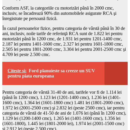
Conform ASF, la categoriile cu motorizări până în 2000 cmc,
inclusiv, se încadrează 90% din automobilele asigurate RCA şi
înregistrate pe persoană fizică.
În cazul persoanelor fizice, pentru categoria de vârstă până în 30 de
ani, inclusiv, noile tarife de referinţă RCA sunt de 1.822 lei pentru
motorizări până în 1200 cmc, de 1.931 lei pentru 1201-1400 cmc,
2.187 lei pentru 1401-1600 cmc, 2.327 lei pentru 1601-1800 cmc,
2.505 lei pentru 1801-2000 cmc, 3.304 lei pentru 2001-2500 cmc şi
4.709 lei peste 2.500 cmc.
Citeste si:
Ford planuieste sa creeze un SUV
pentru piata europeana
Pentru categoria de vârstă 31-40 de ani, tarifele vor fi de 1.114 lei
(până în 1200 cmc), 1.123 lei (1201-1400 cmc), 1.236 lei (1401-
1600 cmc), 1.364 lei (1601-1800 cmc) 1.481 lei (1801-2000 cmc),
1.972 lei (2001-2500 cmc) şi 2.832 lei (peste 2500 cmc), iar pentru
categoria de vârstă de 41-50 de ani de 1.076 lei (până în 1200 cmc),
1.129 lei (1200-1400 cmc), 1.265 lei (1401-1600 cmc), 1.356 lei
(1601-1800), 1.445 lei (1801-2000 lei), 1.974 lei (2001-1500 cmc)
şi 2.912 lei (peste 2.500 cmc).