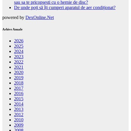
sau sa te pricopsesti cu o hernie de disc?
De unde poți să îți cumperi aparatul de aer condiționat?
powered by
DexOnline.Net
Arhive Anuale
2026
2025
2024
2023
2022
2021
2020
2019
2018
2017
2016
2015
2014
2013
2012
2010
2009
2008