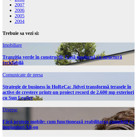
2007
2006
2005
2004
Trebuie sa vezi si:
Imobiliare
Tranziția verde în construcții: Casă modernă cu structură
reciclabilă
Comunicate de presa
Strategie de business în HoReCa: Jidvei transformă terasele în
active de creștere printr-un proiect record de 2.600 mp exteriori
cu Sun Leader
Diverse
Fără proteze mobile: cum funcționează reabilitarea completă pe
implanturi All-on