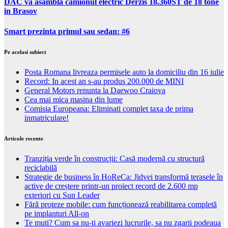
DAC va asambla camionul electric Derzis 18.360ST de 18 tone
in Brasov
Smart prezinta primul sau sedan: #6
Pe acelasi subiect
Posta Romana livreaza permisele auto la domiciliu din 16 iulie
Record: In acest an s-au produs 200.000 de MINI
General Motors renunta la Daewoo Craiova
Cea mai mica masina din lume
Comisia Europeana: Eliminati complet taxa de prima
inmatriculare!
Articole recente
Tranziția verde în construcții: Casă modernă cu structură
reciclabilă
Strategie de business în HoReCa: Jidvei transformă terasele în
active de creștere printr-un proiect record de 2.600 mp
exteriori cu Sun Leader
Fără proteze mobile: cum funcționează reabilitarea completă
pe implanturi All-on
Te muti? Cum sa nu-ti avariezi lucrurile, sa nu zgarii podeaua