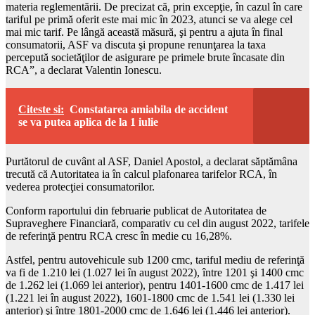
materia reglementării. De precizat că, prin excepţie, în cazul în care
tariful pe primă oferit este mai mic în 2023, atunci se va alege cel
mai mic tarif. Pe lângă această măsură, şi pentru a ajuta în final
consumatorii, ASF va discuta şi propune renunţarea la taxa
percepută societăţilor de asigurare pe primele brute încasate din
RCA”, a declarat Valentin Ionescu.
Citeste si:
Constatarea amiabila de accident
se va putea aplica de la 1 iulie
Purtătorul de cuvânt al ASF, Daniel Apostol, a declarat săptămâna
trecută că Autoritatea ia în calcul plafonarea tarifelor RCA, în
vederea protecţiei consumatorilor.
Conform raportului din februarie publicat de Autoritatea de
Supraveghere Financiară, comparativ cu cel din august 2022, tarifele
de referinţă pentru RCA cresc în medie cu 16,28%.
Astfel, pentru autovehicule sub 1200 cmc, tariful mediu de referinţă
va fi de 1.210 lei (1.027 lei în august 2022), între 1201 şi 1400 cmc
de 1.262 lei (1.069 lei anterior), pentru 1401-1600 cmc de 1.417 lei
(1.221 lei în august 2022), 1601-1800 cmc de 1.541 lei (1.330 lei
anterior) şi între 1801-2000 cmc de 1.646 lei (1.446 lei anterior).