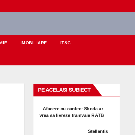
MIE
IMOBILIARE
IT&C
PE ACELASI SUBIECT
Afacere cu cantec: Skoda ar
vrea sa livreze tramvaie RATB
Stellantis