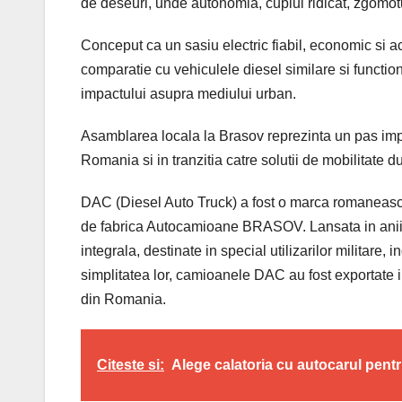
de deseuri, unde autonomia, cuplul ridicat, zgomotul
Conceput ca un sasiu electric fiabil, economic si a
comparatie cu vehiculele diesel similare si functi
impactului asupra mediului urban.
Asamblarea locala la Brasov reprezinta un pas impo
Romania si in tranzitia catre solutii de mobilitate 
DAC (Diesel Auto Truck) a fost o marca romaneasca 
de fabrica Autocamioane BRASOV. Lansata in anii ’7
integrala, destinate in special utilizarilor militare,
simplitatea lor, camioanele DAC au fost exportate in 
din Romania.
Citeste si:
Alege calatoria cu autocarul pentru