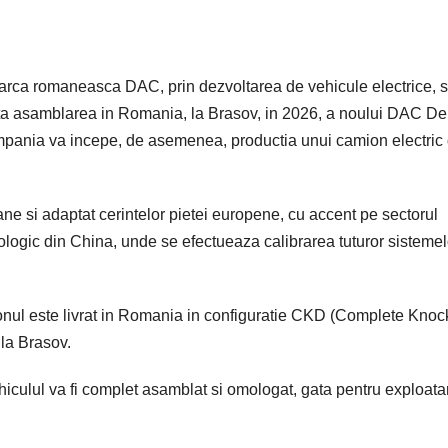
rca romaneasca DAC, prin dezvoltarea de vehicule electrice, 
a asamblarea in Romania, la Brasov, in 2026, a noului DAC De
pania va incepe, de asemenea, productia unui camion electric
bane si adaptat cerintelor pietei europene, cu accent pe sectorul
hnologic din China, unde se efectueaza calibrarea tuturor sistemel
mionul este livrat in Romania in configuratie CKD (Complete Knoc
la Brasov.
ehiculul va fi complet asamblat si omologat, gata pentru exploat