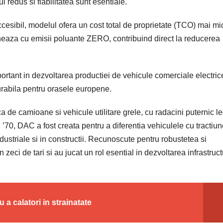
 redus si fiabilitatea sunt esentiale.
ccesibil, modelul ofera un cost total de proprietate (TCO) mai mi
oneaza cu emisii poluante ZERO, contribuind direct la reducerea
rtant in dezvoltarea productiei de vehicule comerciale electric
durabila pentru orasele europene.
de camioane si vehicule utilitare grele, cu radacini puternic l
0, DAC a fost creata pentru a diferentia vehiculele cu tractiun
 industriale si in constructii. Recunoscute pentru robustetea si
zeci de tari si au jucat un rol esential in dezvoltarea infrastruct
 a calatori in strainatate