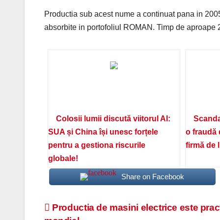
Productia sub acest nume a continuat pana in 2005,
absorbite in portofoliul ROMAN. Timp de aproape 2
Colosii lumii discută viitorul AI:
Scanda
SUA și China își unesc forțele
o fraudă 
pentru a gestiona riscurile
firmă de 
globale!
Share on Facebook
Navigare
Productia de masini electrice este practi