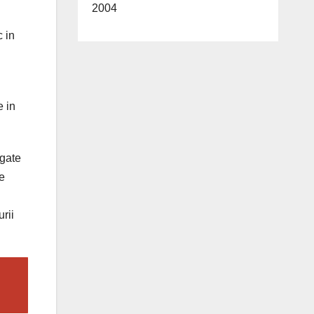
2004
c in
e in
egate
e
urii