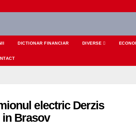
II
DICTIONAR FINANCIAR
DIVERSE
ECONO
NTACT
onul electric Derzis
 in Brasov