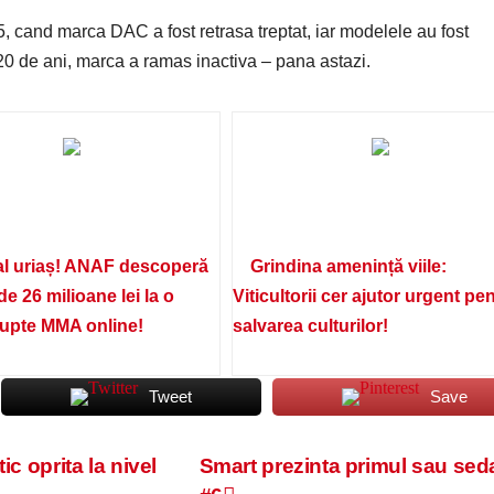
 cand marca DAC a fost retrasa treptat, iar modelele au fost
0 de ani, marca a ramas inactiva – pana astazi.
l uriaș! ANAF descoperă
Grindina amenință viile:
de 26 milioane lei la o
Viticultorii cer ajutor urgent pe
lupte MMA online!
salvarea culturilor!
Tweet
Save
c oprita la nivel
Smart prezinta primul sau sed