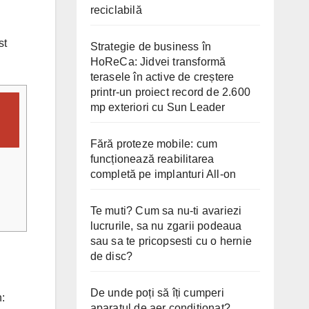
reciclabilă
st
Strategie de business în
HoReCa: Jidvei transformă
terasele în active de creștere
printr-un proiect record de 2.600
mp exteriori cu Sun Leader
Fără proteze mobile: cum
funcționează reabilitarea
completă pe implanturi All-on
Te muti? Cum sa nu-ti avariezi
lucrurile, sa nu zgarii podeaua
sau sa te pricopsesti cu o hernie
de disc?
De unde poți să îți cumperi
n:
aparatul de aer condiționat?