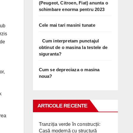
(Peugeot, Citroen, Fiat) anunta o
schimbare enorma pentru 2023
Cele mai tari masini tunate
sub
rzis
Cum interpretam punctajul
 de
obtinut de o masina la testele de
siguranta?
Cum se depreciaza o masina
or,
noua?
k
ARTICOLE RECENTE
area
Tranziția verde în construcții:
Casă modernă cu structură