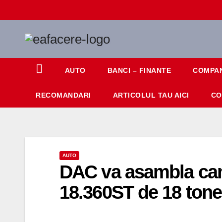
Skip
to
content
AUTO
BANCI – FINANTE
COMPAN
RECOMANDARI
ARTICOLUL TAU AICI
CO
AUTO
DAC va asambla cami
18.360ST de 18 tone