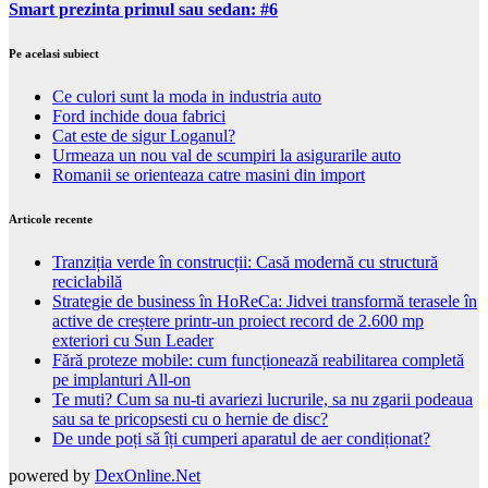
Smart prezinta primul sau sedan: #6
Pe acelasi subiect
Ce culori sunt la moda in industria auto
Ford inchide doua fabrici
Cat este de sigur Loganul?
Urmeaza un nou val de scumpiri la asigurarile auto
Romanii se orienteaza catre masini din import
Articole recente
Tranziția verde în construcții: Casă modernă cu structură
reciclabilă
Strategie de business în HoReCa: Jidvei transformă terasele în
active de creștere printr-un proiect record de 2.600 mp
exteriori cu Sun Leader
Fără proteze mobile: cum funcționează reabilitarea completă
pe implanturi All-on
Te muti? Cum sa nu-ti avariezi lucrurile, sa nu zgarii podeaua
sau sa te pricopsesti cu o hernie de disc?
De unde poți să îți cumperi aparatul de aer condiționat?
powered by
DexOnline.Net