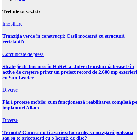
Trebuie sa vezi si:
Imobiliare
Tranziția verde în construcții: Casă modernă cu structură
reciclabilă
Comunicate de presa
Strategie de business în HoReCa: Jidvei transformă terasele în
active de creștere printr-un proiect record de 2.600 mp exteriori
cu Sun Leader
Diverse
Fără proteze mobile: cum funcționează reabilitarea completă pe
implanturi All-on
Diverse
Te muti? Cum sa nu-ti avariezi lucrurile, sa nu zgarii podeaua
sau sa te pricopsesti cu o hernie de disc?