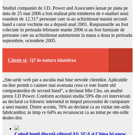
Studiul companiei de J.D. Power and Associates lansat pe piata pe
data de 25 mai 2006 a fost realizat prin trimiterea de e-mailuri unui
esantion de 12.317 persoane care si-au achizitionat masini second-
hand a caror vechime nu a depasit anul 2001. Raspunsurile au fost
colectate in perioada februarie martie 2006 si au fost furnizate de
persoane care au achizitionat autoturisme la mana a doua in perioada
septembrie, octombrie 2005.
Citeste si:
Q7 in natura islandeza
„Site-urile web par a asculta mai bine nevoile clientilor. Aplicatiile
on-line permit o cautare mai avansata ceea ce este foarte util
cumparatorilor de second hand”, a declarat Min Cho, un analist
penru J.D Power. Conform aceluiasi studiu 59% din cei intervievati
au declarat ca folosesc internetul in timpul procesului de cumparare
a unei masini. Dintre acestia, 76% au declarat ca au vizitat site-urile
fabricantilor, in timp ce 64% au recunoscut ca au intrat pe site-urile
dealer-ilor.
Colosii lumii discută viitorul AI: SUA și China își unesc