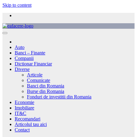
Skip to content
Auto
Banci – Finante
Companii
Dictionar Financiar
Diverse
Articole
Comunicate
Banci din Romania
Burse din Romania
Fonduri de investitii din Romania
Economie
Imobiliare
IT&C
Recomandari
Articolul tau aici
Contact