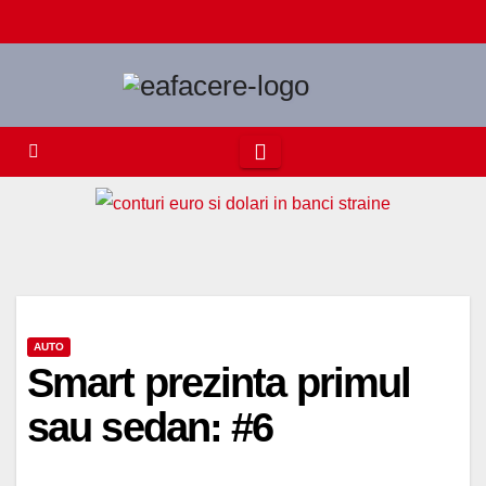
Skip
to
content
AUTO
Smart prezinta primul
sau sedan: #6