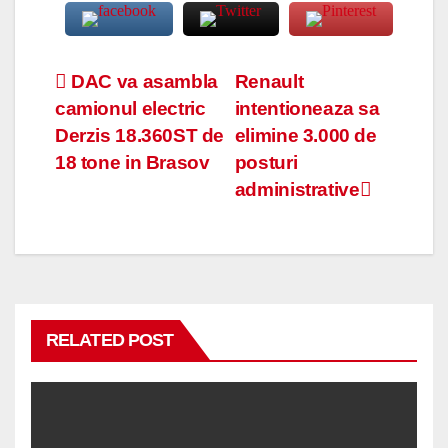
Navigare
DAC va asambla
Renault
camionul electric
intentioneaza sa
în
Derzis 18.360ST de
elimine 3.000 de
articole
18 tone in Brasov
posturi
administrative
RELATED POST