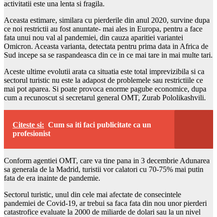
activitatii este una lenta si fragila.
Aceasta estimare, similara cu pierderile din anul 2020, survine dupa
ce noi restrictii au fost anuntate- mai ales in Europa, pentru a face
fata unui nou val al pandemiei, din cauza aparitiei variantei
Omicron. Aceasta varianta, detectata pentru prima data in Africa de
Sud incepe sa se raspandeasca din ce in ce mai tare in mai multe tari.
Aceste ultime evolutii arata ca situatia este total imprevizibila si ca
sectorul turistic nu este la adapost de problemele sau restrictiile ce
mai pot aparea. Si poate provoca enorme pagube economice, dupa
cum a recunoscut si secretarul general OMT, Zurab Pololikashvili.
Citeste si:
Cum sa iti faci publicitate ca un
profesionist
Conform agentiei OMT, care va tine pana in 3 decembrie Adunarea
sa generala de la Madrid, turistii vor calatori cu 70-75% mai putin
fata de era inainte de pandemie.
Sectorul turistic, unul din cele mai afectate de consecintele
pandemiei de Covid-19, ar trebui sa faca fata din nou unor pierderi
catastrofice evaluate la 2000 de miliarde de dolari sau la un nivel