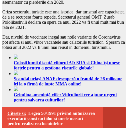
asemanator cu pierderile din 2020.
Criza sectorului turistic este una istorica, dar turismul are capacitatea
de a se recupera foarte repede. Secretarul general OMT, Zurab
Pololikashvili declara ca spera ca anul 2022 va fi unul mult mai bun
fata de 2021.
Dar, nivelul de vaccinare inegal sau noile variante de Coronavirus
pot afecta si anul viitor vacantele sau calatoriile turistilor. Speram ca
totusi anul 2022 va fi unul mai reusit in domeniul turismului.
Colosii lumii discută viitorul AI: SUA și China își unesc
forțele pentru a gestiona riscurile globale!
Scandal uriaș! ANAF descoperă o fraudă de 26 milioane
lei la o firmă de lupte MMA online!
Grindina amenință viile: Viticultorii cer ajutor urgent
pentru salvarea culturilor!
Citeste si:
Legea 50/1991 privind autorizarea
executarii constructiilor si unele masuri
pentru realizarea locuintelor