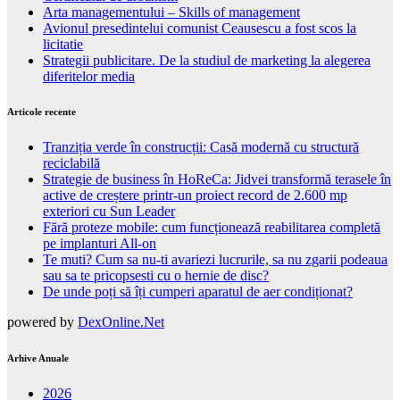
Arta managementului – Skills of management
Avionul presedintelui comunist Ceausescu a fost scos la
licitatie
Strategii publicitare. De la studiul de marketing la alegerea
diferitelor media
Articole recente
Tranziția verde în construcții: Casă modernă cu structură
reciclabilă
Strategie de business în HoReCa: Jidvei transformă terasele în
active de creștere printr-un proiect record de 2.600 mp
exteriori cu Sun Leader
Fără proteze mobile: cum funcționează reabilitarea completă
pe implanturi All-on
Te muti? Cum sa nu-ti avariezi lucrurile, sa nu zgarii podeaua
sau sa te pricopsesti cu o hernie de disc?
De unde poți să îți cumperi aparatul de aer condiționat?
powered by
DexOnline.Net
Arhive Anuale
2026