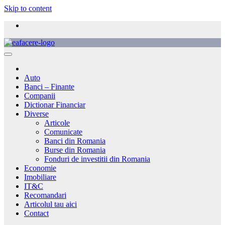
Skip to content
Auto
Banci – Finante
Companii
Dictionar Financiar
Diverse
Articole
Comunicate
Banci din Romania
Burse din Romania
Fonduri de investitii din Romania
Economie
Imobiliare
IT&C
Recomandari
Articolul tau aici
Contact