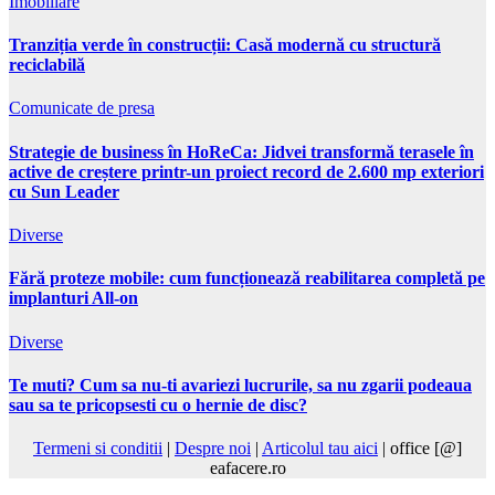
Imobiliare
Tranziția verde în construcții: Casă modernă cu structură
reciclabilă
Comunicate de presa
Strategie de business în HoReCa: Jidvei transformă terasele în
active de creștere printr-un proiect record de 2.600 mp exteriori
cu Sun Leader
Diverse
Fără proteze mobile: cum funcționează reabilitarea completă pe
implanturi All-on
Diverse
Te muti? Cum sa nu-ti avariezi lucrurile, sa nu zgarii podeaua
sau sa te pricopsesti cu o hernie de disc?
Termeni si conditii
|
Despre noi
|
Articolul tau aici
| office [@]
eafacere.ro