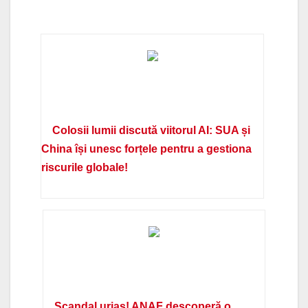
Colosii lumii discută viitorul AI: SUA și
China își unesc forțele pentru a gestiona
riscurile globale!
Scandal uriaș! ANAF descoperă o