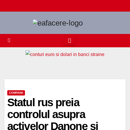
Skip
to
content
COMPANII
Statul rus preia
controlul asupra
activelor Danone si