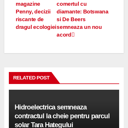
magazine
comertul cu
în
Penny, decizii
diamante: Botswana
articole
riscante de
si De Beers
dragul ecologiei
semneaza un nou
acord
RELATED POST
Hidroelectrica semneaza
contractul la cheie pentru parcul
solar Tara Hategului