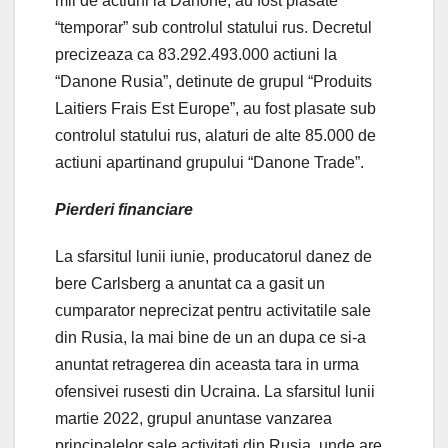
mii de actiuni la Danone, au fost plasate
“temporar” sub controlul statului rus. Decretul
precizeaza ca 83.292.493.000 actiuni la
“Danone Rusia”, detinute de grupul “Produits
Laitiers Frais Est Europe”, au fost plasate sub
controlul statului rus, alaturi de alte 85.000 de
actiuni apartinand grupului “Danone Trade”.
Pierderi financiare
La sfarsitul lunii iunie, producatorul danez de
bere Carlsberg a anuntat ca a gasit un
cumparator neprecizat pentru activitatile sale
din Rusia, la mai bine de un an dupa ce si-a
anuntat retragerea din aceasta tara in urma
ofensivei rusesti din Ucraina. La sfarsitul lunii
martie 2022, grupul anuntase vanzarea
principalelor sale activitati din Rusia, unde are