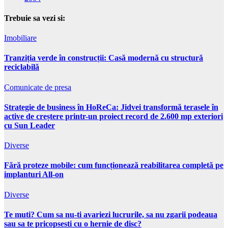
Trebuie sa vezi si:
Imobiliare
Tranziția verde în construcții: Casă modernă cu structură
reciclabilă
Comunicate de presa
Strategie de business în HoReCa: Jidvei transformă terasele în
active de creștere printr-un proiect record de 2.600 mp exteriori
cu Sun Leader
Diverse
Fără proteze mobile: cum funcționează reabilitarea completă pe
implanturi All-on
Diverse
Te muti? Cum sa nu-ti avariezi lucrurile, sa nu zgarii podeaua
sau sa te pricopsesti cu o hernie de disc?