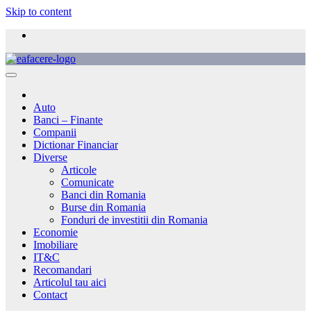
Skip to content
Auto
Banci – Finante
Companii
Dictionar Financiar
Diverse
Articole
Comunicate
Banci din Romania
Burse din Romania
Fonduri de investitii din Romania
Economie
Imobiliare
IT&C
Recomandari
Articolul tau aici
Contact