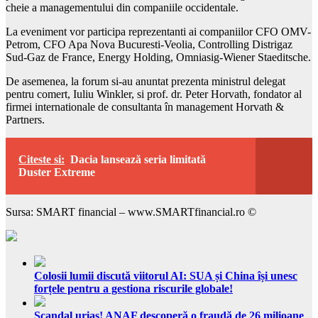
cheie a managementului din companiile occidentale.
La eveniment vor participa reprezentanti ai companiilor CFO OMV-
Petrom, CFO Apa Nova Bucuresti-Veolia, Controlling Distrigaz
Sud-Gaz de France, Energy Holding, Omniasig-Wiener Staeditsche.
De asemenea, la forum si-au anuntat prezenta ministrul delegat
pentru comert, Iuliu Winkler, si prof. dr. Peter Horvath, fondator al
firmei internationale de consultanta în management Horvath &
Partners.
Citeste si:
Dacia lansează seria limitată
Duster Extreme
Sursa: SMART financial – www.SMARTfinancial.ro ©
Colosii lumii discută viitorul AI: SUA și China își unesc
forțele pentru a gestiona riscurile globale!
Scandal uriaș! ANAF descoperă o fraudă de 26 milioane