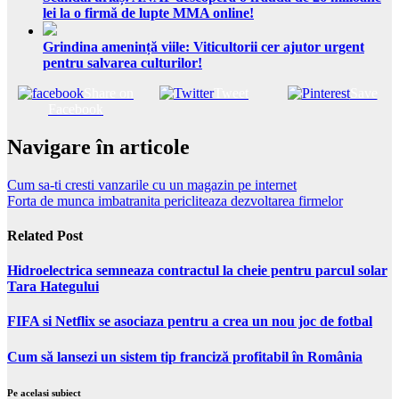
lei la o firmă de lupte MMA online!
Grindina amenință viile: Viticultorii cer ajutor urgent
pentru salvarea culturilor!
Share on
Tweet
Save
Facebook
Navigare în articole
Cum sa-ti cresti vanzarile cu un magazin pe internet
Forta de munca imbatranita pericliteaza dezvoltarea firmelor
Related Post
Hidroelectrica semneaza contractul la cheie pentru parcul solar
Tara Hategului
FIFA si Netflix se asociaza pentru a crea un nou joc de fotbal
Cum să lansezi un sistem tip franciză profitabil în România
Pe acelasi subiect