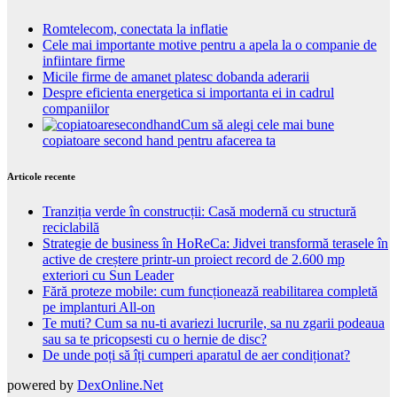
Romtelecom, conectata la inflatie
Cele mai importante motive pentru a apela la o companie de
infiintare firme
Micile firme de amanet platesc dobanda aderarii
Despre eficienta energetica si importanta ei in cadrul
companiilor
Cum să alegi cele mai bune
copiatoare second hand pentru afacerea ta
Articole recente
Tranziția verde în construcții: Casă modernă cu structură
reciclabilă
Strategie de business în HoReCa: Jidvei transformă terasele în
active de creștere printr-un proiect record de 2.600 mp
exteriori cu Sun Leader
Fără proteze mobile: cum funcționează reabilitarea completă
pe implanturi All-on
Te muti? Cum sa nu-ti avariezi lucrurile, sa nu zgarii podeaua
sau sa te pricopsesti cu o hernie de disc?
De unde poți să îți cumperi aparatul de aer condiționat?
powered by
DexOnline.Net