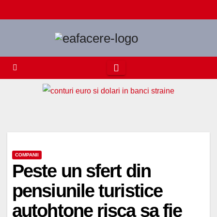
Skip
to
content
COMPANII
Peste un sfert din
pensiunile turistice
autohtone risca sa fie