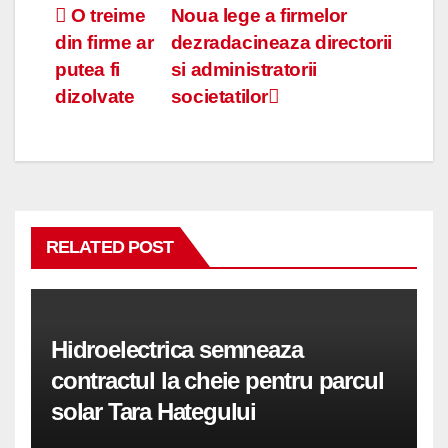
Navigare
O treime
Noua lege a firmelor
din firme ar
dezradacineaza directorii
în
putea fi
si administratorii
articole
dizolvate
societatilor
RELATED POST
Hidroelectrica semneaza
contractul la cheie pentru parcul
solar Tara Hategului