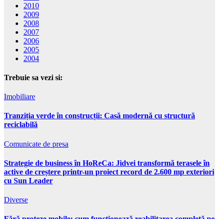
2010
2009
2008
2007
2006
2005
2004
Trebuie sa vezi si:
Imobiliare
Tranziția verde în construcții: Casă modernă cu structură
reciclabilă
Comunicate de presa
Strategie de business în HoReCa: Jidvei transformă terasele în
active de creștere printr-un proiect record de 2.600 mp exteriori
cu Sun Leader
Diverse
Fără proteze mobile: cum funcționează reabilitarea completă pe