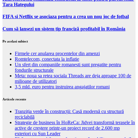
Tara Hategului
FIFA si Netflix se asociaza pentru a crea un nou joc de fotbal
Cum să lansezi un sistem tip franciză profitabil în România
Pe acelasi subiect
Firmele cer anularea procentelor din amenzi
Romtelecom, conectata la inflatie
Un sfert din companiile romanesti sunt pregatite pentru
fondurile structurale
Meta: noua sa retea sociala Threads are deja aproape 100 de
milioane de utilizatori
3,5 mld. euro pentru instruirea angajatilor romani
Articole recente
Tranziția verde în construcții: Casă modernă cu structură
reciclabilă
Strategie de business în HoReCa: Jidvei transformă terasele în
active de creștere printr-un proiect record de 2.600 mp
exteriori cu Sun Leader