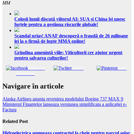
MM
Colosii lumii discută viitorul AI: SUA și China își unesc
forțele pentru a gestiona riscurile globale!
Scandal uriaș! ANAF descoperă o fraudă de 26 milioane
lei la o firmă de lupte MMA online!
Grindina amenință viile: Viticultorii cer ajutor urgent
pentru salvarea culturilor!
Share on
Tweet
Save
Facebook
Navigare în articole
Alaska Airlines anunta revenirea modelului Boeing 737 MAX 9
Ministerul Finanțelor lanseaza versiunea simplificata a aplicației e-
Factura
Related Post
Hidroelectrica semneaza contractul la cheie pentru parcul solar