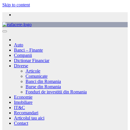
Skip to content
Auto
Banci – Finante
Companii
Dictionar Financiar
Diverse
Articole
Comunicate
Banci din Romania
Burse din Romania
Fonduri de investitii din Romania
Economie
Imobiliare
IT&C
Recomandari
Articolul tau aici
Contact