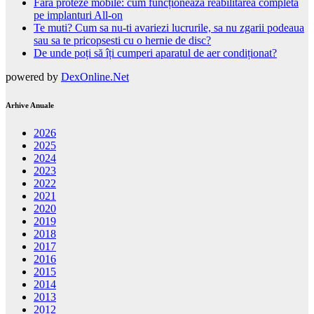
Fără proteze mobile: cum funcționează reabilitarea completă
pe implanturi All-on
Te muti? Cum sa nu-ti avariezi lucrurile, sa nu zgarii podeaua
sau sa te pricopsesti cu o hernie de disc?
De unde poți să îți cumperi aparatul de aer condiționat?
powered by
DexOnline.Net
Arhive Anuale
2026
2025
2024
2023
2022
2021
2020
2019
2018
2017
2016
2015
2014
2013
2012