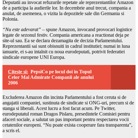
Deputatii au invocat refuzurile repetate ale reprezentantilor Amazon
de a participa la audierile lor. In decembrie anul trecut, compania a
anulat, de asemenea, o vizita la depozitele sale din Germania si
Polonia.
“Nu este adevarat”
– spune Amazon, invocand provocari logistice
legate de sezonul festiv. Compania americana a reactionat deja pe
site-ul sau. Ea se declara dezamagita de decizia Parlamentului.
Reprezentantii sai sunt obisnuiti in cadrul institutiei; numai in luna
ianuarie, ei s-au intalnit cu noua eurodeputati, potrivit federatiei
sindicale europene UNI Europa.
Citeste si:
PepsiCo pe locul doi in Topul
Celor Mai Admirate Companii ale anului
2006
Excluderea Amazon din incinta Parlamentului a fost ceruta si de
angajatii companiei, sustinuta de sindicate si ONG-uri, precum si de
stanga si liberali. Acest lucru a fost facut acum. Pe Twitter,
eurodeputatul roman Dragos Pislaru, presedintele Comisiei pentru
afaceri sociale, a salutat un pas important pentru respectarea vocii
cetatenilor europeni. “Nu poate exista cooperare fara transparenta”,
a scris el.