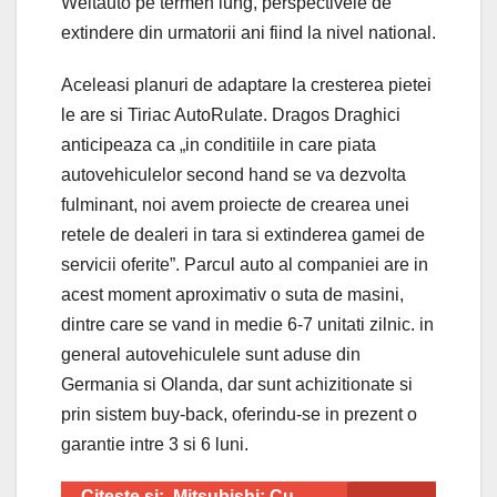
Weltauto pe termen lung, perspectivele de
extindere din urmatorii ani fiind la nivel national.
Aceleasi planuri de adaptare la cresterea pietei
le are si Tiriac AutoRulate. Dragos Draghici
anticipeaza ca „in conditiile in care piata
autovehiculelor second hand se va dezvolta
fulminant, noi avem proiecte de crearea unei
retele de dealeri in tara si extinderea gamei de
servicii oferite”. Parcul auto al companiei are in
acest moment aproximativ o suta de masini,
dintre care se vand in medie 6-7 unitati zilnic. in
general autovehiculele sunt aduse din
Germania si Olanda, dar sunt achizitionate si
prin sistem buy-back, oferindu-se in prezent o
garantie intre 3 si 6 luni.
Citeste si:
Mitsubishi: Cu