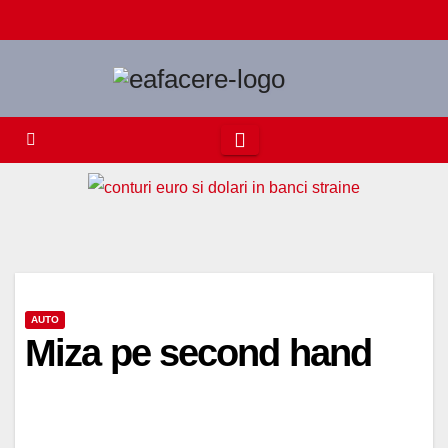
Skip
to
content
AUTO
Miza pe second hand