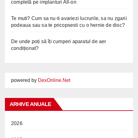
completă pe implanturi All-on
Te muti? Cum sa nu-ti avariezi lucrurile, sa nu zgarii
podeaua sau sa te pricopsesti cu o hernie de disc?
De unde poți să îți cumperi aparatul de aer
condiționat?
powered by
DexOnline.Net
ARHIVE ANUALE
2026