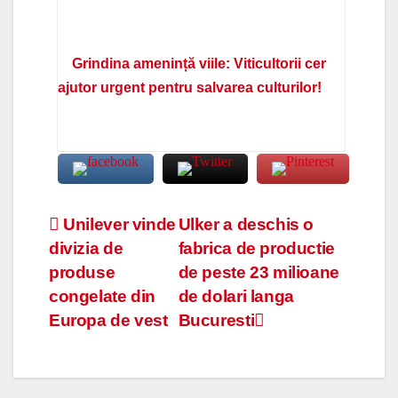
Grindina amenință viile: Viticultorii cer
ajutor urgent pentru salvarea culturilor!
Navigare
Unilever vinde
Ulker a deschis o
divizia de
fabrica de productie
în
produse
de peste 23 milioane
articole
congelate din
de dolari langa
Europa de vest
Bucuresti