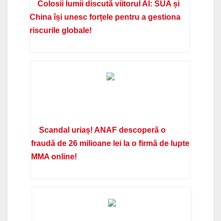
Colosii lumii discută viitorul AI: SUA și
China își unesc forțele pentru a gestiona
riscurile globale!
Scandal uriaș! ANAF descoperă o
fraudă de 26 milioane lei la o firmă de lupte
MMA online!