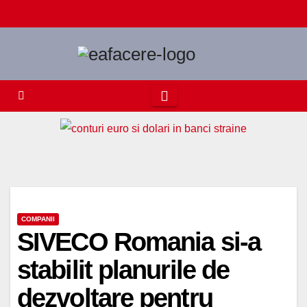
Skip
to
content
COMPANII
SIVECO Romania si-a
stabilit planurile de
dezvoltare pentru