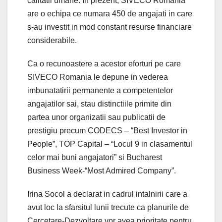
calitatii umane. In prezent, SIVECO Romania
are o echipa ce numara 450 de angajati in care
s-au investit in mod constant resurse financiare
considerabile.
Ca o recunoastere a acestor eforturi pe care
SIVECO Romania le depune in vederea
imbunatatirii permanente a competentelor
angajatilor sai, stau distinctiile primite din
partea unor organizatii sau publicatii de
prestigiu precum CODECS – “Best Investor in
People”, TOP Capital – “Locul 9 in clasamentul
celor mai buni angajatori” si Bucharest
Business Week-“Most Admired Company”.
Irina Socol a declarat in cadrul intalnirii care a
avut loc la sfarsitul lunii trecute ca planurile de
Cercetare-Dezvoltare vor avea prioritate pentru