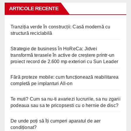
ARTICOLE RECENTE
Tranziția verde în construcții: Casă modernă cu
structură reciclabilă
Strategie de business în HoReCa: Jidvei
transformă terasele în active de creștere printr-un
proiect record de 2.600 mp exteriori cu Sun Leader
Fără proteze mobile: cum funcționează reabilitarea
completă pe implanturi All-on
Te muti? Cum sa nu-ti avariezi lucrurile, sa nu zgarii
podeaua sau sa te pricopsesti cu o hernie de disc?
De unde poți să îți cumperi aparatul de aer
condiționat?