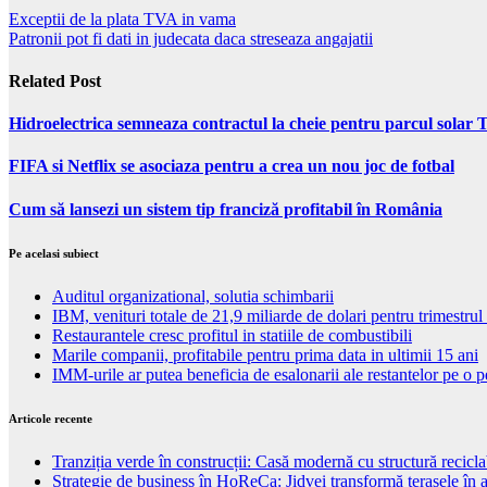
Exceptii de la plata TVA in vama
Patronii pot fi dati in judecata daca streseaza angajatii
Related Post
Hidroelectrica semneaza contractul la cheie pentru parcul solar 
FIFA si Netflix se asociaza pentru a crea un nou joc de fotbal
Cum să lansezi un sistem tip franciză profitabil în România
Pe acelasi subiect
Auditul organizational, solutia schimbarii
IBM, venituri totale de 21,9 miliarde de dolari pentru trimestrul 
Restaurantele cresc profitul in statiile de combustibili
Marile companii, profitabile pentru prima data in ultimii 15 ani
IMM-urile ar putea beneficia de esalonarii ale restantelor pe o p
Articole recente
Tranziția verde în construcții: Casă modernă cu structură recicla
Strategie de business în HoReCa: Jidvei transformă terasele în a