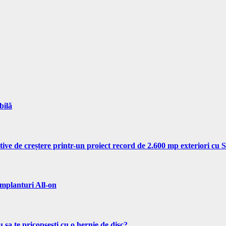
bilă
tive de creștere printr-un proiect record de 2.600 mp exteriori cu
implanturi All-on
 sa te pricopsesti cu o hernie de disc?