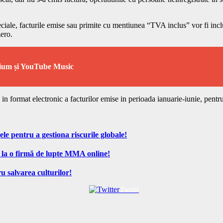
speciale, facturile emise sau primite cu mentiunea “TVA inclus” vor fi in
zero.
ium și YouTube Music
a in format electronic a facturilor emise in perioada ianuarie-iunie, pentru
ele pentru a gestiona riscurile globale!
 la o firmă de lupte MMA online!
u salvarea culturilor!
Tweet