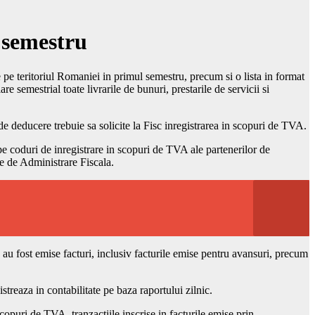
l semestru
te pe teritoriul Romaniei in primul semestru, precum si o lista in format
 semestrial toate livrarile de bunuri, prestarile de servicii si
de deducere trebuie sa solicite la Fisc inregistrarea in scopuri de TVA.
, pe coduri de inregistrare in scopuri de TVA ale partenerilor de
le de Administrare Fiscala.
u fost emise facturi, inclusiv facturile emise pentru avansuri, precum
treaza in contabilitate pe baza raportului zilnic.
scopuri de TVA, tranzactiile inscrise in facturile emise prin