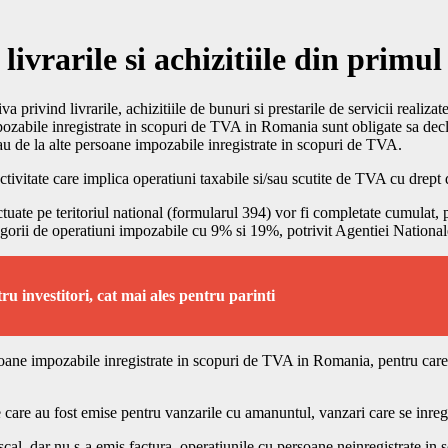
ivrarile si achizitiile din primu
a privind livrarile, achizitiile de bunuri si prestarile de servicii realiza
ozabile inregistrate in scopuri de TVA in Romania sunt obligate sa declare
e sau de la alte persoane impozabile inregistrate in scopuri de TVA.
tivitate care implica operatiuni taxabile si/sau scutite de TVA cu drept 
efectuate pe teritoriul national (formularul 394) vor fi completate cumulat
ategorii de operatiuni impozabile cu 9% si 19%, potrivit Agentiei Nationa
ru investitori, cat mai ales pentru parinti
ane impozabile inregistrate in scopuri de TVA in Romania, pentru care a
care au fost emise pentru vanzarile cu amanuntul, vanzari care se inregis
iscal, dar nu s-a emis factura, operatiunile cu persoane neinregistrate in 