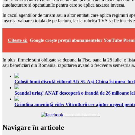
autofacturare si operatiunile pentru care se aplica taxarea inversa.
In cazul agentiilor de turism sau a altor entitati care aplica regimuri 
inscrisa valoarea totala de pe factura, iar la rubrica TVA sa fie inscris 
Citeste si:
Google crește prețul abonamentelor YouTube Prem
In plus, firmele sunt obligate sa depuna la Fisc, pana la 25 iulie, o list
sau beneficiari din Romania, raportarea avand o frecventa semestriala.
Colosii lumii discută viitorul AI: SUA și China își unesc forț
Scandal uriaș! ANAF descoperă o fraudă de 26 milioane lei
Grindina amenință viile: Viticultorii cer ajutor urgent pentr
Share on Facebook
Navigare în articole