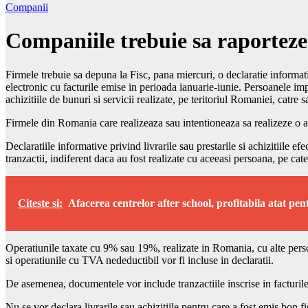
Companii
Companiile trebuie sa raporteze l
Firmele trebuie sa depuna la Fisc, pana miercuri, o declaratie informativ
electronic cu facturile emise in perioada ianuarie-iunie. Persoanele imp
achizitiile de bunuri si servicii realizate, pe teritoriul Romaniei, catr
Firmele din Romania care realizeaza sau intentioneaza sa realizeze o ac
Declaratiile informative privind livrarile sau prestarile si achizitiile 
tranzactii, indiferent daca au fost realizate cu aceeasi persoana, pe c
Citeste si:
Afacerea centrelor after school, profitabila atat pent
Operatiunile taxate cu 9% sau 19%, realizate in Romania, cu alte perso
si operatiunile cu TVA nedeductibil vor fi incluse in declaratii.
De asemenea, documentele vor include tranzactiile inscrise in facturile 
Nu se vor declara livrarile sau achizitiile pentru care a fost emis bon f