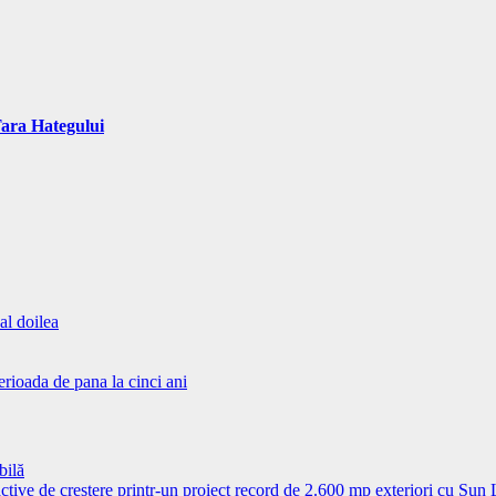
Tara Hategului
al doilea
erioada de pana la cinci ani
bilă
ctive de creștere printr-un proiect record de 2.600 mp exteriori cu Sun