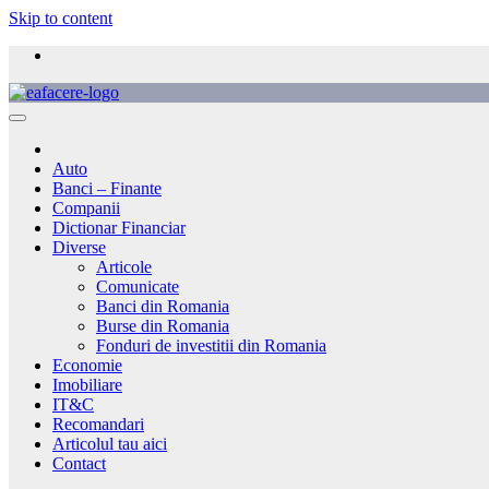
Skip to content
Auto
Banci – Finante
Companii
Dictionar Financiar
Diverse
Articole
Comunicate
Banci din Romania
Burse din Romania
Fonduri de investitii din Romania
Economie
Imobiliare
IT&C
Recomandari
Articolul tau aici
Contact