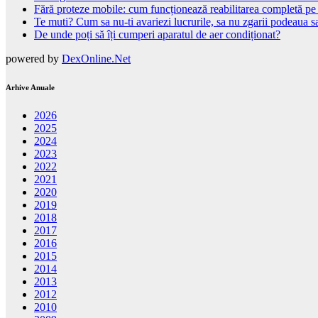
Fără proteze mobile: cum funcționează reabilitarea completă pe
Te muti? Cum sa nu-ti avariezi lucrurile, sa nu zgarii podeaua sa
De unde poți să îți cumperi aparatul de aer condiționat?
powered by
DexOnline.Net
Arhive Anuale
2026
2025
2024
2023
2022
2021
2020
2019
2018
2017
2016
2015
2014
2013
2012
2010