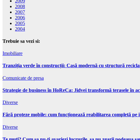
2009
2008
2007
2006
2005
2004
Trebuie sa vezi si:
Imobiliare
Tranziția verde în construcții: Casă modernă cu structură recicla
Comunicate de presa
Strategie de business în HoReCa: Jidvei transformă terasele în ac
Diverse
Fără proteze mobile: cum funcționează reabilitarea completă pe 
Diverse
Te muti? Cum sa nu-ti avariezi lucrurile, sa nu zgarii podeaua sau