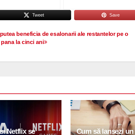
Tweet
Save
 putea beneficia de esalonarii ale restantelor pe o
pana la cinci ani
si Netflix se
Cum să lansezi un