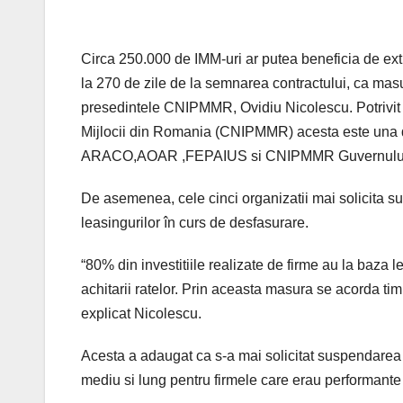
Circa 250.000 de IMM-uri ar putea beneficia de ext
la 270 de zile de la semnarea contractului, ca mas
presedintele CNIPMMR, Ovidiu Nicolescu. Potrivit pr
Mijlocii din Romania (CNIPMMR) acesta este una 
ARACO,AOAR ,FEPAIUS si CNIPMMR Guvernului Ro
De asemenea, cele cinci organizatii mai solicita su
leasingurilor în curs de desfasurare.
“80% din investitiile realizate de firme au la baza l
achitarii ratelor. Prin aceasta masura se acorda timp
explicat Nicolescu.
Acesta a adaugat ca s-a mai solicitat suspendarea p
mediu si lung pentru firmele care erau performante 