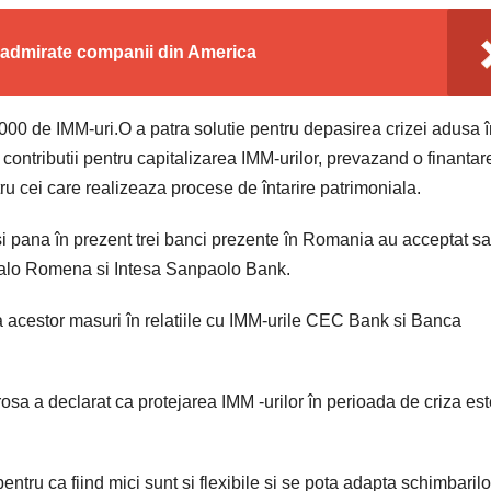
i admirate companii din America
00 de IMM-uri.O a patra solutie pentru depasirea crizei adusa î
 contributii pentru capitalizarea IMM-urilor, prevazand o finantar
u cei care realizeaza procese de întarire patrimoniala.
si pana în prezent trei banci prezente în Romania au acceptat sa
 Italo Romena si Intesa Sanpaolo Bank.
a acestor masuri în relatiile cu IMM-urile CEC Bank si Banca
a declarat ca protejarea IMM -urilor în perioada de criza est
entru ca fiind mici sunt si flexibile si se pota adapta schimbarilor