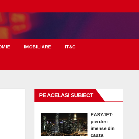
OMIE
IMOBILIARE
IT&C
PE ACELASI SUBIECT
EASYJET:
pierderi
imense din
cauza