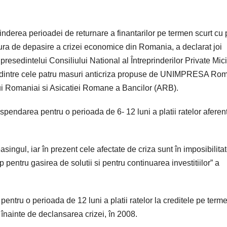
inderea perioadei de returnare a finantarilor pe termen scurt cu
ura de depasire a crizei economice din Romania, a declarat joi
esedintelui Consiliului National al Întreprinderilor Private Mici
dintre cele patru masuri anticriza propuse de UNIMPRESA Rom
maniai si Asicatiei Romane a Bancilor (ARB).
spendarea pentru o perioada de 6- 12 luni a platii ratelor aferen
easingul, iar în prezent cele afectate de criza sunt în imposibilita
 pentru gasirea de solutii si pentru continuarea investitiilor” a
entru o perioada de 12 luni a platii ratelor la creditele pe term
înainte de declansarea crizei, în 2008.