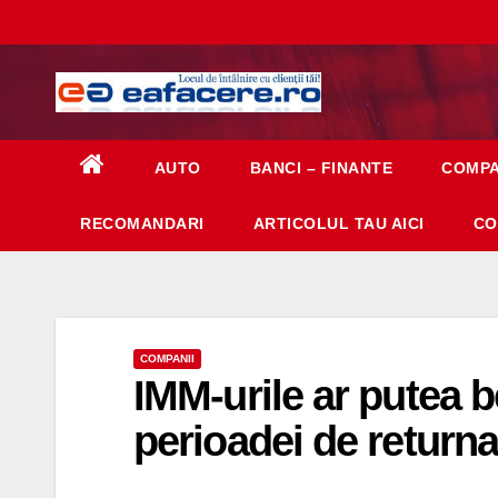
Skip
to
content
AUTO
BANCI – FINANTE
COMPA
RECOMANDARI
ARTICOLUL TAU AICI
CO
COMPANII
IMM-urile ar putea b
perioadei de returnar