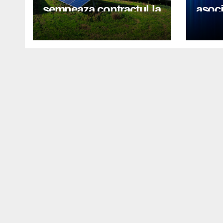
semneaza contractul la
asoci
cheie pentru parcul
un no
solar Tara Hategului