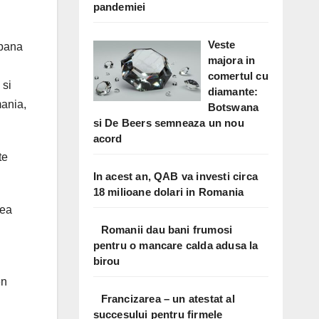
pandemiei
Veste
 pana
majora in
comertul cu
 si
diamante:
ania,
Botswana
si De Beers semneaza un nou
acord
te
In acest an, QAB va investi circa
18 milioane dolari in Romania
tea
Romanii dau bani frumosi
pentru o mancare calda adusa la
birou
en
Francizarea – un atestat al
succesului pentru firmele