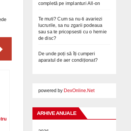
completă pe implanturi All-on
Te muti? Cum sa nu-ti avariezi
ede
lucrurile, sa nu zgarii podeaua
sau sa te pricopsesti cu o hernie
de disc?
De unde poți să îți cumperi
aparatul de aer condiționat?
powered by
DexOnline.Net
ARHIVE ANUALE
ntru