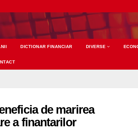
NII
DICTIONAR FINANCIAR
DIVERSE
ECON
NTACT
eneficia de marirea
e a finantarilor