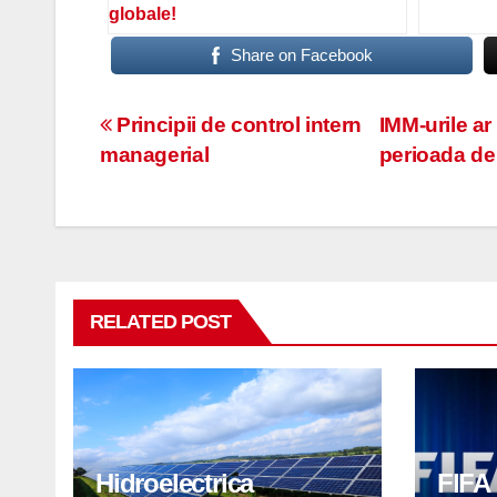
globale!
Share on Facebook
Navigare
Principii de control intern
IMM-urile ar
managerial
perioada de 
în
articole
RELATED POST
Hidroelectrica
FIFA 