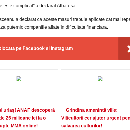
e este complicat” a declarat Albarosa.
eanu a declarat ca aceste masuri trebuie aplicate cat mai rep
a puternic companiile aflate în dificultate financiara.
 blocata pe Facebook si Instagram
l uriaș! ANAF descoperă
Grindina amenință viile:
de 26 milioane lei la o
Viticultorii cer ajutor urgent pe
lupte MMA online!
salvarea culturilor!