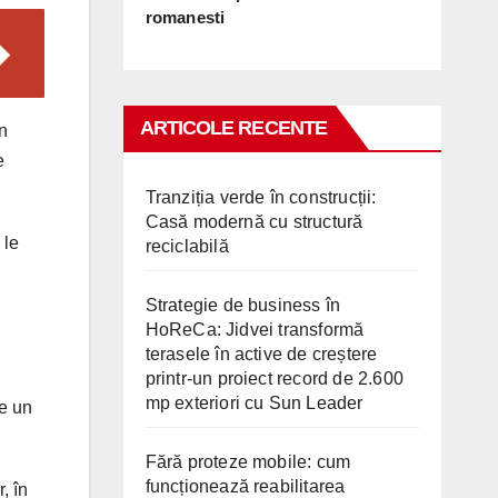
romanesti
ARTICOLE RECENTE
n
e
Tranziția verde în construcții:
Casă modernă cu structură
 le
reciclabilă
Strategie de business în
HoReCa: Jidvei transformă
terasele în active de creștere
printr-un proiect record de 2.600
mp exteriori cu Sun Leader
e un
Fără proteze mobile: cum
funcționează reabilitarea
, în