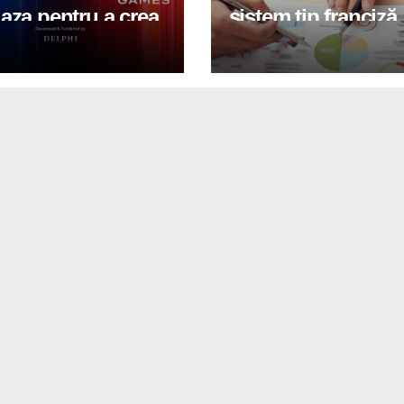
aza pentru a crea
sistem tip franciză
u joc de fotbal
profitabil în Româ