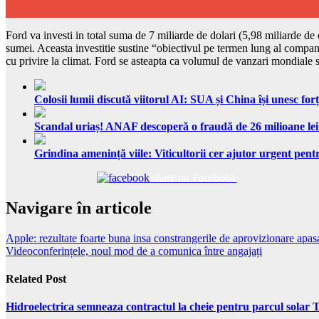
Ford va investi in total suma de 7 miliarde de dolari (5,98 miliarde d
sumei. Aceasta investitie sustine “obiectivul pe termen lung al compan
cu privire la climat. Ford se asteapta ca volumul de vanzari mondiale 
Colosii lumii discută viitorul AI: SUA și China își unesc forț
Scandal uriaș! ANAF descoperă o fraudă de 26 milioane lei
Grindina amenință viile: Viticultorii cer ajutor urgent pentr
Share on Facebook
Navigare în articole
Apple: rezultate foarte buna insa constrangerile de aprovizionare apas
Videoconferințele, noul mod de a comunica între angajați
Related Post
Hidroelectrica semneaza contractul la cheie pentru parcul solar 