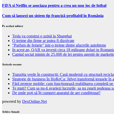
FIFA si Netflix se asociaza pentru a crea un nou joc de fotbal
Cum să lansezi un sistem tip franciză profitabil în România
Pe acelasi subiect
Tesla va construi o uzină la Shanghai
O treime din firme ar putea fi dizolvate
“Parfum de femeie” intr-o treime dintre afacerile autohtone
In acest an, QAB va investi circa 18 milioane dolari in Romani
Capital social minim de 25.000 de lei pentru agentii de marketin
Articole recente
Tranziția verde în construcții: Casă modernă cu structură recicla
Strategie de business în HoReCa: Jidvei transformă terasele în a
Fără proteze mobile: cum funcționează reabilitarea completă pe
Te muti? Cum sa nu-ti avariezi lucrurile, sa nu zgarii podeaua sa
De unde poți să îți cumperi aparatul de aer condiționat?
powered by
DexOnline.Net
Arhive Anuale