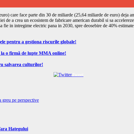
e euro) care face parte din 30 de miliarde (25,64 miliarde de euro) deja
iei de a crea un ecosistem de fabricare american durabil si sa accelereze
sa fie in intregime electric pana in 2030, spre deosebire de 40% estimate
ele pentru a gestiona riscurile globale!
 la o firmă de lupte MMA online!
u salvarea culturilor!
Tweet
a greu pe perspective
Tara Hategului