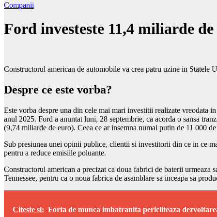
Companii
Ford investeste 11,4 miliarde de 
Constructorul american de automobile va crea patru uzine in Statele 
Despre ce este vorba?
Este vorba despre una din cele mai mari investitii realizate vreodata in
anul 2025. Ford a anuntat luni, 28 septembrie, ca acorda o sansa tranzi
(9,74 miliarde de euro). Ceea ce ar insemna numai putin de 11 000 de
Sub presiunea unei opinii publice, clientii si investitorii din ce in ce m
pentru a reduce emisiile poluante.
Constructorul american a precizat ca doua fabrici de baterii urmeaza sa f
Tennessee, pentru ca o noua fabrica de asamblare sa inceapa sa produc
Citeste si:
Forta de munca imbatranita pericliteaza dezvoltare