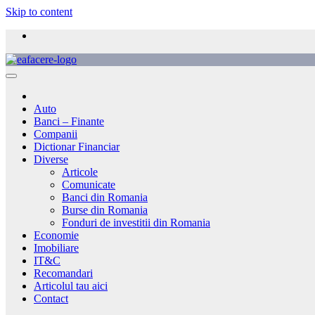
Skip to content
Auto
Banci – Finante
Companii
Dictionar Financiar
Diverse
Articole
Comunicate
Banci din Romania
Burse din Romania
Fonduri de investitii din Romania
Economie
Imobiliare
IT&C
Recomandari
Articolul tau aici
Contact