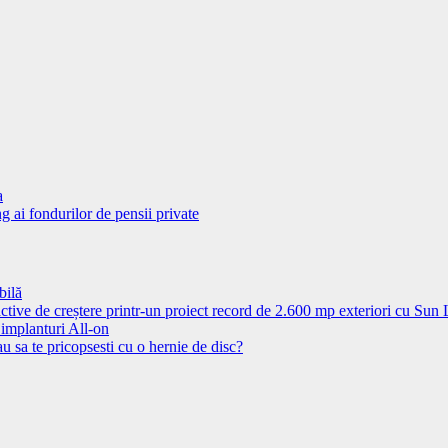
a
g ai fondurilor de pensii private
bilă
ctive de creștere printr-un proiect record de 2.600 mp exteriori cu Sun
 implanturi All-on
u sa te pricopsesti cu o hernie de disc?