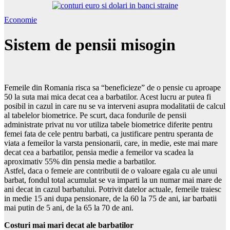
Economie
Sistem de pensii misogin
Femeile din Romania risca sa “beneficieze” de o pensie cu aproape
50 la suta mai mica decat cea a barbatilor. Acest lucru ar putea fi
posibil in cazul in care nu se va interveni asupra modalitatii de calcul
al tabelelor biometrice. Pe scurt, daca fondurile de pensii
administrate privat nu vor utiliza tabele biometrice diferite pentru
femei fata de cele pentru barbati, ca justificare pentru speranta de
viata a femeilor la varsta pensionarii, care, in medie, este mai mare
decat cea a barbatilor, pensia medie a femeilor va scadea la
aproximativ 55% din pensia medie a barbatilor.
Astfel, daca o femeie are contributii de o valoare egala cu ale unui
barbat, fondul total acumulat se va imparti la un numar mai mare de
ani decat in cazul barbatului. Potrivit datelor actuale, femeile traiesc
in medie 15 ani dupa pensionare, de la 60 la 75 de ani, iar barbatii
mai putin de 5 ani, de la 65 la 70 de ani.
Costuri mai mari decat ale barbatilor