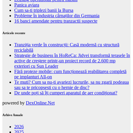
Panica aviara
Cum sa-ti triplezi banii la Bursa
Probleme în industria cârnaților din Germania
16 banci amendate pentru tranzactii suspecte
Articole recente
Tranziția verde în construcții: Casă modernă cu structură
reciclabilă
Strategie de business în HoReCa: Jidvei transformă terasele în
active de creștere printr-un proiect record de 2.600 mp
exteriori cu Sun Leader
Fără proteze mobile: cum funcționează reabilitarea completă
pe implanturi All-on
Te muti? Cum sa nu-ti avariezi lucrurile, sa nu zgarii podeaua
sau sa te pricopsesti cu o hernie de disc?
De unde poți să îți cumperi aparatul de aer condiționat?
powered by
DexOnline.Net
Arhive Anuale
2026
2025