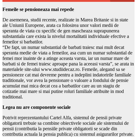
Femeile se pensioneaza mai repede
De asemenea, studii recente, realizate in Marea Britanie si in state
ale Uniunii Europene, arata ca folosirea unor valori medii de
speranta de viata cu specific de gen mascheaza suprapunerea
substantiala care exista la nivelul mortalitatii individuale efective a
femeilor si barbatilor.
“De fapt, un numar substantial de barbati traiesc mai mult decat
speranta medie de viata a femeilor, asa cum un numar substantial de
femei mor inainte de a atinge aceasta varsta, iar un numar mare de
barbati si de femei traiesc aproape pana la aceeasi varsta”, se arata in
materialele site-ului www.studiidecaz.ro. Femeile, alegand sa se
pensioneze cat mai devreme pentru a indeplini indatoririle familiale
traditionale, vor avea la pensionare o valoare a fondului de pensie
acumulat mai mica decat cea a barbatilor care au un stagiu de
cotizatie mai mare si mai putine roluri familiale atribuite in mod
traditional.
Legea nu are componente sociale
Potrivit reprezentantului Cartel Alfa, sistemul de pensii private
obligatorii trebuie sa combine obiectivele sociale ale sistemului de
pensii (contributia la pensiile private obligatorii se scade din
contributia actuala la pensia publica) cu sistemul asigurarilor private.