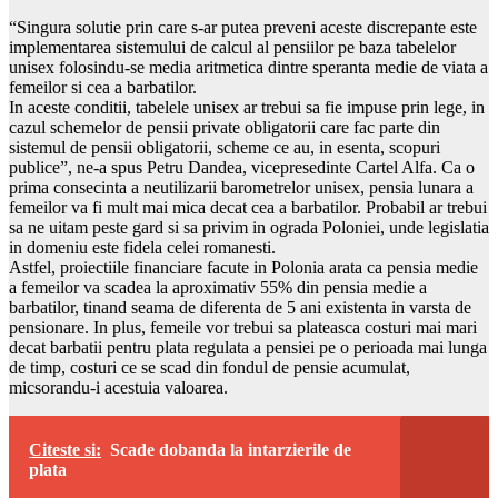
“Singura solutie prin care s-ar putea preveni aceste discrepante este
implementarea sistemului de calcul al pensiilor pe baza tabelelor
unisex folosindu-se media aritmetica dintre speranta medie de viata a
femeilor si cea a barbatilor.
In aceste conditii, tabelele unisex ar trebui sa fie impuse prin lege, in
cazul schemelor de pensii private obligatorii care fac parte din
sistemul de pensii obligatorii, scheme ce au, in esenta, scopuri
publice”, ne-a spus Petru Dandea, vicepresedinte Cartel Alfa. Ca o
prima consecinta a neutilizarii barometrelor unisex, pensia lunara a
femeilor va fi mult mai mica decat cea a barbatilor. Probabil ar trebui
sa ne uitam peste gard si sa privim in ograda Poloniei, unde legislatia
in domeniu este fidela celei romanesti.
Astfel, proiectiile financiare facute in Polonia arata ca pensia medie
a femeilor va scadea la aproximativ 55% din pensia medie a
barbatilor, tinand seama de diferenta de 5 ani existenta in varsta de
pensionare. In plus, femeile vor trebui sa plateasca costuri mai mari
decat barbatii pentru plata regulata a pensiei pe o perioada mai lunga
de timp, costuri ce se scad din fondul de pensie acumulat,
micsorandu-i acestuia valoarea.
Citeste si:
Scade dobanda la intarzierile de
plata