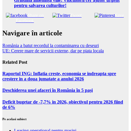
Grindina amenință viile: Viticultorii cer ajutor urgent
pentru salvarea culturilor!
Share on
Tweet
Save
Facebook
Navigare în articole
Romånia a batut recordul la contaminarea cu deseuri
UE: Cerere mare de servicii externe, dar pe piata locala
Related Post
Raportul ING: Inflatia creste, economia se indreapta spre
crestere in a doua jumatate a anului 2026
Deschiderea unei afaceri în România în 5 pași
Deficit bugetar de -7,7% in 2026, obiectivul pentru 2026 fiind
de 6%
Pe acelasi subiect
Leasing operational pentru masini