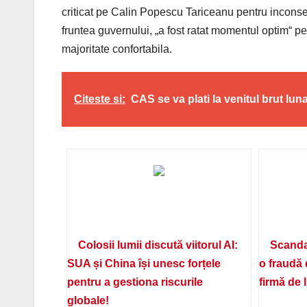
criticat pe Calin Popescu Tariceanu pentru inconsec
fruntea guvernului, „a fost ratat momentul optim“ pe
majoritate confortabila.
Citeste si:
CAS se va plati la venitul brut lun
Colosii lumii discută viitorul AI:
Scanda
SUA și China își unesc forțele
o fraudă 
pentru a gestiona riscurile
firmă de 
globale!