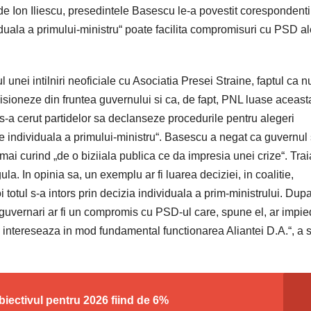
sa de Ion Iliescu, presedintele Basescu le-a povestit corespondenti
viduala a primului-ministru“ poate facilita compromisuri cu PSD a
 unei intilniri neoficiale cu Asociatia Presei Straine, faptul ca nu
sioneze din fruntea guvernului si ca, de fapt, PNL luase aceast
„s-a cerut partidelor sa declanseze procedurile pentru alegeri
zie individuala a primului-ministru“. Basescu a negat ca guvernul 
a mai curind „de o biziiala publica ce da impresia unei crize“. Tra
a. In opinia sa, un exemplu ar fi luarea deciziei, in coalitie,
i totul s-a intors prin decizia individuala a prim-ministrului. Du
 guvernari ar fi un compromis cu PSD-ul care, spune el, ar impie
a intereseaza in mod fundamental functionarea Aliantei D.A.“, a 
obiectivul pentru 2026 fiind de 6%