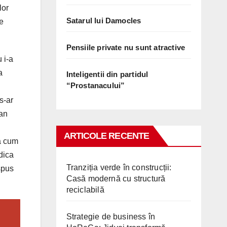
lor
Satarul lui Damocles
le
Pensiile private nu sunt atractive
 i-a
a
Inteligentii din partidul
“Prostanacului”
s-ar
ian
ARTICOLE RECENTE
pa cum
dica
Tranziția verde în construcții:
spus
Casă modernă cu structură
reciclabilă
Strategie de business în