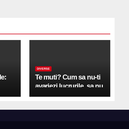
DIVERSE
le:
Te muti? Cum sa nu-ti
avariezi lucrurile, sa nu
etă
zgarii podeaua sau sa
on
te pricopsesti cu o
hernie de disc?