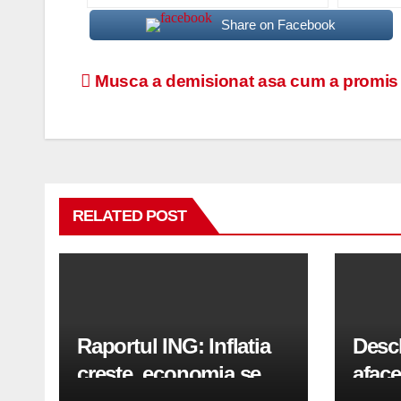
Share on Facebook
Navigare
Musca a demisionat asa cum a promis
în
articole
RELATED POST
Raportul ING: Inflatia
Desc
creste, economia se
aface