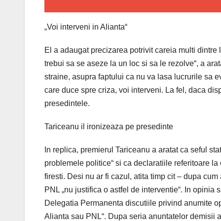
„Voi interveni in Alianta“
El a adaugat precizarea potrivit careia multi dintre l
trebui sa se aseze la un loc si sa le rezolve“, a ara
straine, asupra faptului ca nu va lasa lucrurile sa
care duce spre criza, voi interveni. La fel, daca dis
presedintele.
Tariceanu il ironizeaza pe presedinte
In replica, premierul Tariceanu a aratat ca seful sta
problemele politice“ si ca declaratiile referitoare l
firesti. Desi nu ar fi cazul, atita timp cit – dupa cum
PNL „nu justifica o astfel de interventie“. In opinia sa
Delegatia Permanenta discutiile privind anumite op
Alianta sau PNL“. Dupa seria anuntatelor demisii a