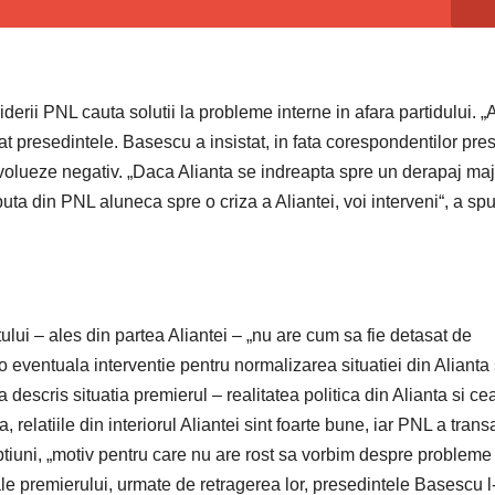
iderii PNL cauta solutii la probleme interne in afara partidului. „
tat presedintele. Basescu a insistat, in fata corespondentilor pre
 evolueze negativ. „Daca Alianta se indreapta spre un derapaj ma
puta din PNL aluneca spre o criza a Aliantei, voi interveni“, a sp
tului – ales din partea Aliantei – „nu are cum sa fie detasat de
a o eventuala interventie pentru normalizarea situatiei din Alianta 
 a descris situatia premierul – realitatea politica din Alianta si ce
, relatiile din interiorul Aliantei sint foarte bune, iar PNL a transa
tiuni, „motiv pentru care nu are rost sa vorbim despre probleme 
le premierului, urmate de retragerea lor, presedintele Basescu l