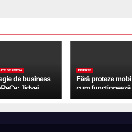
ATE DE PRESA
DIVERSE
tegie de business
Fără proteze mobi
oReCa: Jidvei
cum funcționează
formă terasele în
reabilitarea compl
e de creștere
pe implanturi All-
r-un proiect record
600 mp exteriori