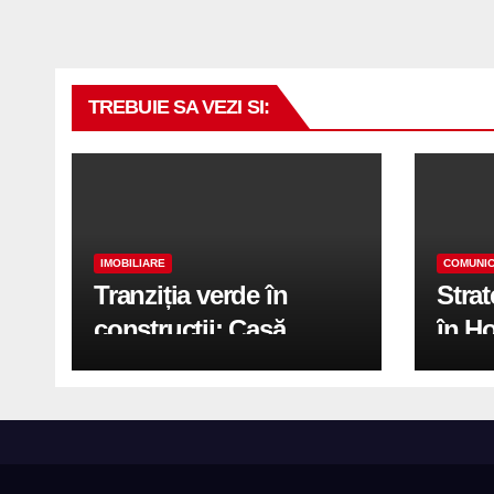
TREBUIE SA VEZI SI:
IMOBILIARE
COMUNIC
Tranziția verde în
Stra
construcții: Casă
în H
modernă cu structură
trans
reciclabilă
activ
print
de 2.