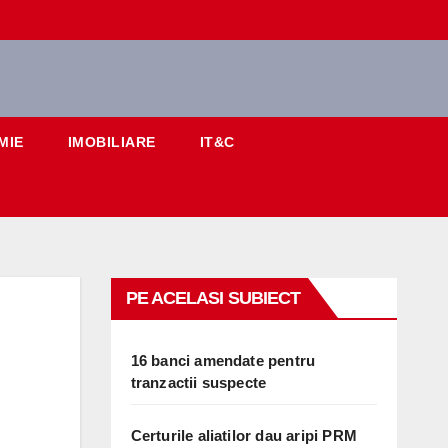
MIE
IMOBILIARE
IT&C
PE ACELASI SUBIECT
16 banci amendate pentru
tranzactii suspecte
Certurile aliatilor dau aripi PRM