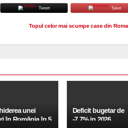
Tweet
Save
Topul celor mai scumpe case din Roma
hiderea unei
Deficit bugetar de
ri în România în 5
-7,7% in 2026,