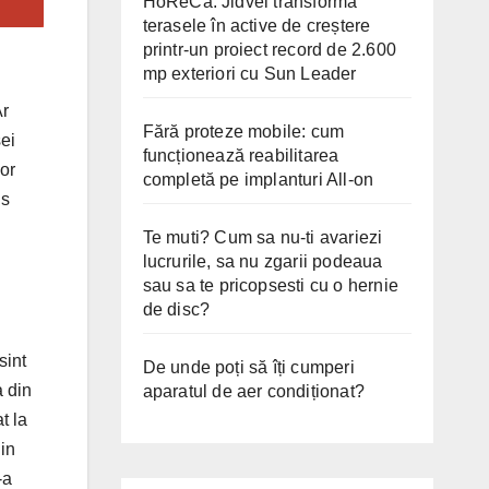
HoReCa: Jidvei transformă
terasele în active de creștere
printr-un proiect record de 2.600
mp exteriori cu Sun Leader
Ar
Fără proteze mobile: cum
sei
funcționează reabilitarea
jor
completă pe implanturi All-on
us
Te muti? Cum sa nu-ti avariezi
lucrurile, sa nu zgarii podeaua
sau sa te pricopsesti cu o hernie
de disc?
sint
De unde poți să îți cumperi
a din
aparatul de aer condiționat?
t la
in
-a