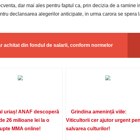
venta, dar mai ales pentru faptul ca, prin decizia de a ramine i
ntru declansarea alegerilor anticipate, in urma carora se spera l
ar achitat din fondul de salarii, conform normelor
l uriaș! ANAF descoperă
Grindina amenință viile:
de 26 milioane lei la o
Viticultorii cer ajutor urgent pe
lupte MMA online!
salvarea culturilor!