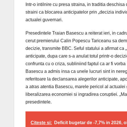
Intr-o intilnire cu presa straina, in traditia deschi
straini ca blocarea anticipatelor prin „decizia indi
actualei guvernari.
Presedintele Traian Basescu a reiterat ieri, in cadrul
cerut premierului Calin Popescu Tariceanu sa demi
decizie, transmite BBC. Seful statului a afirmat ca 
anticipate, dupa care s-a anulat totul printr-o deci
confrunta cu o criza, subliniind faptul ca ar fi vorb
Basescu a admis insa ca unele lucruri sint in neregul
referitoare la declansarea alegerilor anticipate, apo
a atras atentia Basescu, marele pericol al actualei
liberalizarea economiei si ingradirea coruptiei. „M
presedintele.
Citeste si:
Deficit bugetar de -7,7% in 2026, 