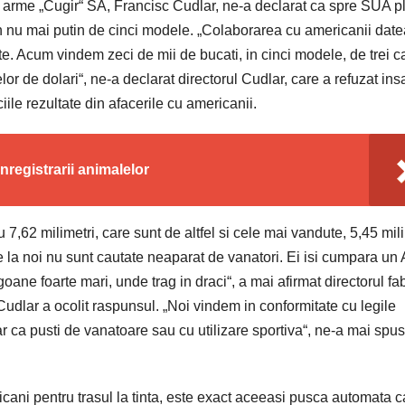
de arme „Cugir“ SA, Francisc Cudlar, ne-a declarat ca spre SUA 
n nu mai putin de cinci modele. „Colaborarea cu americanii dat
te. Acum vindem zeci de mii de bucati, in cinci modele, de trei c
elor de dolari“, ne-a declarat directorul Cudlar, care a refuzat ins
iile rezultate din afacerile cu americanii.
inregistrarii animalelor
 7,62 milimetri, care sunt de altfel si cele mai vandute, 5,45 mil
ate la noi nu sunt cautate neaparat de vanatori. Ei isi cumpara u
goane foarte mari, unde trag in draci“, a mai afirmat directorul fab
 Cudlar a ocolit raspunsul. „Noi vindem in conformitate cu legile
r ca pusti de vanatoare sau cu utilizare sportiva“, ne-a mai spus
cani pentru trasul la tinta, este exact aceeasi pusca automata c