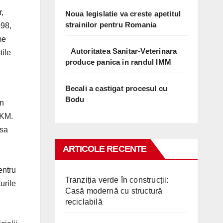
,
Noua legislatie va creste apetitul
strainilor pentru Romania
998,
me
Autoritatea Sanitar-Veterinara
tile
produce panica in randul IMM
Becali a castigat procesul cu
Bodu
in
AKM.
 sa
ARTICOLE RECENTE
entru
Tranziția verde în construcții:
urile
Casă modernă cu structură
reciclabilă