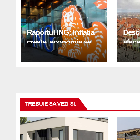
Raportul ING: Inflatia
Desc
creste, economia se
aface
indreapta spre crestere
pași
in a doua jumatate a
anului 2026
TREBUIE SA VEZI SI: