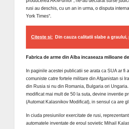
producerea AKM-urilor“, ne-au declarat surse judici
rusi au deschis, cu un an in urma, o disputa interna
York Times“.
Citeste si:
Din cauza calitatii slabe a graulu
Fabrica de arme din Alba incaseaza milioane de
In paginile acestei publicatii se arata ca SUA ar fi 
comuniste catre fortele militare din Afganistan si Ir
din Rusia si nu din Romania, Bulgaria ori Ungaria. 
modificat mai mult de 50 la suta, devine inventie
(Automat Kalasnikov Modificat), in sensul ca are gl
In ciuda presiunilor exercitate de rusi, reprezentan
automatele inventate de eroul sovietic Mihail Kalasn