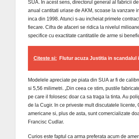
SUA. In acest sens, directorul general al fabricii 
anual cantitati uriase de AKM, scoase la vanzare i
inca din 1998. Atunci s-au incheiat primele contrac
fiecare. Cifra de afaceri se ridica la nivelul milioan
specifice cu exactitate cantitatile de arme si benefic
Citeste si:
Flutur acuza Justitia in scandalul 
Modelele apreciate pe piata din SUA ar fi de calibru
si 5,56 milimetri. „Din ceea ce stim, pustile fabric
pe care il folosesc doar ca sa traga la tinta. Au poli
de la Cugir. In ce priveste mult discutatele licente,
americane si, plus de asta, sunt comercializate doa
Francisc Cudlar.
Curios este faptul ca arma preferata acum de ameri