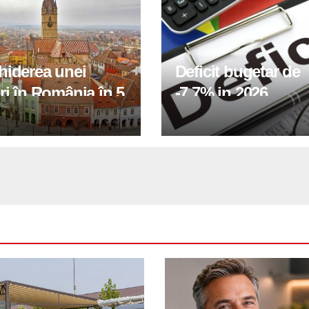
hiderea unei
Deficit bugetar de
ri în România în 5
-7,7% in 2026,
obiectivul pentru 
fiind de 6%