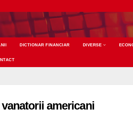
NII
DICTIONAR FINANCIAR
DIVERSE
ECON
NTACT
vanatorii americani