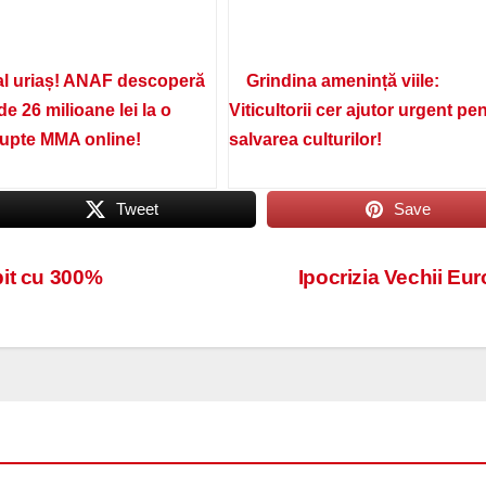
l uriaș! ANAF descoperă
Grindina amenință viile:
de 26 milioane lei la o
Viticultorii cer ajutor urgent pe
lupte MMA online!
salvarea culturilor!
Tweet
Save
pit cu 300%
Ipocrizia Vechii Eu