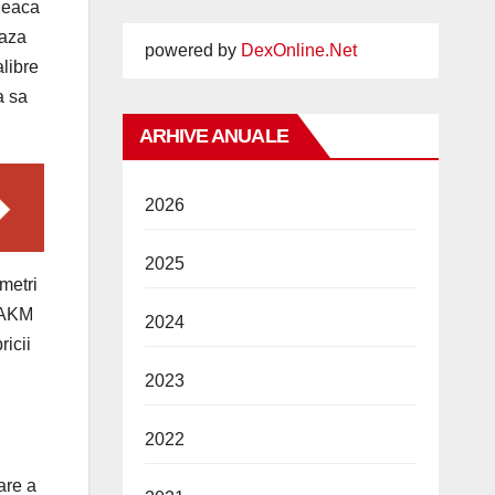
pleaca
eaza
powered by
DexOnline.Net
alibre
a sa
ARHIVE ANUALE
2026
2025
imetri
n AKM
2024
ricii
2023
2022
are a