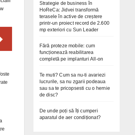
cialii
Strategie de business în
ew
HoReCa: Jidvei transformă
terasele în active de creștere
printr-un proiect record de 2.600
mp exteriori cu Sun Leader
Fără proteze mobile: cum
funcționează reabilitarea
completă pe implanturi All-on
foste
Te muti? Cum sa nu-ti avariezi
lucrurile, sa nu zgarii podeaua
rate
sau sa te pricopsesti cu o hernie
de disc?
De unde poți să îți cumperi
aparatul de aer condiționat?
ta
tre