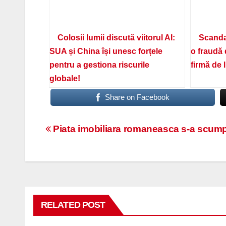
Colosii lumii discută viitorul AI:
Scanda
SUA și China își unesc forțele
o fraudă 
pentru a gestiona riscurile
firmă de 
globale!
Share on Facebook
Navigare
Piata imobiliara romaneasca s-a scum
în
articole
RELATED POST