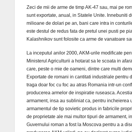
Zeci de mii de arme de timp AK-47 sau, mai pe ro
sunt exportate, anual, in Statele Unite. Innebuniti
milioane de dolari pe an, bani care intra in conturile
este destul de redus fata de pretul unei pusti pe pia
Kalashnikov sunt folosite ca arme de vanatoare sau 
La inceputul anilor 2000, AKM-urile modificate pent
Ministerul Agriculturii a hotarat sa le scoata in afar
care, peste o mie de oameni, dintre care multi dem
Exportate de romani in cantitati industriale pentru 
traga doar foc cu foc au atras Romania intr-un confli
producerea armelor de inspiratie ruseasca. Acestia
armament, insa au subliniat ca, pentru incheierea u
armamentul de tip sovietic produs in fabricile propri
de proprietate ale mai multor tipuri de armament, in
Guvernului roman a fost la Moscova pentru a a disc