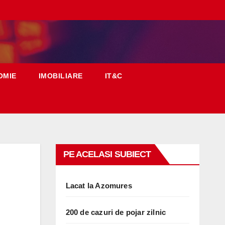
OMIE
IMOBILIARE
IT&C
PE ACELASI SUBIECT
Lacat la Azomures
200 de cazuri de pojar zilnic