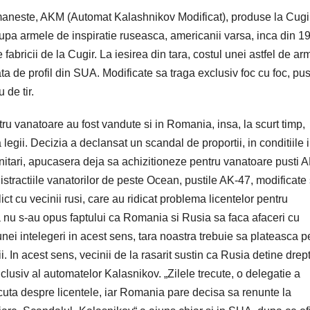
maneste, AKM (Automat Kalashnikov Modificat), produse la Cugir
 dupa armele de inspiratie ruseasca, americanii varsa, inca din 1
 fabricii de la Cugir. La iesirea din tara, costul unei astfel de ar
ta de profil din SUA. Modificate sa traga exclusiv foc cu foc, pus
de tir.
ru vanatoare au fost vandute si in Romania, insa, la scurt timp,
a legii. Decizia a declansat un scandal de proportii, in conditiile 
nitari, apucasera deja sa achizitioneze pentru vanatoare pusti 
distractiile vanatorilor de peste Ocean, pustile AK-47, modificate
ct cu vecinii rusi, care au ridicat problema licentelor pentru
 nu s-au opus faptului ca Romania si Rusia sa faca afaceri cu
nei intelegeri in acest sens, tara noastra trebuie sa plateasca p
i. In acest sens, vecinii de la rasarit sustin ca Rusia detine drept
clusiv al automatelor Kalasnikov. „Zilele trecute, o delegatie a
uta despre licentele, iar Romania pare decisa sa renunte la