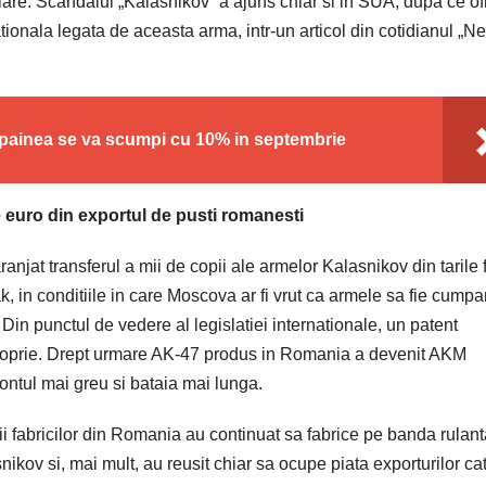
are. Scandalul „Kalasnikov“ a ajuns chiar si in SUA, dupa ce ofi
tionala legata de aceasta arma, intr-un articol din cotidianul „N
i, painea se va scumpi cu 10% in septembrie
 euro din exportul de pusti romanesti
aranjat transferul a mii de copii ale armelor Kalasnikov din tarile 
ak, in conditiile in care Moscova ar fi vrut ca armele sa fie cumpa
Din punctul de vedere al legislatiei internationale, un patent
 proprie. Drept urmare AK-47 produs in Romania a devenit AKM
ontul mai greu si bataia mai lunga.
tii fabricilor din Romania au continuat sa fabrice pe banda rulan
ikov si, mai mult, au reusit chiar sa ocupe piata exporturilor ca