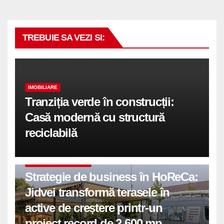
TREBUIE SA VEZI SI:
IMOBILIARE
Tranziția verde în construcții:
Casă modernă cu structură
reciclabilă
COMUNICATE DE PRESA
Strategie de business în HoReCa:
Jidvei transformă terasele în
active de creștere printr-un
proiect record de 2.600 mp