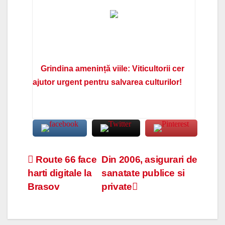
Grindina amenință viile: Viticultorii cer
ajutor urgent pentru salvarea culturilor!
Navigare
Route 66 face
Din 2006, asigurari de
harti digitale la
sanatate publice si
în
Brasov
private
articole