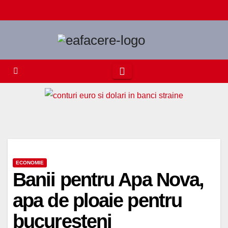
Skip
to
content
ECONOMIE
Banii pentru Apa Nova,
apa de ploaie pentru
bucuresteni