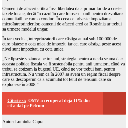
Oamenii de afaceri critica însa libertatea data primarilor de a creste
taxele locale, decât în cazul în care folosesc banii pentru dezvoltarea
comunitatii pe care o conduc. În ceea ce priveste impozitarea
microîntreprinderilor, oamenii de afaceri cred ca România ar trebui
sa urmeze modelul ungar.
În tara vecina, întreprinzatorii care câstiga anual sub 100.000 de
euro platesc o cota mica de impozit, iar cei care câstiga peste acest
nivel sunt impozitati cu cota unica.
„Ne lipseste viziunea pe trei ani, strategia pentru a ne da seama daca
aceasta politica fiscala va fi sustenabila pentru anii urmatori, când va
trebui sa cotizam la bugetul UE, când ne vor trebui bani pentru
infrastructura. Nu vrem ca în 2007 sa avem un regim fiscal despre
care sa descoperim ca a acumulat tot felul de tensiuni care sa
explodeze în 2008.”
Citeste si:
OMV a recuperat deja 11% din
cit a dat pe Petrom
Autor: Luminita Capra