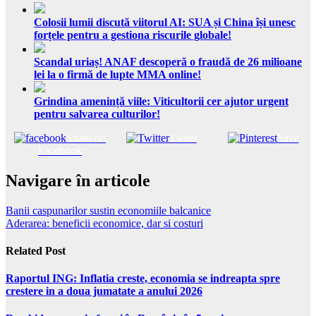
Colosii lumii discută viitorul AI: SUA și China își unesc
forțele pentru a gestiona riscurile globale!
Scandal uriaș! ANAF descoperă o fraudă de 26 milioane
lei la o firmă de lupte MMA online!
Grindina amenință viile: Viticultorii cer ajutor urgent
pentru salvarea culturilor!
Share on
Tweet
Save
Facebook
Navigare în articole
Banii caspunarilor sustin economiile balcanice
Aderarea: beneficii economice, dar si costuri
Related Post
Raportul ING: Inflatia creste, economia se indreapta spre
crestere in a doua jumatate a anului 2026