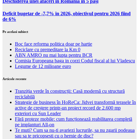
Deschiderea unei afaceri în România în 5 pași
Deficit bugetar de -7,7% in 2026, obiectivul pentru 2026 fiind
de 6%
Pe acelasi subiect
Boc face reforma politica doar pe hartie
Reciclare cu premeditare la Km 0
ABN AMRO nu mai lupta pentru BCR
Comisia Europeana baga in corzi Codul fiscal al lui Vladescu
Legume de 12 milioane euro
Articole recente
Tranziția verde în construcții: Casă modernă cu structură
reciclabilă
Strategie de business în HoReCa: Jidvei transformă terasele în
active de creștere printr-un proiect record de 2.600 mp
exteriori cu Sun Leader
Fără proteze mobile: cum funcționează reabilitarea completă
pe implanturi All-on
Te muti? Cum sa nu-ti avariezi lucrurile, sa nu zgarii podeaua
sau sa te pricopsesti cu o hernie de disc?