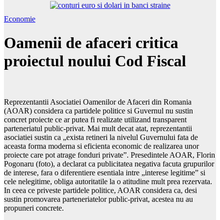
Economie
Oamenii de afaceri critica
proiectul noului Cod Fiscal
Reprezentantii Asociatiei Oamenilor de Afaceri din Romania
(AOAR) considera ca partidele politice si Guvernul nu sustin
concret proiecte ce ar putea fi realizate utilizand transparent
parteneriatul public-privat. Mai mult decat atat, reprezentantii
asociatiei sustin ca „exista retineri la nivelul Guvernului fata de
aceasta forma moderna si eficienta economic de realizarea unor
proiecte care pot atrage fonduri private”. Presedintele AOAR, Florin
Pogonaru (foto), a declarat ca publicitatea negativa facuta grupurilor
de interese, fara o diferentiere esentiala intre „interese legitime” si
cele nelegitime, obliga autoritatile la o atitudine mult prea rezervata.
In ceea ce priveste partidele politice, AOAR considera ca, desi
sustin promovarea parteneriatelor public-privat, acestea nu au
propuneri concrete.