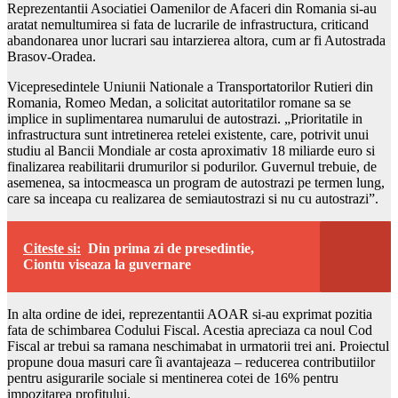
Reprezentantii Asociatiei Oamenilor de Afaceri din Romania si-au
aratat nemultumirea si fata de lucrarile de infrastructura, criticand
abandonarea unor lucrari sau intarzierea altora, cum ar fi Autostrada
Brasov-Oradea.
Vicepresedintele Uniunii Nationale a Transportatorilor Rutieri din
Romania, Romeo Medan, a solicitat autoritatilor romane sa se
implice in suplimentarea numarului de autostrazi. „Prioritatile in
infrastructura sunt intretinerea retelei existente, care, potrivit unui
studiu al Bancii Mondiale ar costa aproximativ 18 miliarde euro si
finalizarea reabilitarii drumurilor si podurilor. Guvernul trebuie, de
asemenea, sa intocmeasca un program de autostrazi pe termen lung,
care sa inceapa cu realizarea de semiautostrazi si nu cu autostrazi”.
Citeste si:
Din prima zi de presedintie,
Ciontu viseaza la guvernare
In alta ordine de idei, reprezentantii AOAR si-au exprimat pozitia
fata de schimbarea Codului Fiscal. Acestia apreciaza ca noul Cod
Fiscal ar trebui sa ramana neschimabat in urmatorii trei ani. Proiectul
propune doua masuri care îi avantajeaza – reducerea contributiilor
pentru asigurarile sociale si mentinerea cotei de 16% pentru
impozitarea profitului.