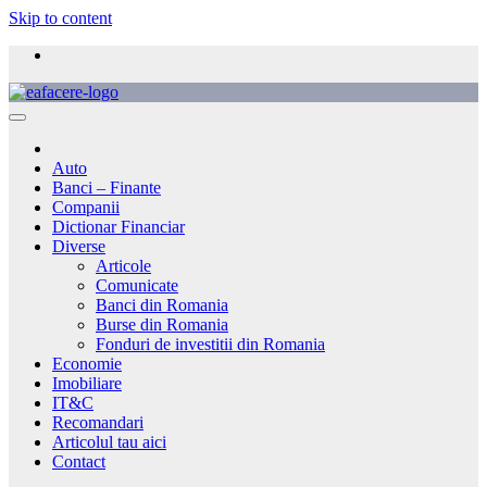
Skip to content
Auto
Banci – Finante
Companii
Dictionar Financiar
Diverse
Articole
Comunicate
Banci din Romania
Burse din Romania
Fonduri de investitii din Romania
Economie
Imobiliare
IT&C
Recomandari
Articolul tau aici
Contact