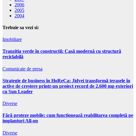
2006
2005
2004
Trebuie sa vezi si:
Imobiliare
Tranziția verde în construcții: Casă modernă cu structură
reciclabilă
Comunicate de presa
Strategie de business în HoReCa: Jidvei transformă terasele în
active de creștere printr-un proiect record de 2.600 mp exteriori
cu Sun Leader
Diverse
Fără proteze mobile: cum funcționează reabilitarea completă pe
implanturi All-on
Diverse