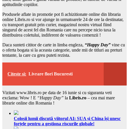
aptitudinile copiilor.
Produsele aflate in promotie pot fi achizitionate online din libraria
online Libris.ro si vor ajunge in urmatoarele 24 de ore la destinatar,
cu transport gratuit prin curier, magazinul nostru virtual fiind
singurul de acest fel din Romania care nu percepe nicio taxa la
distribuirea coletului, indiferent de valoarea comenzii !
Daca sunteti cititor de carte in limba engleza,
“Happy Day”
vine cu
o oferta bogata si la aceasta categorie, unde mii de titluri au preturi
tentante, la care cu greu puteti rezista.
Citeste si:
Livrare flori Bucuresti
Vizitati www.libris.ro pe data de 16 iunie si cu siguranta veti
exclama: Wow ! E
“Happy Day”
la
Libris.ro
– cea mai mare
librarie online din Romania !
Colosii lumii discută viitorul AI: SUA și China își unesc
forțele pentru a gestiona riscurile globale!