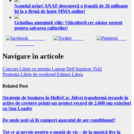
Scandal uriaș! ANAF descoperă o fraudă de 26 milioane
lei la o firmă de lupte MMA online!
Grindina amenință viile: Viticultorii cer ajutor urgent
pentru salvarea culturilor!
Share on
Tweet
Save
Facebook
Navigare în articole
Concurs Libris cu premiu Laptop Dell Inspiron 3542
Promotia Libris de weekend Editura Litera
Related Post
Strategie de business în HoReCa: Jidvei transformă terasele în
active de creștere printr-un proiect record de 2.600 mp exteriori
cu Sun Leader
De unde poți să îți cumperi aparatul de aer condiționat?
Tot ce ai nevoie pentru o nuntă de vis – de la muzică live la