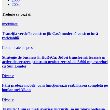
2005
2004
Trebuie sa vezi si:
Imobiliare
Tranziția verde în construcții: Casă modernă cu structură
reciclabilă
Comunicate de presa
Strategie de business în HoReCa: Jidvei transformă terasele în
active de creștere printr-un proiect record de 2.600 mp exteriori
cu Sun Leader
Diverse
Fără proteze mobile: cum funcționează reabilitarea completă pe
implanturi All-on
Diverse
Te muti? Cum sa nu-ti avariezi lucrurile, sa nu zgarii podeaua