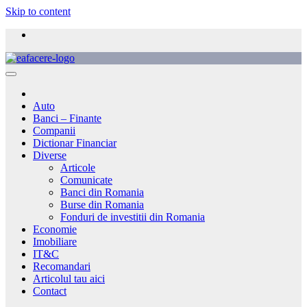
Skip to content
Auto
Banci – Finante
Companii
Dictionar Financiar
Diverse
Articole
Comunicate
Banci din Romania
Burse din Romania
Fonduri de investitii din Romania
Economie
Imobiliare
IT&C
Recomandari
Articolul tau aici
Contact