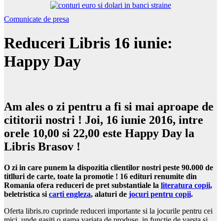
Comunicate de presa
Reduceri Libris 16 iunie:
Happy Day
Am ales o zi pentru a fi si mai aproape de
cititorii nostri ! Joi, 16 iunie 2016, intre
orele 10,00 si 22,00 este Happy Day la
Libris Brasov !
O zi in care punem la dispozitia clientilor nostri peste 90.000 de
titlluri de carte, toate la promotie ! 16 edituri renumite din
Romania ofera reduceri de pret substantiale la
literatura copii
,
beletristica si
carti engleza
, alaturi de
jocuri pentru copii
.
Oferta libris.ro cuprinde reduceri importante si la jocurile pentru cei
mici, unde gasiti o gama variata de produse, in functie de varsta si