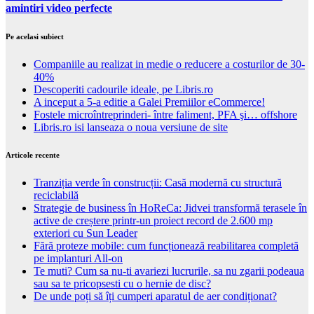
amintiri video perfecte
Pe acelasi subiect
Companiile au realizat in medie o reducere a costurilor de 30-
40%
Descoperiti cadourile ideale, pe Libris.ro
A inceput a 5-a editie a Galei Premiilor eCommerce!
Fostele microîntreprinderi- între faliment, PFA şi… offshore
Libris.ro isi lanseaza o noua versiune de site
Articole recente
Tranziția verde în construcții: Casă modernă cu structură
reciclabilă
Strategie de business în HoReCa: Jidvei transformă terasele în
active de creștere printr-un proiect record de 2.600 mp
exteriori cu Sun Leader
Fără proteze mobile: cum funcționează reabilitarea completă
pe implanturi All-on
Te muti? Cum sa nu-ti avariezi lucrurile, sa nu zgarii podeaua
sau sa te pricopsesti cu o hernie de disc?
De unde poți să îți cumperi aparatul de aer condiționat?