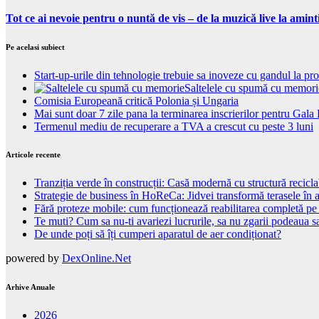
Tot ce ai nevoie pentru o nuntă de vis – de la muzică live la amint
Pe acelasi subiect
Start-up-urile din tehnologie trebuie sa inoveze cu gandul la pro
Saltelele cu spumă cu memorie:
Comisia Europeană critică Polonia și Ungaria
Mai sunt doar 7 zile pana la terminarea inscrierilor pentru Ga
Termenul mediu de recuperare a TVA a crescut cu peste 3 luni
Articole recente
Tranziția verde în construcții: Casă modernă cu structură recicla
Strategie de business în HoReCa: Jidvei transformă terasele în a
Fără proteze mobile: cum funcționează reabilitarea completă pe
Te muti? Cum sa nu-ti avariezi lucrurile, sa nu zgarii podeaua sa
De unde poți să îți cumperi aparatul de aer condiționat?
powered by
DexOnline.Net
Arhive Anuale
2026