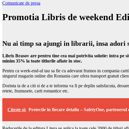
Comunicate de presa
Promotia Libris de weekend Edi
Nu ai timp sa ajungi in librarii, insa adori
Libris Brasov are pentru tine cea mai potrivita solutie: intra pe s
minim 35% la toate titlurile aflate in stoc.
Pentru ca week-end-ul tau sa fie cu adevarat frumos in compania cartilor
singurul magazin online din Romania care ofera transport gratuit client
Dorinta ta de a citi si de a te informa va fi pe deplin satisfacuta, deoare
retete, frumusete, carti romantice etc.
Citeste si:
Protectie in fiecare detaliu – SafetyOne, partenerul
Reducerile de la editura Litera se aplica la toate cele 2000 de titluri afl