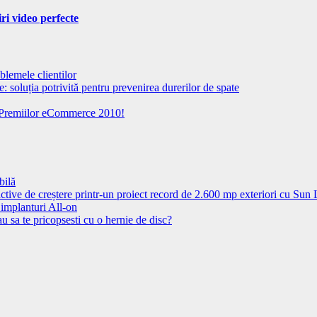
iri video perfecte
blemele clientilor
 soluția potrivită pentru prevenirea durerilor de spate
la Premiilor eCommerce 2010!
bilă
ctive de creștere printr-un proiect record de 2.600 mp exteriori cu Sun
 implanturi All-on
u sa te pricopsesti cu o hernie de disc?