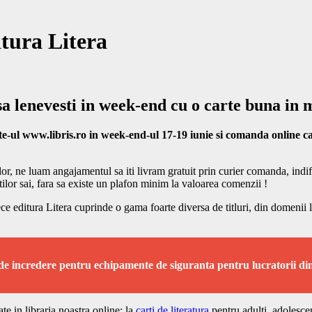
tura Litera
 sa lenevesti in week-end cu o carte buna in
ite-ul www.libris.ro in week-end-ul 17-19 iunie si comanda online car
, ne luam angajamentul sa iti livram gratuit prin curier comanda, indiferen
ilor sai, fara sa existe un plafon minim la valoarea comenzii !
ce editura Litera cuprinde o gama foarte diversa de titluri, din domenii la 
 de incredere pentru echipamente de siguranta pentru lucratorii din 
ate in libraria noastra online: la
carti de literatura
pentru adulti, adolescen