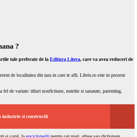
 mana ?
tile tale preferate de la
Editura Litera
, care va avea reduceri de
t de localitatea din tara in care te afli. Libris.ro este in prezent
fel de variate: titluri nonfictiune, nutritie si sanatate, parenting,
industrie si constructii
ti si copii, la
enciclopedii
pentru cei mari, atlase sau dictionare.