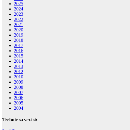
2025
2024
2023
2022
2021
2020
2019
2018
2017
2016
2015
2014
2013
2012
2010
2009
2008
2007
2006
2005
2004
Trebuie sa vezi si: