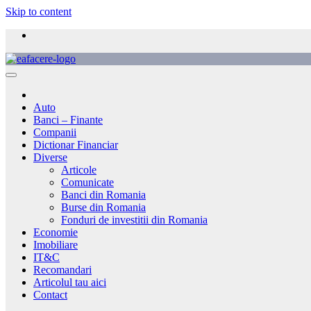
Skip to content
Auto
Banci – Finante
Companii
Dictionar Financiar
Diverse
Articole
Comunicate
Banci din Romania
Burse din Romania
Fonduri de investitii din Romania
Economie
Imobiliare
IT&C
Recomandari
Articolul tau aici
Contact