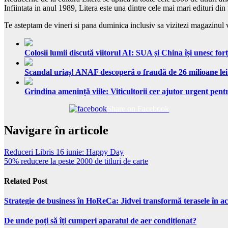
Infiintata in anul 1989, Litera este una dintre cele mai mari edituri din
Te asteptam de vineri si pana duminica inclusiv sa vizitezi magazinul virt
Colosii lumii discută viitorul AI: SUA și China își unesc forț
Scandal uriaș! ANAF descoperă o fraudă de 26 milioane lei
Grindina amenință viile: Viticultorii cer ajutor urgent pentr
Share on Facebook
Navigare în articole
Reduceri Libris 16 iunie: Happy Day
50% reducere la peste 2000 de titluri de carte
Related Post
Strategie de business în HoReCa: Jidvei transformă terasele în ac
De unde poți să îți cumperi aparatul de aer condiționat?