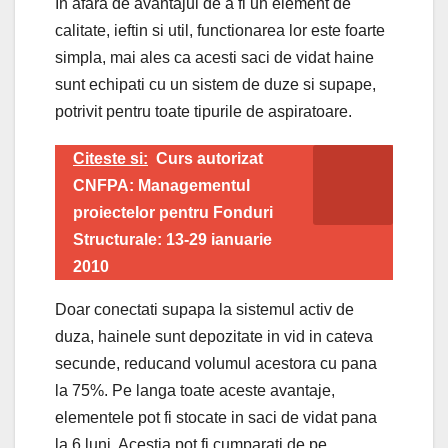
In afara de avantajul de a fi un element de
calitate, ieftin si util, functionarea lor este foarte
simpla, mai ales ca acesti saci de vidat haine
sunt echipati cu un sistem de duze si supape,
potrivit pentru toate tipurile de aspiratoare.
Citeste si:
Curs autorizat
CNFPA: Managementul
proiectelor pentru Fonduri
Structurale: 13-29 ianuarie
2010
Doar conectati supapa la sistemul activ de
duza, hainele sunt depozitate in vid in cateva
secunde, reducand volumul acestora cu pana
la 75%. Pe langa toate aceste avantaje,
elementele pot fi stocate in saci de vidat pana
la 6 luni. Acestia pot fi cumparati de pe