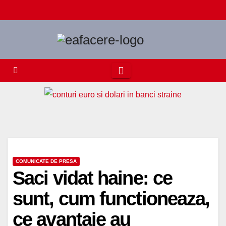
Skip
to
content
COMUNICATE DE PRESA
Saci vidat haine: ce
sunt, cum functioneaza,
ce avantaje au