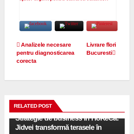
Navigare
Analizele necesare
Livrare flori
pentru diagnosticarea
Bucuresti
în
corecta
articole
RELATED POST
Strategie de business în HoReCa:
Jidvei transformă terasele în