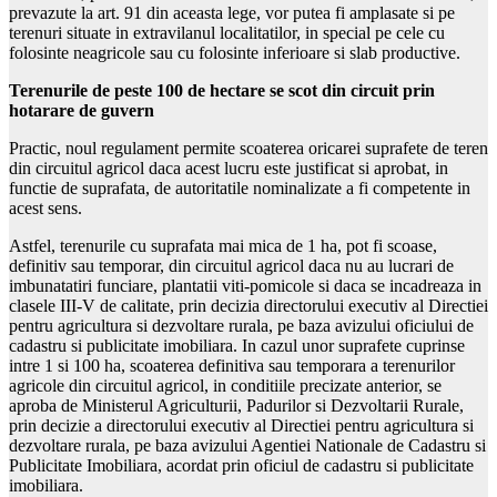
prevazute la art. 91 din aceasta lege, vor putea fi amplasate si pe
terenuri situate in extravilanul localitatilor, in special pe cele cu
folosinte neagricole sau cu folosinte inferioare si slab productive.
Terenurile de peste 100 de hectare se scot din circuit prin
hotarare de guvern
Practic, noul regulament permite scoaterea oricarei suprafete de teren
din circuitul agricol daca acest lucru este justificat si aprobat, in
functie de suprafata, de autoritatile nominalizate a fi competente in
acest sens.
Astfel, terenurile cu suprafata mai mica de 1 ha, pot fi scoase,
definitiv sau temporar, din circuitul agricol daca nu au lucrari de
imbunatatiri funciare, plantatii viti-pomicole si daca se incadreaza in
clasele III-V de calitate, prin decizia directorului executiv al Directiei
pentru agricultura si dezvoltare rurala, pe baza avizului oficiului de
cadastru si publicitate imobiliara. In cazul unor suprafete cuprinse
intre 1 si 100 ha, scoaterea definitiva sau temporara a terenurilor
agricole din circuitul agricol, in conditiile precizate anterior, se
aproba de Ministerul Agriculturii, Padurilor si Dezvoltarii Rurale,
prin decizie a directorului executiv al Directiei pentru agricultura si
dezvoltare rurala, pe baza avizului Agentiei Nationale de Cadastru si
Publicitate Imobiliara, acordat prin oficiul de cadastru si publicitate
imobiliara.