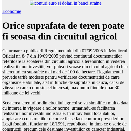
Economie
Orice suprafata de teren poate
fi scoasa din circuitul agricol
Ca urmare a publicarii Regulamentului din 07/09/2005 in Monitorul
Oficial nr. 847 din 19/09/2005 privind continutul documentatiilor
referitoare la scoaterea din circuitul agricol a terenurilor, in vederea
realizarii unor investitii, vor putea fi scoase din circuitul agricol chiar
si terenuri cu suprafete mai mari de 100 de hectare. Regulamentul
prevede tarife modeste pentru verificarea documentatiei de catre
organismele abilitate, atat in functie de suprafata in cauza, cat si de
viteza pe care o doreste cel interesat, maximum fiind de doar 30
milioane de lei vechi.
Scoaterea terenurilor din circuitul agricol se va simplifica mult o data
cu intrarea in vigoare a noilor norme, urmarindu-se facilitarea
realizarii unor investitii industriale. In intravilanul localitatilor,
amplasarea constructiilor de orice fel se face conform prevederilor
Legii fondului funciar nr. 18/1991, republicata, in timp ce o serie de
constructii, precum cele destinate investitiilor cu caracter industrial,