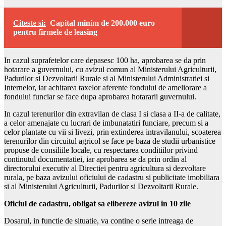
Citeste si:
Capital minim de 200.000 euro
pentru firmele de leasing
In cazul suprafetelor care depasesc 100 ha, aprobarea se da prin
hotarare a guvernului, cu avizul comun al Ministerului Agriculturii,
Padurilor si Dezvoltarii Rurale si al Ministerului Administratiei si
Internelor, iar achitarea taxelor aferente fondului de ameliorare a
fondului funciar se face dupa aprobarea hotararii guvernului.
In cazul terenurilor din extravilan de clasa I si clasa a II-a de calitate,
a celor amenajate cu lucrari de imbunatatiri funciare, precum si a
celor plantate cu vii si livezi, prin extinderea intravilanului, scoaterea
terenurilor din circuitul agricol se face pe baza de studii urbanistice
propuse de consiliile locale, cu respectarea conditiilor privind
continutul documentatiei, iar aprobarea se da prin ordin al
directorului executiv al Directiei pentru agricultura si dezvoltare
rurala, pe baza avizului oficiului de cadastru si publicitate imobiliara
si al Ministerului Agriculturii, Padurilor si Dezvoltarii Rurale.
Oficiul de cadastru, obligat sa elibereze avizul in 10 zile
Dosarul, in functie de situatie, va contine o serie intreaga de