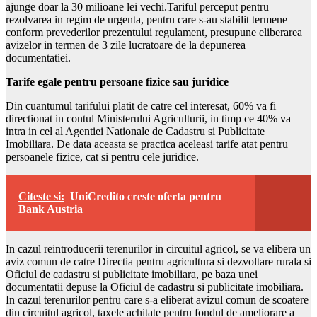
ajunge doar la 30 milioane lei vechi.Tariful perceput pentru
rezolvarea in regim de urgenta, pentru care s-au stabilit termene
conform prevederilor prezentului regulament, presupune eliberarea
avizelor in termen de 3 zile lucratoare de la depunerea
documentatiei.
Tarife egale pentru persoane fizice sau juridice
Din cuantumul tarifului platit de catre cel interesat, 60% va fi
directionat in contul Ministerului Agriculturii, in timp ce 40% va
intra in cel al Agentiei Nationale de Cadastru si Publicitate
Imobiliara. De data aceasta se practica aceleasi tarife atat pentru
persoanele fizice, cat si pentru cele juridice.
Citeste si:
UniCredito creste oferta pentru
Bank Austria
In cazul reintroducerii terenurilor in circuitul agricol, se va elibera un
aviz comun de catre Directia pentru agricultura si dezvoltare rurala si
Oficiul de cadastru si publicitate imobiliara, pe baza unei
documentatii depuse la Oficiul de cadastru si publicitate imobiliara.
In cazul terenurilor pentru care s-a eliberat avizul comun de scoatere
din circuitul agricol, taxele achitate pentru fondul de ameliorare a