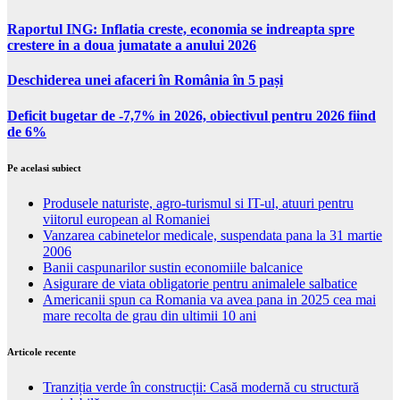
Raportul ING: Inflatia creste, economia se indreapta spre
crestere in a doua jumatate a anului 2026
Deschiderea unei afaceri în România în 5 pași
Deficit bugetar de -7,7% in 2026, obiectivul pentru 2026 fiind
de 6%
Pe acelasi subiect
Produsele naturiste, agro-turismul si IT-ul, atuuri pentru
viitorul european al Romaniei
Vanzarea cabinetelor medicale, suspendata pana la 31 martie
2006
Banii caspunarilor sustin economiile balcanice
Asigurare de viata obligatorie pentru animalele salbatice
Americanii spun ca Romania va avea pana in 2025 cea mai
mare recolta de grau din ultimii 10 ani
Articole recente
Tranziția verde în construcții: Casă modernă cu structură