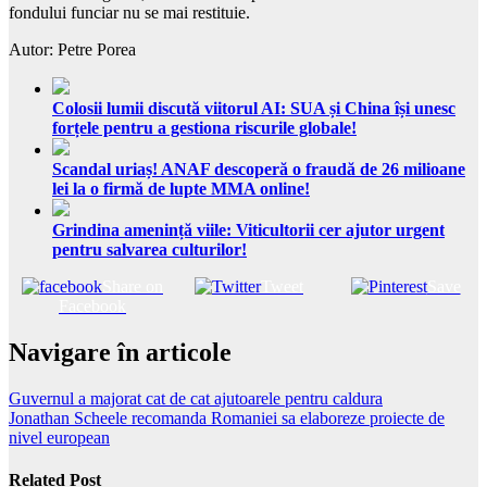
fondului funciar nu se mai restituie.
Autor: Petre Porea
Colosii lumii discută viitorul AI: SUA și China își unesc
forțele pentru a gestiona riscurile globale!
Scandal uriaș! ANAF descoperă o fraudă de 26 milioane
lei la o firmă de lupte MMA online!
Grindina amenință viile: Viticultorii cer ajutor urgent
pentru salvarea culturilor!
Share on
Tweet
Save
Facebook
Navigare în articole
Guvernul a majorat cat de cat ajutoarele pentru caldura
Jonathan Scheele recomanda Romaniei sa elaboreze proiecte de
nivel european
Related Post