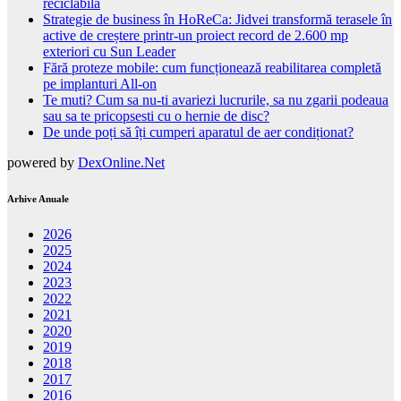
reciclabilă
Strategie de business în HoReCa: Jidvei transformă terasele în
active de creștere printr-un proiect record de 2.600 mp
exteriori cu Sun Leader
Fără proteze mobile: cum funcționează reabilitarea completă
pe implanturi All-on
Te muti? Cum sa nu-ti avariezi lucrurile, sa nu zgarii podeaua
sau sa te pricopsesti cu o hernie de disc?
De unde poți să îți cumperi aparatul de aer condiționat?
powered by
DexOnline.Net
Arhive Anuale
2026
2025
2024
2023
2022
2021
2020
2019
2018
2017
2016