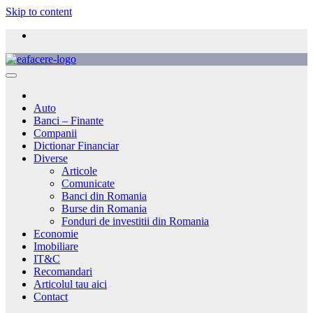
Skip to content
Auto
Banci – Finante
Companii
Dictionar Financiar
Diverse
Articole
Comunicate
Banci din Romania
Burse din Romania
Fonduri de investitii din Romania
Economie
Imobiliare
IT&C
Recomandari
Articolul tau aici
Contact