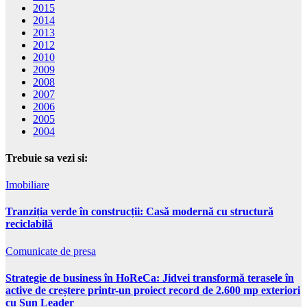
2015
2014
2013
2012
2010
2009
2008
2007
2006
2005
2004
Trebuie sa vezi si:
Imobiliare
Tranziția verde în construcții: Casă modernă cu structură
reciclabilă
Comunicate de presa
Strategie de business în HoReCa: Jidvei transformă terasele în
active de creștere printr-un proiect record de 2.600 mp exteriori
cu Sun Leader