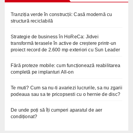
Tranziția verde în construcții: Casă modernă cu
structură reciclabilă
Strategie de business în HoReCa: Jidvei
transformă terasele în active de creștere printr-un
proiect record de 2.600 mp exteriori cu Sun Leader
Fără proteze mobile: cum funcționează reabilitarea
completă pe implanturi All-on
Te muti? Cum sa nu-ti avariezi lucrurile, sa nu zgarii
podeaua sau sa te pricopsesti cu o hernie de disc?
De unde poți să îți cumperi aparatul de aer
condiționat?