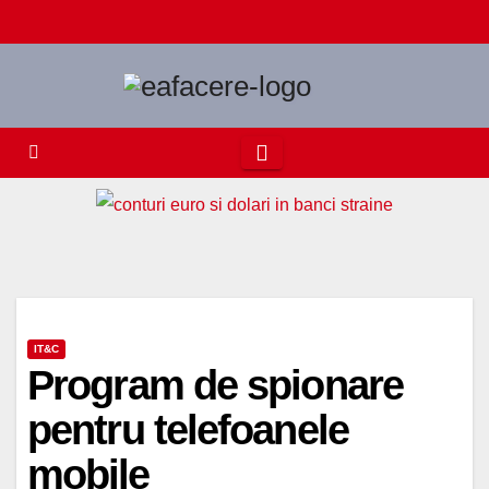
Skip
to
content
IT&C
Program de spionare
pentru telefoanele
mobile