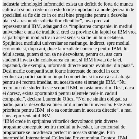
industria tehnologiei informatiei exista un deficit de forta de munca
calificata si noi credem ca este foarte important ca noile generatii de
specialisti sa fie din ce in ce mai bine pregatite pentru a dezvolta
piata si a raspunde solicitarilor clientilor”, ne-a precizat
reprezentantul IBM, adaugand ca “implicarea companiei in mediul
universitar e una de traditie si cred ca provine din faptul ca IBM vrea
sa participe in mod activ in acest sens si sa fie un bun cetatean.
Sprijinirea mediului universitar se rasfrange, indirect, spre mediul
economic si, dupa ani, duce la rezultate concrete pentru IBM. In
felul acesta, putem si noi sa ne dezvoltam, pentru ca, asa cum
studentii invata din colaborarea cu noi, si IBM invata de la ei,
capatand, de exemplu, informatii directe asupra evolutiei din piata”.
Desi marile companii sunt foarte interesate de modul in care
evolueaza participantii in timpul competitiei si incearca sa-i atraga
pentru a-i recruta imediat, nu aceasta este si strategia IBM. “Nu
recrutarea de studenti este scopul IBM, nu asta urmarim. Desi, daca
ei doresc, exista oportunitati pentru talentele reale in cadrul
companiei”, declara Laurentiu Oftez. “Noi ne simtim obligati sa
participam la dezvoltarea tinerilor din mediul universitar. Este zona
prioritara pentru IBM, si o sa continuam in aceasta directie”, a mai
spus reprezentantul IBM.
“IBM crede in sprijinirea viitorilor dezvoltatori prin diverse
programe concepute pentru mediul universitar, iar concursul de
programare se incadreaza perfect in aceasta strategie. Prin
intermediul International Collegiate Programming Contest, IBM