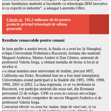
poate familiariza studentii si facultatile cu tehnologia IBM inovativa
si cu expertii in industrie”, a adaugat Laurentiu Oftez.
Citeste si:
182,2 milioane de lei pentru
proiecte privind tehnologii de ultima
generatie
Rezultate remarcabile pentru romani
In luna aprilie a anului trecut, la finala ce a avut loc la Shanghai,
echipa Universitatii Politehnica Bucuresti, formata din studentii
Mugurel Andreica, Marius Andrei si Dan Ghinea, antrenati de
profesorul Valeriu Iorga, a obtinut medalia de bronz si locul al
zecelea si
s-a situat inaintea unor universitati de traditie, precum MIT,
California sau Duke. Rezultatul bun nu a fost unul intamplator,
Universitatea avand participari si la finalele din 1995, 1996, 1998,
1999, 2001 si 2002. La faza regionala, ce se va desfasura la
Bucuresti, vor participa studenti din noua tari, din Romania
provenind 22 de echipe. UPB va avea in concurs trei echipe,
antrenate de fostul competitor de succes Mugurel Andreica si de
profesorul Valeriu Iorga.
Concursul efectiv va avea loc maine, timp de cinci ore, si va