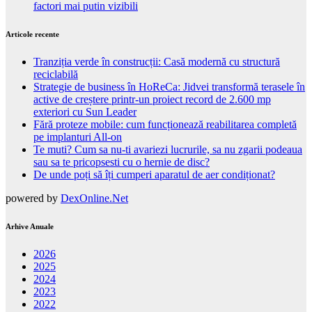
factori mai putin vizibili
Articole recente
Tranziția verde în construcții: Casă modernă cu structură
reciclabilă
Strategie de business în HoReCa: Jidvei transformă terasele în
active de creștere printr-un proiect record de 2.600 mp
exteriori cu Sun Leader
Fără proteze mobile: cum funcționează reabilitarea completă
pe implanturi All-on
Te muti? Cum sa nu-ti avariezi lucrurile, sa nu zgarii podeaua
sau sa te pricopsesti cu o hernie de disc?
De unde poți să îți cumperi aparatul de aer condiționat?
powered by
DexOnline.Net
Arhive Anuale
2026
2025
2024
2023
2022