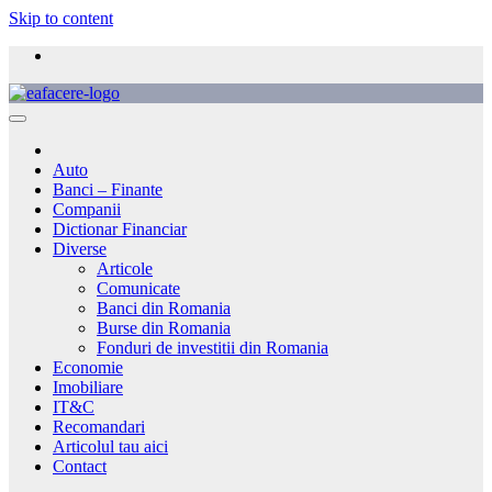
Skip to content
Auto
Banci – Finante
Companii
Dictionar Financiar
Diverse
Articole
Comunicate
Banci din Romania
Burse din Romania
Fonduri de investitii din Romania
Economie
Imobiliare
IT&C
Recomandari
Articolul tau aici
Contact