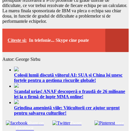
presupune rezolvarea a 9-10 probleme cu grade diferite de
dificultate, ce vor trebui rezolvate de fiecare echipa pe un calculator.
La marea finala sponsorizata de IBM va pleca o echipa sau chiar
doua, in functie de gradul de dificultate a problemelor si de
performantele echipelor.
Citeste si:
In telefonie... Skype cine poate
Autor: George Sirbu
Colosii lumii discută viitorul AI: SUA și China își unesc
forțele pentru a gestiona riscurile globale!
Scandal uriaș! ANAF descoperă o fraudă de 26 milioane
lei la o firmă de lupte MMA online!
Grindina amenință viile: Viticultorii cer ajutor urgent
pentru salvarea culturilor!
Share on
Tweet
Save
Facebook