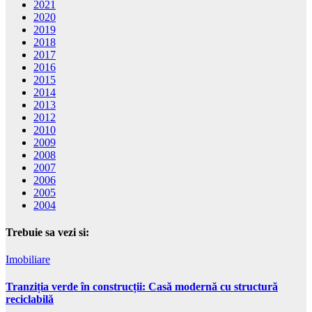
2021
2020
2019
2018
2017
2016
2015
2014
2013
2012
2010
2009
2008
2007
2006
2005
2004
Trebuie sa vezi si:
Imobiliare
Tranziția verde în construcții: Casă modernă cu structură
reciclabilă