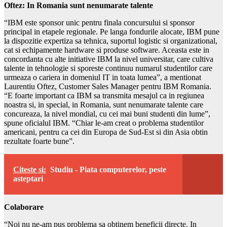
Oftez: In Romania sunt nenumarate talente
“IBM este sponsor unic pentru finala concursului si sponsor
principal in etapele regionale. Pe langa fondurile alocate, IBM pune
la dispozitie expertiza sa tehnica, suportul logistic si organizational,
cat si echipamente hardware si produse software. Aceasta este in
concordanta cu alte initiative IBM la nivel universitar, care cultiva
talente in tehnologie si sporeste continuu numarul studentilor care
urmeaza o cariera in domeniul IT in toata lumea”, a mentionat
Laurentiu Oftez, Customer Sales Manager pentru IBM Romania.
“E foarte important ca IBM sa transmita mesajul ca in regiunea
noastra si, in special, in Romania, sunt nenumarate talente care
concureaza, la nivel mondial, cu cei mai buni studenti din lume”,
spune oficialul IBM. “Chiar le-am creat o problema studentilor
americani, pentru ca cei din Europa de Sud-Est si din Asia obtin
rezultate foarte bune”.
Citeste si:
Studiu - Piata computerelor, peste
asteptari
Colaborare
“Noi nu ne-am pus problema sa obtinem beneficii directe. In