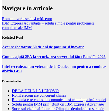
Navigare în articole
Romanii vorbesc de 4 mld. euro
IBM Express Advantage – solutii simple pentru problemele
complexe ale IMM
Related Post
Acer sarbatoreste 50 de ani de pasiune si inovatie
Cum te ajută 2FA la securizarea serverului tău cPanel în 2026
Intel recruteaza un veteran de la Qualcomm pentru a conduce
divizia GPU
Pe acelasi subiect
DE LA DELL LA LENOVO
RomTelecom are concurent chinez
Romania este codasa la comunicatii si tehnologia informatiei
Solutii pentru IMM prin `Built on IBM Express Advantage`
Succesul vizibil al Jocurilor Olimpice depinde de o serie de