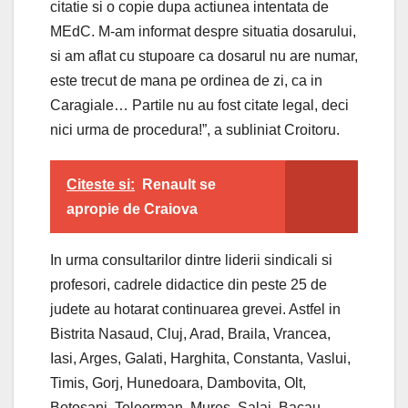
citatie si o copie dupa actiunea intentata de
MEdC. M-am informat despre situatia dosarului,
si am aflat cu stupoare ca dosarul nu are numar,
este trecut de mana pe ordinea de zi, ca in
Caragiale… Partile nu au fost citate legal, deci
nici urma de procedura!”, a subliniat Croitoru.
Citeste si:
Renault se
apropie de Craiova
In urma consultarilor dintre liderii sindicali si
profesori, cadrele didactice din peste 25 de
judete au hotarat continuarea grevei. Astfel in
Bistrita Nasaud, Cluj, Arad, Braila, Vrancea,
Iasi, Arges, Galati, Harghita, Constanta, Vaslui,
Timis, Gorj, Hunedoara, Dambovita, Olt,
Botosani, Teleorman, Mures, Salaj, Bacau,