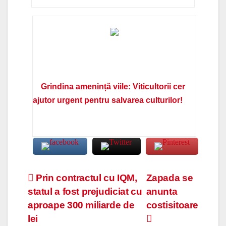
Grindina amenință viile: Viticultorii cer
ajutor urgent pentru salvarea culturilor!
Navigare
Prin contractul cu IQM,
Zapada se
statul a fost prejudiciat cu
anunta
în
aproape 300 miliarde de
costisitoare
articole
lei