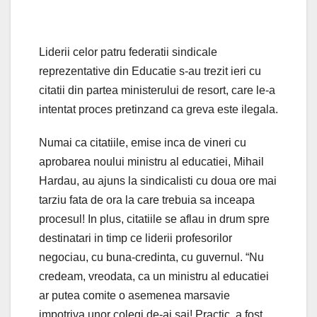
Liderii celor patru federatii sindicale
reprezentative din Educatie s-au trezit ieri cu
citatii din partea ministerului de resort, care le-a
intentat proces pretinzand ca greva este ilegala.
Numai ca citatiile, emise inca de vineri cu
aprobarea noului ministru al educatiei, Mihail
Hardau, au ajuns la sindicalisti cu doua ore mai
tarziu fata de ora la care trebuia sa inceapa
procesul! In plus, citatiile se aflau in drum spre
destinatari in timp ce liderii profesorilor
negociau, cu buna-credinta, cu guvernul. “Nu
credeam, vreodata, ca un ministru al educatiei
ar putea comite o asemenea marsavie
impotriva unor colegi de-ai sai! Practic, a fost