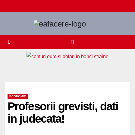
Skip
to
content
ECONOMIE
Profesorii grevisti, dati
in judecata!