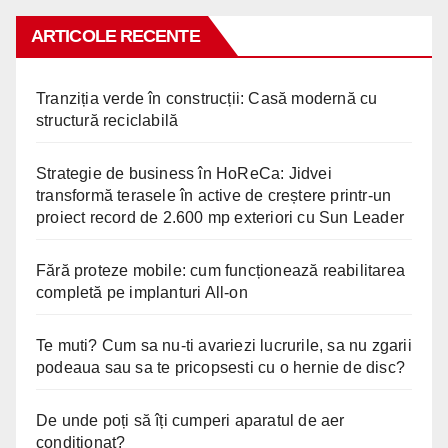
ARTICOLE RECENTE
Tranziția verde în construcții: Casă modernă cu
structură reciclabilă
Strategie de business în HoReCa: Jidvei
transformă terasele în active de creștere printr-un
proiect record de 2.600 mp exteriori cu Sun Leader
Fără proteze mobile: cum funcționează reabilitarea
completă pe implanturi All-on
Te muti? Cum sa nu-ti avariezi lucrurile, sa nu zgarii
podeaua sau sa te pricopsesti cu o hernie de disc?
De unde poți să îți cumperi aparatul de aer
condiționat?