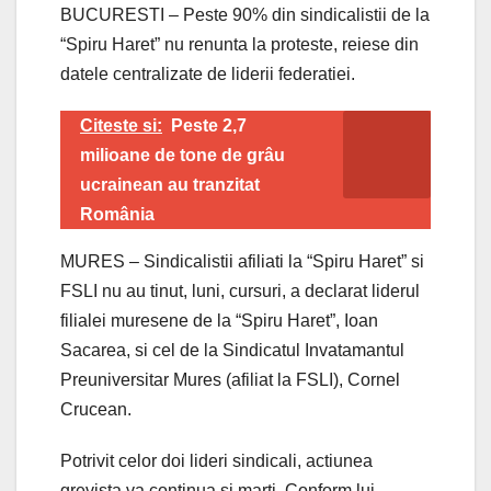
BUCURESTI – Peste 90% din sindicalistii de la
“Spiru Haret” nu renunta la proteste, reiese din
datele centralizate de liderii federatiei.
Citeste si:
Peste 2,7
milioane de tone de grâu
ucrainean au tranzitat
România
MURES – Sindicalistii afiliati la “Spiru Haret” si
FSLI nu au tinut, luni, cursuri, a declarat liderul
filialei muresene de la “Spiru Haret”, Ioan
Sacarea, si cel de la Sindicatul Invatamantul
Preuniversitar Mures (afiliat la FSLI), Cornel
Crucean.
Potrivit celor doi lideri sindicali, actiunea
grevista va continua si marti. Conform lui