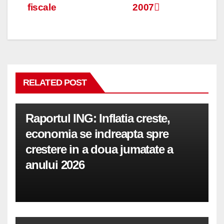
articole
fiscale
2007
RELATED POST
Raportul ING: Inflatia creste,
economia se indreapta spre
crestere in a doua jumatate a
anului 2026