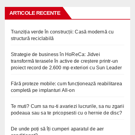
ARTICOLE RECENTE
Tranziția verde în construcții: Casă modernă cu
structură reciclabilă
Strategie de business în HoReCa: Jidvei
transformă terasele în active de creștere printr-un
proiect record de 2.600 mp exteriori cu Sun Leader
Fără proteze mobile: cum funcționează reabilitarea
completă pe implanturi All-on
Te muti? Cum sa nu-ti avariezi lucrurile, sa nu zgarii
podeaua sau sa te pricopsesti cu o hernie de disc?
De unde poți să îți cumperi aparatul de aer