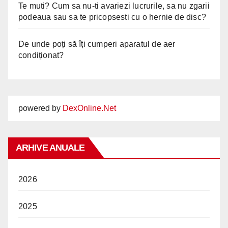
Te muti? Cum sa nu-ti avariezi lucrurile, sa nu zgarii
podeaua sau sa te pricopsesti cu o hernie de disc?
De unde poți să îți cumperi aparatul de aer
condiționat?
powered by
DexOnline.Net
ARHIVE ANUALE
2026
2025