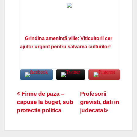
Grindina amenință viile: Viticultorii cer
ajutor urgent pentru salvarea culturilor!
Navigare
Firme de paza –
Profesorii
capuse la buget, sub
grevisti, dati in
în
protectie politica
judecata!
articole