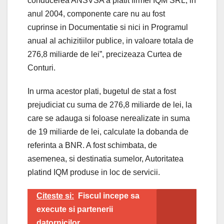
conducerea ANSVSA a platit firmei IQM SRL, in
anul 2004, componente care nu au fost
cuprinse in Documentatie si nici in Programul
anual al achizitiilor publice, in valoare totala de
276,8 miliarde de lei”, precizeaza Curtea de
Conturi.
In urma acestor plati, bugetul de stat a fost
prejudiciat cu suma de 276,8 miliarde de lei, la
care se adauga si foloase nerealizate in suma
de 19 miliarde de lei, calculate la dobanda de
referinta a BNR. A fost schimbata, de
asemenea, si destinatia sumelor, Autoritatea
platind IQM produse in loc de servicii.
Citeste si:
Fiscul incepe sa
execute si partenerii
datornicilor