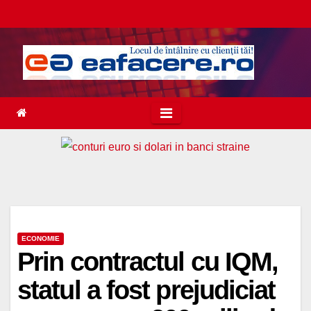
Skip
to
content
ECONOMIE
Prin contractul cu IQM,
statul a fost prejudiciat