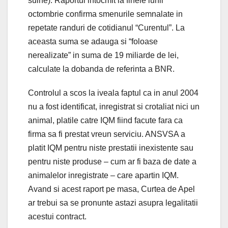
suine). Raportul intocmit la finele lunii
octombrie confirma smenurile semnalate in
repetate randuri de cotidianul “Curentul”. La
aceasta suma se adauga si “foloase
nerealizate” in suma de 19 miliarde de lei,
calculate la dobanda de referinta a BNR.
Controlul a scos la iveala faptul ca in anul 2004
nu a fost identificat, inregistrat si crotaliat nici un
animal, platile catre IQM fiind facute fara ca
firma sa fi prestat vreun serviciu. ANSVSA a
platit IQM pentru niste prestatii inexistente sau
pentru niste produse – cum ar fi baza de date a
animalelor inregistrate – care apartin IQM.
Avand si acest raport pe masa, Curtea de Apel
ar trebui sa se pronunte astazi asupra legalitatii
acestui contract.