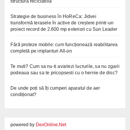
structură reciclabilă
Strategie de business în HoReCa: Jidvei
transformă terasele în active de creștere printr-un
proiect record de 2.600 mp exteriori cu Sun Leader
Fără proteze mobile: cum funcționează reabilitarea
completă pe implanturi All-on
Te muti? Cum sa nu-ti avariezi lucrurile, sa nu zgarii
podeaua sau sa te pricopsesti cu o hernie de disc?
De unde poți să îți cumperi aparatul de aer
condiționat?
powered by
DexOnline.Net