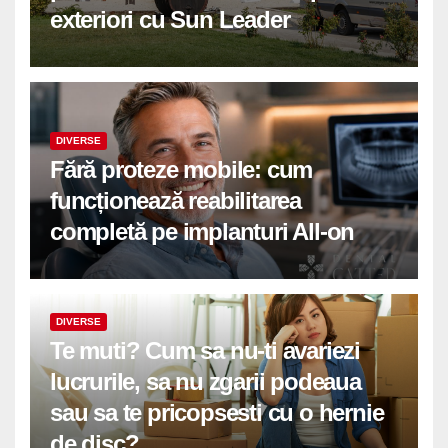
exteriori cu Sun Leader
DIVERSE
Fără proteze mobile: cum
funcționează reabilitarea
completă pe implanturi All-on
DIVERSE
Te muti? Cum sa nu-ti avariezi
lucrurile, sa nu zgarii podeaua
sau sa te pricopsesti cu o hernie
de disc?