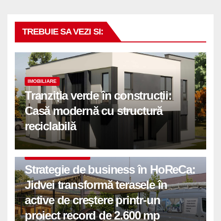
TREBUIE SA VEZI SI:
IMOBILIARE
Tranziția verde în construcții:
Casă modernă cu structură
reciclabilă
COMUNICATE DE PRESA
Strategie de business în HoReCa:
Jidvei transformă terasele în
active de creștere printr-un
proiect record de 2.600 mp