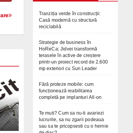
Tranziția verde în construcții:
nare
Casă modernă cu structură
reciclabilă
Strategie de business în
HoReCa: Jidvei transformă
terasele în active de creștere
printr-un proiect record de 2.600
mp exteriori cu Sun Leader
Fără proteze mobile: cum
funcționează reabilitarea
completă pe implanturi All-on
Te muti? Cum sa nu-ti avariezi
lucrurile, sa nu zgarii podeaua
2026
sau sa te pricopsesti cu o hernie
de disc?