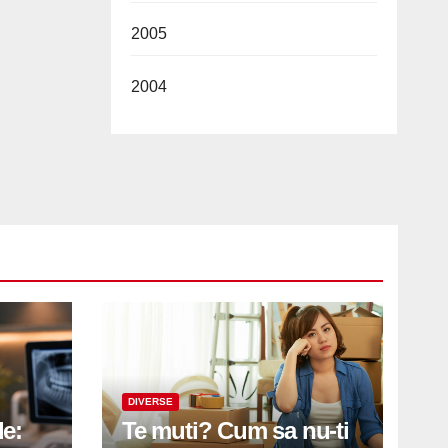
2005
2004
DIVERSE
le:
Te muti? Cum sa nu-ti