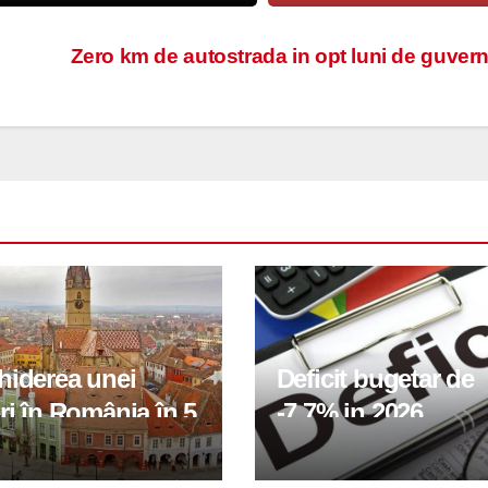
Zero km de autostrada in opt luni de guver
hiderea unei
Deficit bugetar de
ri în România în 5
-7,7% in 2026,
obiectivul pentru 
fiind de 6%