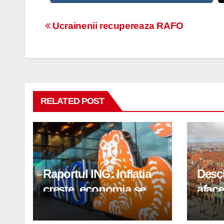
Navigare
Ucrainenii recupereaza RAFO
în
articole
RELATED POST
Raportul ING: Inflatia
Desc
creste, economia se
aface
indreapta spre crestere
pași
in a doua jumatate a