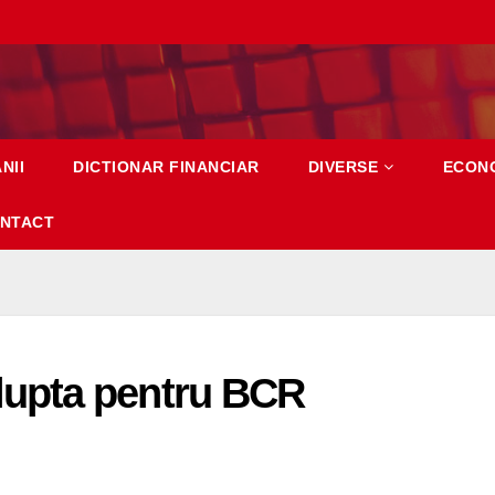
NII
DICTIONAR FINANCIAR
DIVERSE
ECON
NTACT
upta pentru BCR