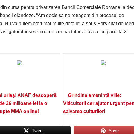
in cursa pentru privatizarea Bancii Comerciale Romane, a dec
l bancii olandeze. “Am decis sa ne retragem din procesul de
a. Nu va putem oferi mai multe detalii”, a spus Pors citat de Med
stigatorului si semnarea contractului va avea loc pana la 21
l uriaș! ANAF descoperă
Grindina amenință viile:
de 26 milioane lei la o
Viticultorii cer ajutor urgent pe
lupte MMA online!
salvarea culturilor!
Tweet
Save